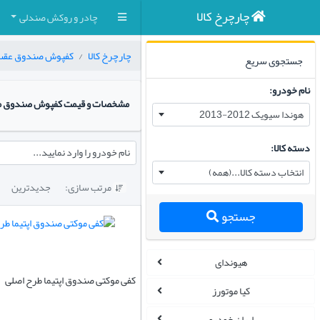
چارچرخ کالا
چادر و روکش صندلی
چارچرخ کالا
کفپوش صندوق عقب
جستجوی سریع
نام خودرو:
مشخصات و قیمت کفپوش صندوق م
هوندا سیویک 2012-2013
دسته کالا:
نام خودرو را وارد نمایید...
انتخاب دسته کالا...(همه)
مرتب سازی:
جدیدترین

جستجو
هیوندای
کفی موکتی صندوق اپتیما طرح اصلی
کیا موتورز
ایران خودرو