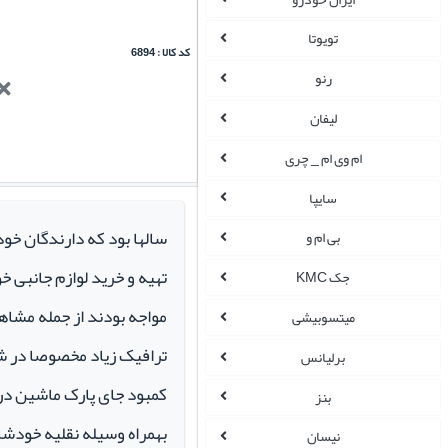
تویوتا
کد کالا : 6894
رنو
لیفان
ام وی ام _ چری
سایپا
سالها بود که دارندگان خو
بی ام و
تهیه و خرید لوازم جانبی 
جک KMC
مواجه بودند از جمله مشاهد
میتسوبیشی
ترافیک زیاد مخصوصا در ش
برلیانس
کمبود جای پارک ماشین در م
بنز
بهمراه وسیله نقلیه خودشان 
نیسان