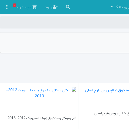
۰
ی و خانگی
ورود
سبد
خرید

 کیا اپیروس طرح اصلی
کفی موکتی صندوق هوندا سیویک 2012-2013