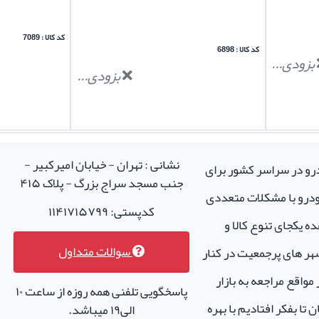
کد کالا : 7089
کد کالا : 6898
بزودی...
بزودی...
نشانی : تهران - خیابان امیرکبیر -
درو در سراسر کشور برای
جنب مسجد سراج بزرگ - پلاک ۴۱۵
خودرو با مشکلات متعددی
کدپستی: ۱۱۴۱۷۱۵۷۹۹
ه یکجای تنوع کالا و
سوالات متداول
هر های پرجمعیت در کنار
واقع مراجعه به بازار
پاسخگویی تلفنی همه روزه از ساعت ۱۰
تا بفکر افتادیم با بهره
الی۱۹ میباشد.