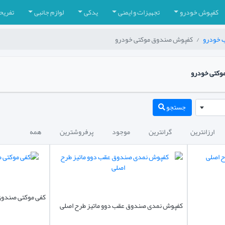
کفپوش خودرو
تجهیزات و ایمنی
یدکی
لوازم جانبی
تفریح
 خودرو
کفپوش صندوق موکتی خودرو
وکتی خودرو
جستجو
ارزانترین
گرانترین
موجود
پرفروشترین
همه
کفی موکتی صندوق
کفپوش نمدی صندوق عقب دوو ماتیز طرح اصلی