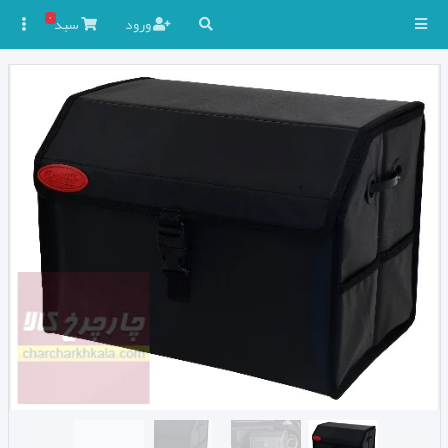
۰
ورود
سبد
