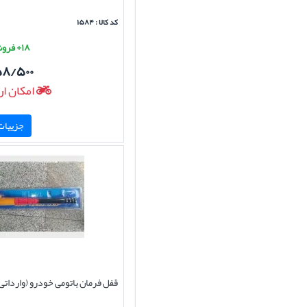
کد کالا : ۱۵۸۴
۱۸+ فروش موفق
۵۸/۵۰۰
امکان ار
جزییات 
قفل فرمان باتومی خودرو (وارداتی