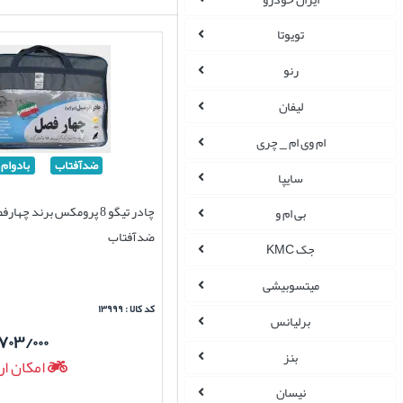
تویوتا
رنو
لیفان
ام وی ام _ چری
ضدآفتاب
بادوام
سایپا
چادر تیگو 8 پرومکس برند چ
بی ام و
ضدآفتاب
جک KMC
میتسوبیشی
کد کالا : ۱۳۹۹۹
برلیانس
۷۰۳/۰۰۰
بنز
امکان ار
نیسان