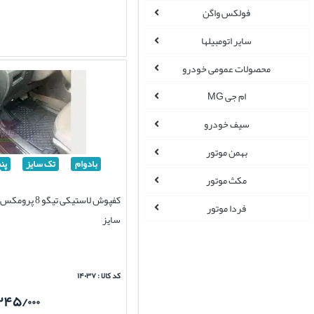
فولکس واگن
سایر اتومبیلها
محصولات عمومی خودرو
ام جی MG
سیف خودرو
بهمن موتور
بادوام
تک سایز
پن
مکث موتور
کفپوش لاستیکی تیگو
فردا موتور
سایز
کد کالا : ۱۴۰۳۷
۲۴۵/۰۰۰