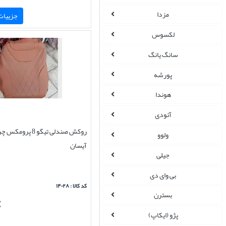
مزدا
جزییات 
لکسوس
سانگ یانگ
پورشه
هوندا
آئودی
روکش صندلی تیگو 8 پر
ولوو
آیسان
جیلی
بی وای دی
کد کالا : ۱۴۰۲۸
بسترن
پژو (ایکاپ)