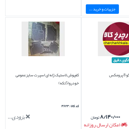
جزییات و خرید ...
لگوی دقیق
مکس
کفپوش لاستیک ژله ای اسپرت سایزعمومی
خودرو(5تکه)
کد کالا : ۴۶۲۳
۸/۱۴۰/۰۰۰
بزودی...
تومان
امکان ارسال روزانه