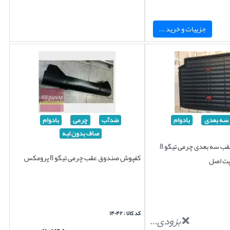
جزییات و خرید ...
سه بعدی
بادوام
ضدآب
چرمی
بادوام
صاف بدون لبه
کفپوش صندوق عقب سه بعدی چرمی تیگو 8
کفپوش صندوق عقب چرمی تیگو 8 پرومکس
پت اصل
کد کالا : ۱۴۰۴۲
بزودی...