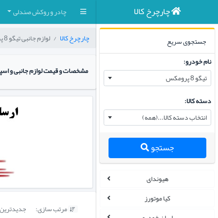
چارچرخ کالا
چادر و روکش صندلی
چارچرخ کالا
لوازم جانبی تیگو 8 پرومکس
جستجوی سریع
نام خودرو:
مشخصات و قیمت لوازم جانبی و اسپرت م
تیگو 8 پرومکس
دسته کالا:
انتخاب دسته کالا...(همه)
جستجو
هیوندای
کیا موتورز
مرتب سازی:
جدیدترین

ایران خودرو