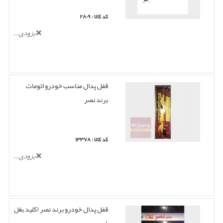
کد کالا : ۲۸۰۹
بزودی...
قفل پدال مناسب خودرو اتومات
برند نصر
کد کالا : ۱۳۳۷۸
بزودی...
قفل پدال خودرو برند نصر (کلید بغل
)