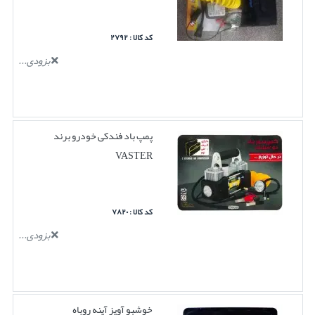
کد کالا : ۲۷۹۲
بزودی...
پمپ باد فندکی خودرو برند
VASTER
کد کالا : ۷۸۲۰
بزودی...
خوشبو آویز آینه روباه