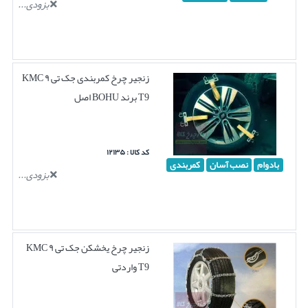
بزودی...
زنجیر چرخ کمربندی جک تی ۹ KMC
T9 برند BOHU اصل
کد کالا : ۱۲۱۳۵
بادوام
نصب آسان
کمربندی
بزودی...
زنجیر چرخ یخشکن جک تی ۹ KMC
T9 واردتی