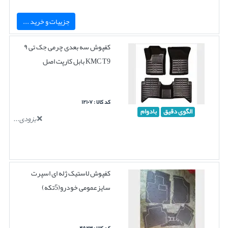
جزییات و خرید ...
کفپوش سه بعدی چرمی جک تی ۹
KMC T9 بابل کارپت اصل
کد کالا : ۱۲۱۰۷
الگوی دقیق
بادوام
بزودی...
کفپوش لاستیک ژله ای اسپرت
سایزعمومی خودرو(5تکه)