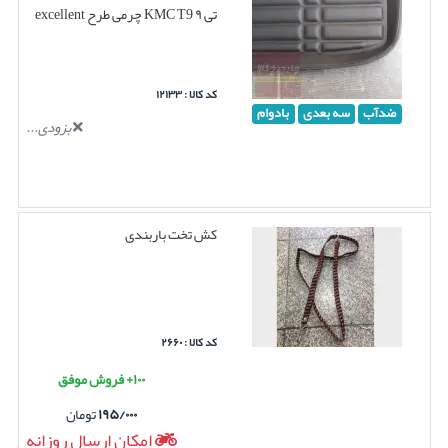
تی ۹ KMC T9 چرمی طرح excellent
کد کالا : ۱۲۱۳۳
ضدآب
سه بعدی
بادوام
بزودی...
کش تخت باربندی
کد کالا : ۲۶۶۰
۱۰۰+ فروش موفق
۱۹۵/۰۰۰
تومان
امکان ارسال روزانه