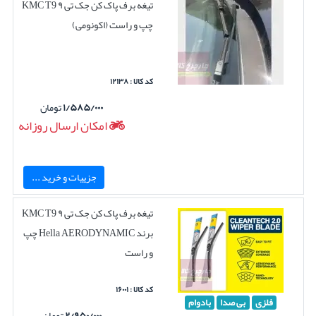
تیغه برف پاک کن جک تی ۹ KMC T9
چپ و راست (اکونومی)
کد کالا : ۱۲۱۳۸
۱/۵۸۵/۰۰۰
تومان
امکان ارسال روزانه
جزییات و خرید ...
تیغه برف پاک کن جک تی ۹ KMC T9
برند Hella AERODYNAMIC چپ
و راست
کد کالا : ۱۶۰۰۱
فلزی
بی صدا
بادوام
۲/۹۵۰/۰۰۰
تومان