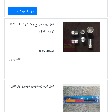
جزییات و خرید ...
قفل رینگ چرخ جک تی ۹ KMC T9
تولید داخل
کد کالا : ۱۲۱۲۷
بزودی...
قفل فرمان باتومی خودرو (وارداتی)