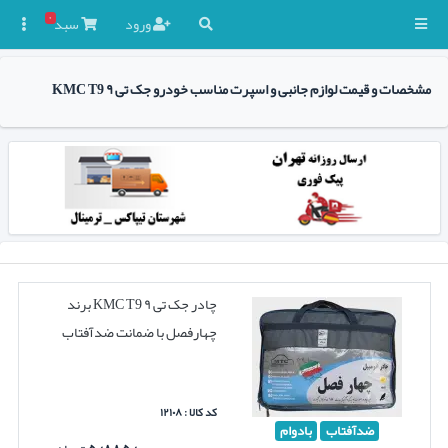
۰
ورود
سبد

مشخصات و قیمت لوازم جانبی و اسپرت مناسب خودرو جک تی ۹ KMC T9
چادر جک تی ۹ KMC T9 برند
چهارفصل با ضمانت ضدآفتاب
کد کالا : ۱۲۱۰۸
ضدآفتاب
بادوام