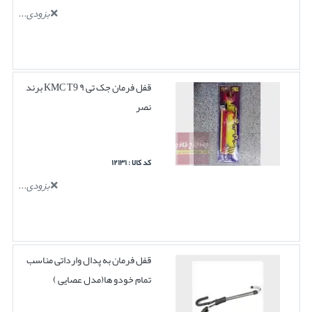
بزودی...
قفل فرمان جک تی ۹ KMC T9 برند
نصر
کد کالا : ۱۲۱۳۱
بزودی...
قفل فرمان به پدال وارداتی مناسب
تمام خودو ها(مدل عصایی )