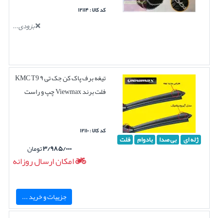
کد کالا : ۱۲۱۱۴
بزودی...
تیغه برف پاک کن جک تی ۹ KMC T9
فلت برند Viewmax چپ و راست
کد کالا : ۱۲۱۱۰
ژله ای
بی صدا
بادوام
فلت
۳/۹۸۵/۰۰۰
تومان
امکان ارسال روزانه
جزییات و خرید ...