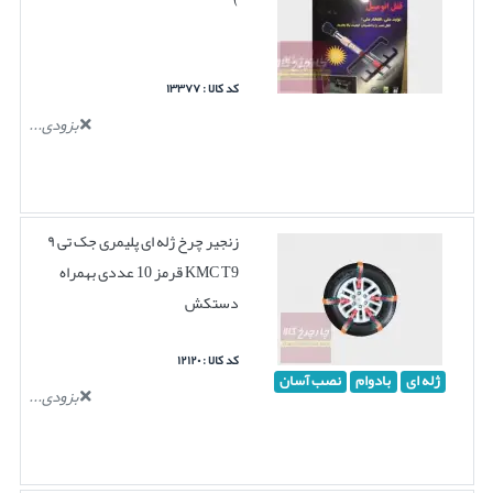
کد کالا : ۱۳۳۷۷
بزودی...
زنجیر چرخ ژله ای پلیمری جک تی ۹
KMC T9 قرمز 10 عددی بهمراه
دستکش
کد کالا : ۱۲۱۲۰
ژله ای
بادوام
نصب آسان
بزودی...