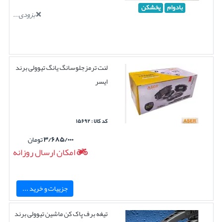
بادوام
یخشکن
بزودی...
لنت ترمزجلوسانگ یانگ تیوولی برند
ایسر
کد کالا : ۱۵۶۹۲
۳/۶۸۵/۰۰۰
تومان
امکان ارسال روزانه
جزییات و خرید ...
تیغه برف پاک کن ماشین تیوولی برند