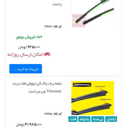
راست
کد کالا : ۲۹۸۹
۵۹+ فروش موفق
۹۴۵/۰۰۰
تومان
امکان ارسال روزانه
جزییات و خرید ...
تیغه برف پاک کن تیوولی فلت برند
Viewmax چپ و راست
کد کالا : ۱۰۹۲۵
ژله ای
بی صدا
بادوام
فلت
۳/۹۸۵/۰۰۰
تومان