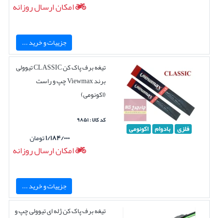
امکان ارسال روزانه
جزییات و خرید ...
تیغه برف پاک کن CLASSIC تیوولی
برند Viewmax چپ و راست
(اکونومی)
کد کالا : ۹۸۵۱
فلزی
بادوام
اکونومی
۱/۱۸۴/۰۰۰
تومان
امکان ارسال روزانه
جزییات و خرید ...
تیغه برف پاک کن ژله ای تیوولی چپ و