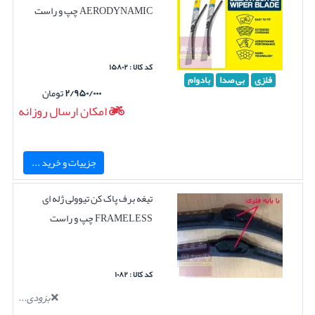
AERODYNAMIC چپ و راست
کد کالا : ۱۵۸۰۲
فلزی
بی صدا
بادوام
۲/۹۵۰/۰۰۰
تومان
امکان ارسال روزانه
جزییات و خرید ...
تیغه برف پاک کن تیوولی ژله ای
FRAMELESS چپ و راست
کد کالا : ۱۰۸۲
بزودی...