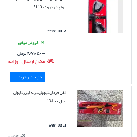
انواع خودرو کد5110
کد کالا : ۴۴۷۲
۲۱+ فروش موفق
۲/۷۸۵/۰۰۰
تومان
امکان ارسال روزانه
جزییات و خرید ...
قفل فرمان تیوولی برند لیزر تایوان
اصل کد 134
کد کالا : ۵۹۱۲
بزودی...