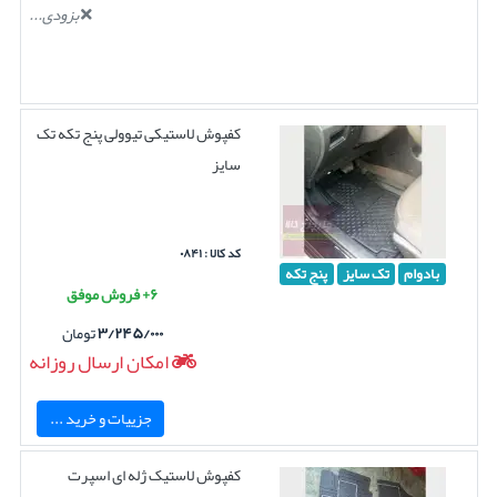
بزودی...
کفپوش لاستیکی تیوولی پنج تکه تک
سایز
کد کالا : ۰۸۴۱
بادوام
تک سایز
پنج تکه
۶+ فروش موفق
۳/۲۴۵/۰۰۰
تومان
امکان ارسال روزانه
جزییات و خرید ...
کفپوش لاستیک ژله ای اسپرت