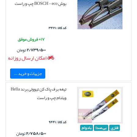
بوش BOSCH - eco چپ و راست
کد کالا : ۳۴۲۱
۱۷+ فروش موفق
۲/۷۳۹/۵۰۰
تومان
امکان ارسال روزانه
جزییات و خرید ...
تیغه برف پاک کن تیوولی برند Hella
ویتنام چپ و راست
کد کالا : ۹۴۴۱
فلزی
بی صدا
بادوام
۲/۷۵۸/۵۰۰
تومان