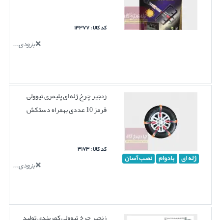
کد کالا : ۱۳۳۷۷
بزودی...
زنجیر چرخ ژله ای پلیمری تیوولی
قرمز 10 عددی بهمراه دستکش
کد کالا : ۳۱۷۳
ژله ای
بادوام
نصب آسان
بزودی...
زنجیر چرخ تیوولی کمربندی تولید