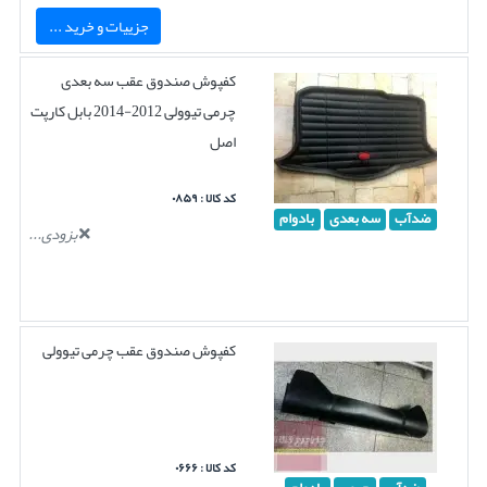
جزییات و خرید ...
کفپوش صندوق عقب سه بعدی
چرمی تیوولی 2012-2014 بابل کارپت
اصل
کد کالا : ۰۸۵۹
ضدآب
سه بعدی
بادوام
بزودی...
کفپوش صندوق عقب چرمی تیوولی
کد کالا : ۰۶۶۶