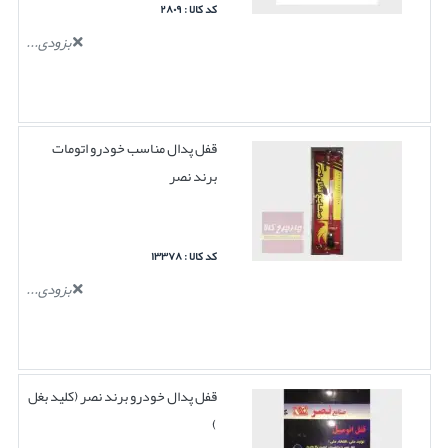
کد کالا : ۲۸۰۹
بزودی...
قفل پدال مناسب خودرو اتومات
برند نصر
کد کالا : ۱۳۳۷۸
بزودی...
قفل پدال خودرو برند نصر (کلید بغل
)