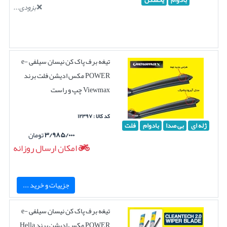
بادوام
یخشکن
بزودی...
تیغه برف پاک کن نیسان سیلفی e-
POWER مکس ادیشن فلت برند
Viewmax چپ و راست
کد کالا : ۱۲۳۹۷
ژله ای
بی صدا
بادوام
فلت
۳/۹۸۵/۰۰۰
تومان
امکان ارسال روزانه
جزییات و خرید ...
تیغه برف پاک کن نیسان سیلفی e-
POWER مکس ادیشن برند Hella