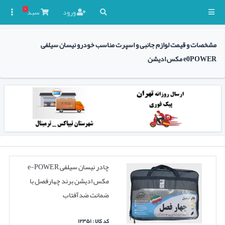
۰
ورود
سبد

مشخصات و قیمت لوازم جانبی و اسپرت مناسب خودرو نیسان سیلفی
e0POWER مکس ادیشن
چادر نیسان سیلفی e-POWER
مکس ادیشن برند چهارفصل با
ضمانت ضدآفتاب
کد کالا : ۱۲۳۵۱