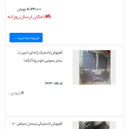
۸/۲۲۰/۰۰۰
تومان
امکان ارسال روزانه
جزییات و خرید ...
کفپوش لاستیک ژله ای اسپرت
سایزعمومی خودرو(5تکه)
کد کالا : ۴۶۲۳
بزودی...
کفپوش لاستیکی نیسان سیلفی e-