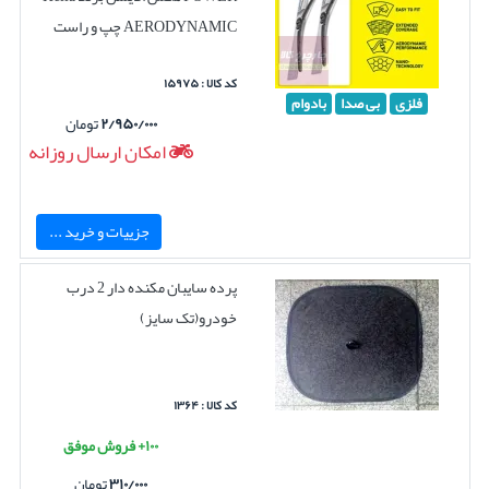
AERODYNAMIC چپ و راست
کد کالا : ۱۵۹۷۵
فلزی
بی صدا
بادوام
۲/۹۵۰/۰۰۰
تومان
امکان ارسال روزانه
جزییات و خرید ...
پرده سایبان مکنده دار 2 درب
خودرو(تک سایز)
کد کالا : ۱۳۶۴
۱۰۰+ فروش موفق
۳۱۰/۰۰۰
تومان