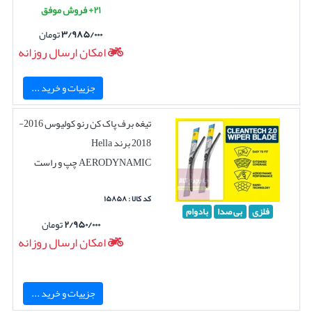
۲۱+ فروش موفق
۳/۹۸۵/۰۰۰
تومان
امکان ارسال روزانه
جزییات و خرید ...
تیغه برف پاک کن رنو کولیوس 2016-
2018 برند Hella
AERODYNAMIC چپ و راست
کد کالا : ۱۵۸۵۸
فلزی
بی صدا
بادوام
۲/۹۵۰/۰۰۰
تومان
امکان ارسال روزانه
جزییات و خرید ...