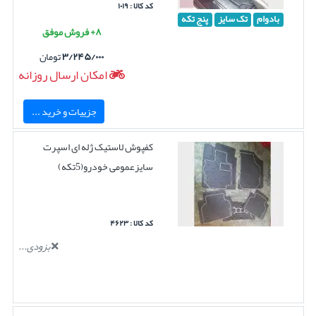
کد کالا : ۱۰۱۹
بادوام
تک سایز
پنج تکه
۸+ فروش موفق
۳/۲۴۵/۰۰۰
تومان
امکان ارسال روزانه
جزییات و خرید ...
کفپوش لاستیک ژله ای اسپرت
سایزعمومی خودرو(5تکه)
کد کالا : ۴۶۲۳
بزودی...