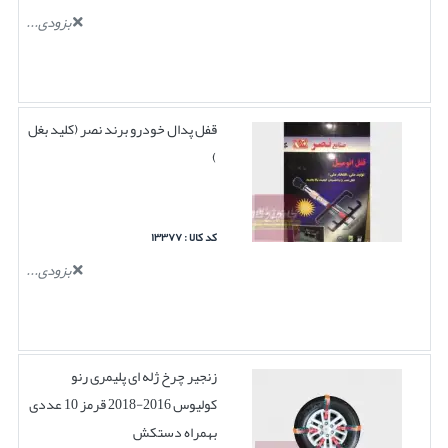
بزودی...
قفل پدال خودرو برند نصر (کلید بغل
)
کد کالا : ۱۳۳۷۷
بزودی...
زنجیر چرخ ژله ای پلیمری رنو
کولیوس 2016-2018 قرمز 10 عددی
بهمراه دستکش