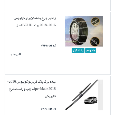
زنجیر چرخ یخشکن رنو کولیوس
2016-2018 برند BOHU اصل
کد کالا : ۳۹۳۱
بادوام
یخشکن
بزودی...
تیغه برف پاک کن رنو کولیوس 2016-
2018 wiper blade چپ و راست طرح
فابریکی
کد کالا : ۴۴۰۹