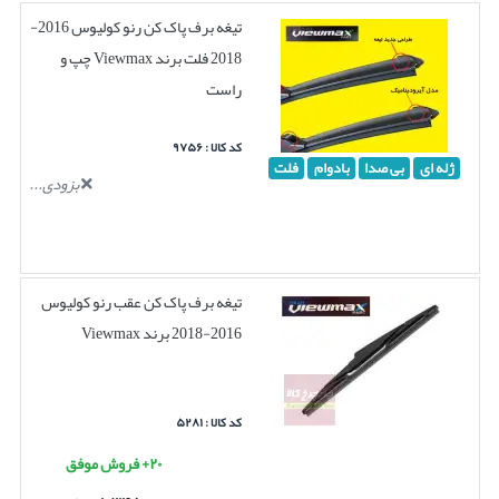
تیغه برف پاک کن رنو کولیوس 2016-
2018 فلت برند Viewmax چپ و
راست
کد کالا : ۹۷۵۶
ژله ای
بی صدا
بادوام
فلت
بزودی...
تیغه برف پاک کن عقب رنو کولیوس
2016-2018 برند Viewmax
کد کالا : ۵۲۸۱
۲۰+ فروش موفق