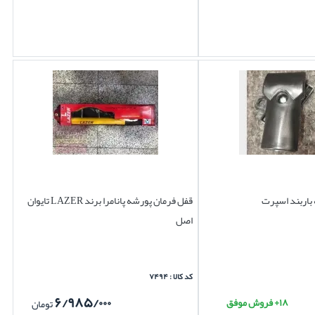
باربند اسپرت
قفل فرمان پورشه پانامرا برند LAZER تایوان
اصل
کد کالا : ۷۴۹۴
۶/۹۸۵/۰۰۰
۱۸+ فروش موفق
تومان