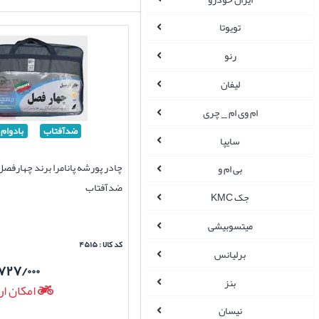
تویوتا
رنو
لیفان
ام وی ام _ چری
ضدآفتاب
بادوام
سایپا
چادر پورشه پانامرا برند چهارفصل
بی ام و
ضدآفتاب
جک KMC
میتسوبیشی
کد کالا : ۴۵۱۵
برلیانس
۷۲۷/۰۰۰
بنز
امکان ار
نیسان