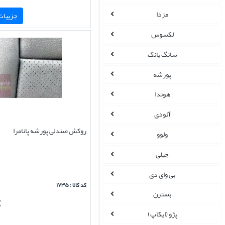
مزدا
جزییات 
لکسوس
سانگ یانگ
پورشه
هوندا
آئودی
روکش صندلی پورشه پانامرا
ولوو
جیلی
بی وای دی
کد کالا : ۱۷۳۵
بسترن
پژو (ایکاپ)