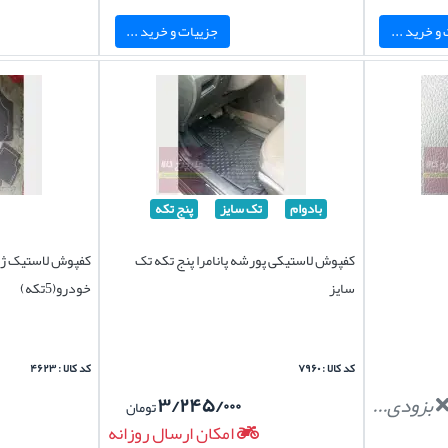
و خرید ...
جزییات و خرید ...
بادوام
تک سایز
پنج تکه
کفپوش لاستیکی پورشه پانامرا پنج تکه تک
کفپوش لاستیک ژل
سایز
خودرو(5تکه)
کد کالا : ۷۹۶۰
کد کالا : ۴۶۲۳
بزودی...
۳/۲۴۵/۰۰۰
تومان
امکان ارسال روزانه