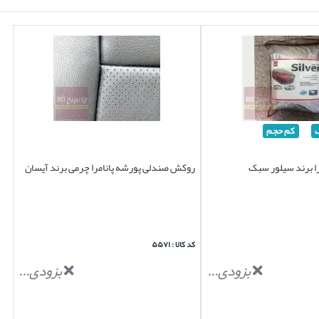
کم حجم
را برند سیلور سبک
روکش صندلی پورشه پانامرا چرمی برند آیسان
کد کالا : ۵۵۷۱
بزودی...
بزودی...