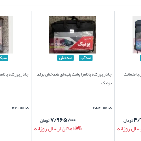
ضدآب
ضدخش
سبک
 با ضمانت
چادر پورشه پانامرا پشت پنبه ای ضدخش برند
چادر پورشه پانام
یونیک
کد کالا : ۴۵۱۴
کد کالا : ۱۶۱۹
۷/۹۶۵/۰۰۰
۴/
تومان
تومان
سال روزانه
امکان ارسال روزانه