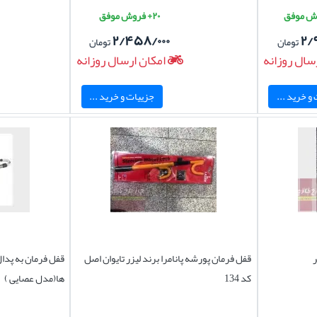
۲۰+ فروش موفق
۲/۴۵۸/۰۰۰
۲/
تومان
تومان
سال روزانه
امکان ارسال روزانه
و خرید ...
جزییات و خرید ...
ر
قفل فرمان پورشه پانامرا برند لیزر تایوان اصل
قفل فرمان به پدا
کد 134
ها(مدل عصایی )