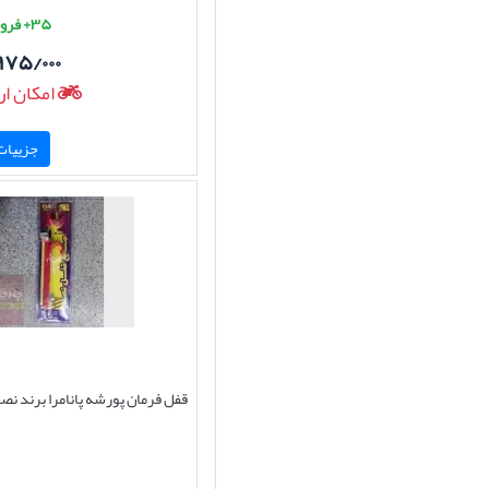
۳۵+ فروش موفق
۹۷۵/۰۰۰
امکان ار
جزییات 
قفل فرمان پورشه پانامرا برند نص