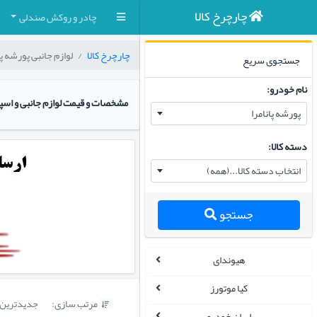
چارچرخ کالا
چادر و روکش صندلی
چارچرخ کالا
لوازم جانبی پورشه پا
جستجوی سریع
نام خودرو:
مشخصات و قیمت لوازم جانبی و اسپ
پورشه پانامرا
دسته کالا:
انتخاب دسته کالا...(همه)
جستجو
هیوندای
کیا موتورز
مرتب سازی:
جدیدترین

ایران خودرو