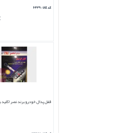
کد کالا : ۶۴۳۹
قفل پدال خودرو برند نصر (کلید ب