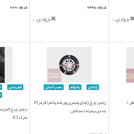
کد کالا : ۷۴۴۵
کد کالا : ۲۸۰۹
بزودی...
بزودی...
ژله ای
بادوام
نصب آسان
کمربندی
ن
ن
غل )
زنجیر چرخ ژله ای پلیمری پورشه پانامرا قرمز 10
عددی بهمراه دستکش
مارک ICI