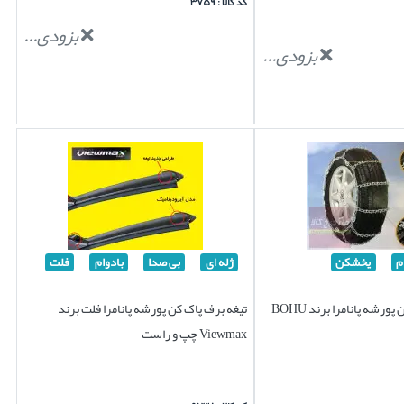
کد کالا : ۳۷۵۹
بزودی...
بزودی...
م
یخشکن
ژله ای
بی صدا
بادوام
فلت
زنجیر چرخ یخشکن پورشه پانامرا برند BOHU
تیغه برف پاک کن پورشه پانامرا فلت برند
Viewmax چپ و راست