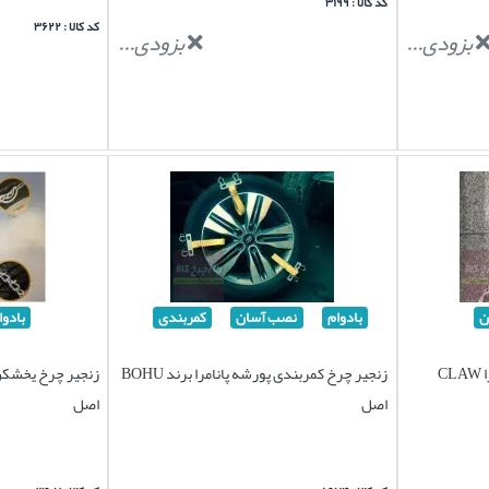
کد کالا : ۳۱۹۹
کد کالا : ۳۶۲۲
بزودی...
بزودی...
ن
بادوام
نصب آسان
کمربندی
بادوا
زنجیر چرخ کمربندی پورشه پانامرا CLAW
زنجیر چرخ کمربندی پورشه پانامرا برند BOHU
اصل
اصل