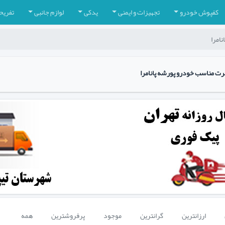
کفپوش خودرو
تجهیزات و ایمنی
یدکی
لوازم جانبی
تفریح
نامرا
رت مناسب خودرو پورشه پانامرا
ارزانترین
گرانترین
موجود
پرفروشترین
همه