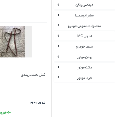
فولکس واگن
سایر اتومبیلها
محصولات عمومی خودرو
ام جی MG
سیف خودرو
بهمن موتور
مکث موتور
کش تخت باربندی
فردا موتور
کد کالا : ۲۶۶۰
۱۰۰+ فروش موفق