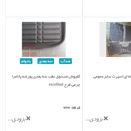
ضدآب
سه بعدی
بادوام
ه ای اسپرت سایزعمومی
کفپوش صندوق عقب سه بعدی پورشه پانامرا
چرمی طرح excellent
کد کالا : ۷۶۱۷
بزودی...
بزودی...