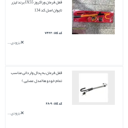
قفل فرمان وراکروز IX55 برند لیزر
تایوان اصل کد 134
کد کالا : ۷۴۲۲
بزودی...
قفل فرمان به پدال وارداتی مناسب
تمام خودو ها(مدل عصایی )
کد کالا : ۲۸۰۹
بزودی...