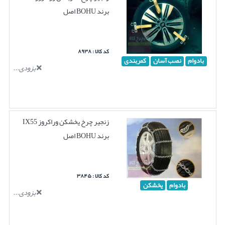
برند BOHU اصل
کد کالا : ۸۹۳۸
بادوام
نصب آسان
کمربندی
بزودی...
زنجیر چرخ یخشکن وراکروز IX55
برند BOHU اصل
کد کالا : ۳۸۴۵
بادوام
یخشکن
بزودی...