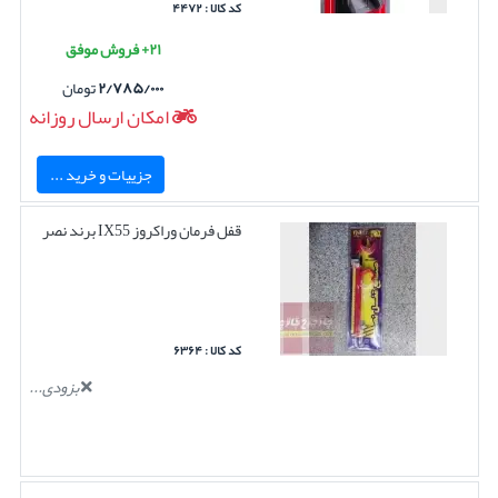
کد کالا : ۴۴۷۲
۲۱+ فروش موفق
۲/۷۸۵/۰۰۰
تومان
امکان ارسال روزانه
جزییات و خرید ...
قفل فرمان وراکروز IX55 برند نصر
کد کالا : ۶۳۶۴
بزودی...