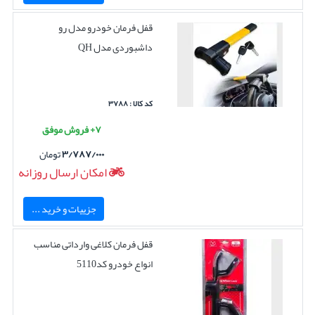
قفل فرمان خودرو مدل رو
داشبوردی مدل QH
کد کالا : ۳۷۸۸
۷+ فروش موفق
۳/۷۸۷/۰۰۰
تومان
امکان ارسال روزانه
جزییات و خرید ...
قفل فرمان کلاغی وارداتی مناسب
انواع خودرو کد5110