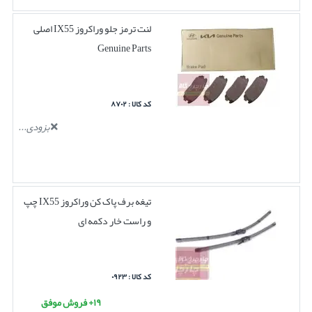
لنت ترمز جلو وراکروز IX55 اصلی
Genuine Parts
کد کالا : ۸۷۰۲
بزودی...
تیغه برف پاک کن وراکروز IX55 چپ
و راست خار دکمه ای
کد کالا : ۰۹۲۳
۱۹+ فروش موفق