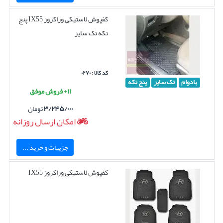
کفپوش لاستیکی وراکروز IX55 پنج
تکه تک سایز
کد کالا : ۰۲۷۰
بادوام
تک سایز
پنج تکه
۱۱+ فروش موفق
۳/۲۴۵/۰۰۰
تومان
امکان ارسال روزانه
جزییات و خرید ...
کفپوش لاستیکی وراکروز IX55