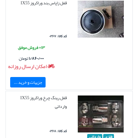
قفل زاپاس بند وراکروز IX55
کد کالا : ۰۲۶۷
۱۳+ فروش موفق
۱/۸۶۰/۰۰۰
تومان
امکان ارسال روزانه
جزییات و خرید ...
قفل رینگ چرخ وراکروز IX55
وارداتی
کد کالا : ۰۲۶۸
فلزی
وارداتی