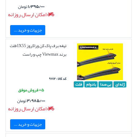
۱/۳۹۵/۰۰۰
تومان
امکان ارسال روزانه
جزییات و خرید ...
تیغه برف پاک کن وراکروز IX55 فلت
برند Viewmax چپ و راست
کد کالا : ۹۷۱۲
ژله ای
بی صدا
بادوام
فلت
۵+ فروش موفق
۳/۹۸۵/۰۰۰
تومان
امکان ارسال روزانه
جزییات و خرید ...