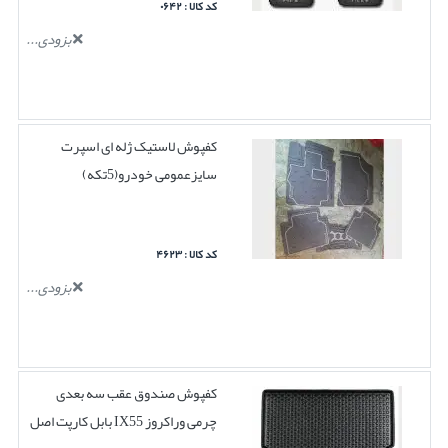
کد کالا : ۰۶۴۲
بزودی...
کفپوش لاستیک ژله ای اسپرت
سایزعمومی خودرو(5تکه)
کد کالا : ۴۶۲۳
بزودی...
کفپوش صندوق عقب سه بعدی
چرمی وراکروز IX55 بابل کارپت اصل