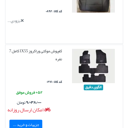
کد کالا : ۰۸۹۲
بزودی...
کفپوش موکتی وراکروز IX55 کامل 7
نفره
کد کالا : ۰۲۷۱
الگوی دقیق
۵۲+ فروش موفق
۹/۰۳۸/۰۰۰
تومان
امکان ارسال روزانه
جزییات و خرید ...