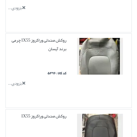
بزودی...
روکش صندلی وراکروز IX55 چرمی
برند آیسان
کد کالا : ۵۴۹۶
بزودی...
روکش صندلی وراکروز IX55