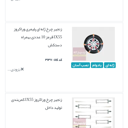
زنجیر چرخ ژله ای پلیمری وراکروز
IX55 قرمز 10 عددی بهمراه
دستکش
کد کالا : ۳۱۳۷
ژله ای
بادوام
نصب آسان
بزودی...
زنجیر چرخ وراکروز IX55 کمربندی
تولید داخل