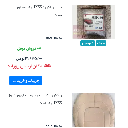
چادر وراکروز IX55 برند سیلور
سبک
کد کالا : ۱۵۸۱
سبک
کم حجم
۷+ فروش موفق
۳/۹۴۵/۰۰۰
تومان
امکان ارسال روزانه
جزییات و خرید ...
روکش صندلی چرم هیوندای وراکروز
IX55 برند ایپک
کد کالا : ۴۸۱۲