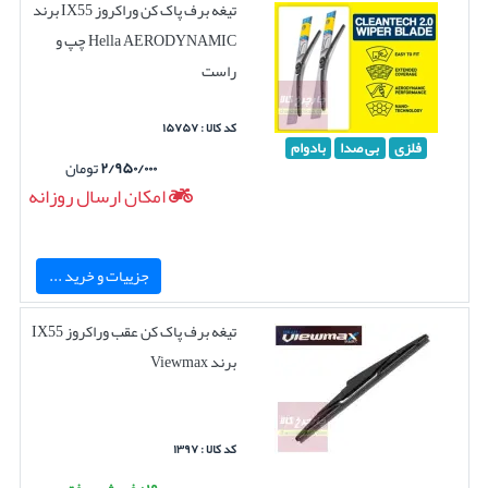
تیغه برف پاک کن وراکروز IX55 برند
Hella AERODYNAMIC چپ و
راست
کد کالا : ۱۵۷۵۷
فلزی
بی صدا
بادوام
۲/۹۵۰/۰۰۰
تومان
امکان ارسال روزانه
جزییات و خرید ...
تیغه برف پاک کن عقب وراکروز IX55
برند Viewmax
کد کالا : ۱۳۹۷