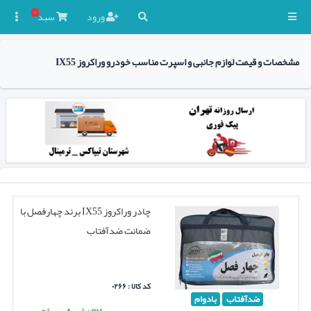
۰
ورود
سبد

مشخصات و قیمت لوازم جانبی و اسپرت مناسب خودرو وراکروز IX55
چادر وراکروز IX55 برند چهارفصل با
ضمانت ضدآفتاب
کد کالا : ۰۲۶۶
ضدآفتاب
بادوام