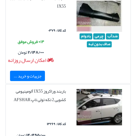
IX55
کد کالا : ۰۳۷۹
ضدآب
چرمی
بادوام
۱۴+ فروش موفق
صاف بدون لبه
۲/۱۴۸/۰۰۰
تومان
امکان ارسال روزانه
جزییات و خرید ...
باربند وراکروز IX55 آلومینیومی
کشویی 2 تکه تولی تاپ AFSHAR
کد کالا : ۱۳۲۶۹
۱۴/۴۹۵/۰۰۰
تومان