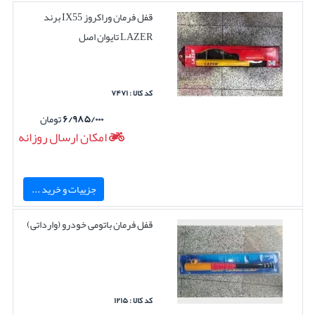
قفل فرمان وراکروز IX55 برند
LAZER تایوان اصل
کد کالا : ۷۴۷۱
۶/۹۸۵/۰۰۰
تومان
امکان ارسال روزانه
جزییات و خرید ...
قفل فرمان باتومی خودرو (وارداتی)
کد کالا : ۱۲۱۵