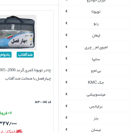
تویوتا
رنو
لیفان
ام وی ام _ چری
ضدآفتاب
بادوام
سایپا
بی ام و
چهارفصل با ضمانت ضدآفتاب
جک KMC
میتسوبیشی
کد کالا : ۵۱۲۰
برلیانس
۶+ فروش موفق
بنز
۳۲۷/۰۰۰
نیسان
امکان ار