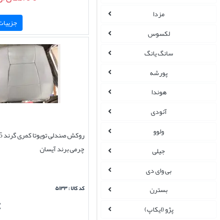
مزدا
جزییات 
لکسوس
سانگ یانگ
پورشه
هوندا
آئودی
ولوو
چرمی برند آیسان
جیلی
بی وای دی
کد کالا : ۵۱۳۳
بسترن
پژو (ایکاپ)