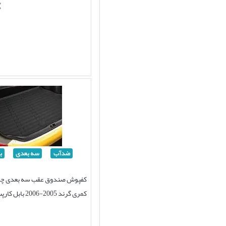
ضدآب
سه بعدی
ب
کفپوش صندوق عقب سه بعدی چرم
کمری گرند 2005-2006 بابل کارپت اصل