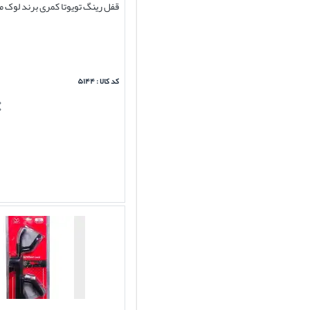
قفل رینگ تویوتا کمری برند لوک مس (mas
کد کالا : ۵۱۴۴