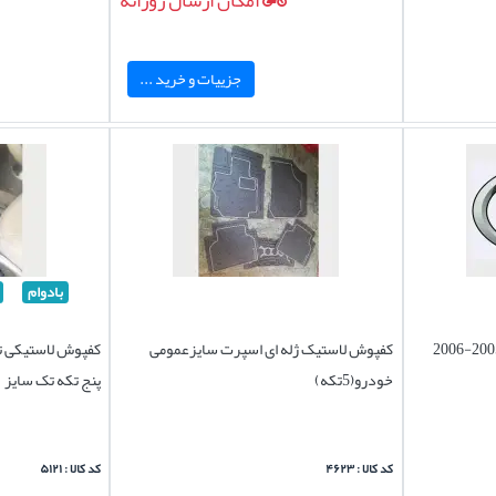
امکان ارسال روزانه
جزییات و خرید ...
بادوام
کفپوش لاستیک ژله ای اسپرت سایزعمومی
خودرو(5تکه)
پنج تکه تک سایز
کد کالا : ۴۶۲۳
کد کالا : ۵۱۲۱