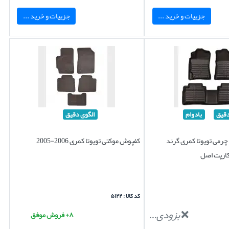
جزییات و خرید ...
جزییات و خرید ...
دقیق
بادوام
الگوی دقیق
رمی تویوتا کمری گرند
کفپوش موکتی تویوتا کمری 2006-2005
کد کالا : ۵۱۲۲
بزودی...
۸+ فروش موفق