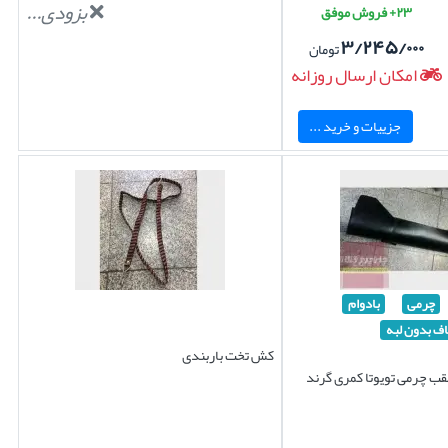
بزودی...
۲۳+ فروش موفق
۳/۲۴۵/۰۰۰
تومان
امکان ارسال روزانه
جزییات و خرید ...
چرمی
بادوام
ف بدون لبه
کش تخت باربندی
 چرمی تویوتا کمری گرند