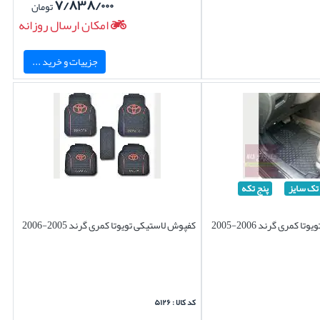
۷/۸۳۸/۰۰۰
تومان
امکان ارسال روزانه
جزییات و خرید ...
تک سایز
پنج تکه
کفپوش لاستیکی تویوتا کمری گرند 2006-2005
کفپوش لاستیکی تویوتا کمری گرند 2005-2006
کد کالا : ۵۱۲۶