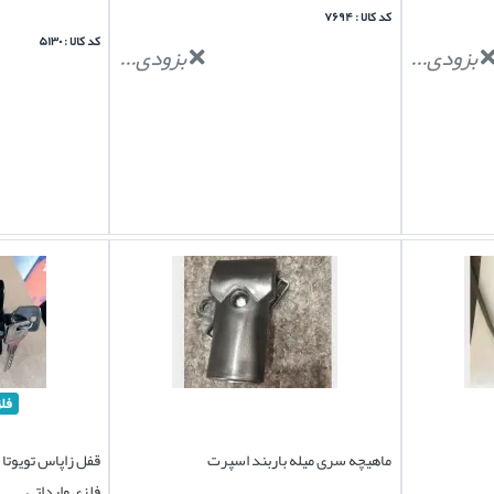
کد کالا : ۷۶۹۴
کد کالا : ۵۱۳۰
بزودی...
بزودی...
فل
ماهیچه سری میله باربند اسپرت
فلزی وارداتی