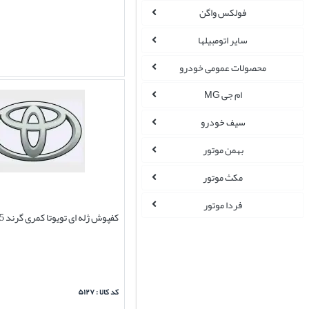
فولکس واگن
سایر اتومبیلها
محصولات عمومی خودرو
ام جی MG
سیف خودرو
بهمن موتور
مکث موتور
فردا موتور
کفپوش ژله ای تویوتا کمری گرند 2005-2006
کد کالا : ۵۱۲۷