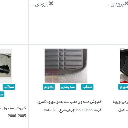
بزودی...
بزودی...
ادوام
ضدآب
سه بعدی
بادوام
ضدآب
صا
ی تویوتا
کفپوش صندوق عقب سه بعدی تویوتا کمری
کفپوش صندوق عقب
گرند 2006-2005 چرمی طرح excellent
2005-2006