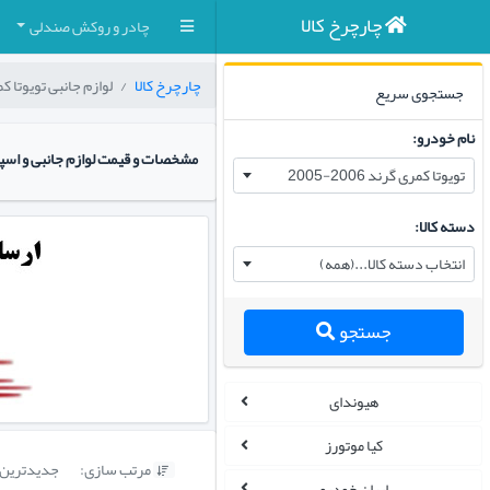
چارچرخ کالا
چادر و روکش صندلی
چارچرخ کالا
لوازم جانبی تویوتا کمری گر
جستجوی سریع
نام خودرو:
مشخصات و قیمت لوازم جانبی و اسپرت من
تویوتا کمری گرند 2006-2005
دسته کالا:
انتخاب دسته کالا...(همه)
جستجو
هیوندای
کیا موتورز
مرتب سازی:
جدیدترین

ایران خودرو