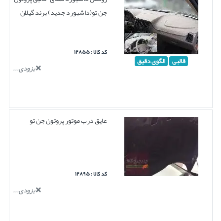
جن تو(داشبورد جدید) برند گیلان
کد کالا : ۱۲۸۵۵
قالبی
الگوی دقیق
بزودی...
عایق درب موتور پروتون جن تو
کد کالا : ۱۲۸۹۵
بزودی...