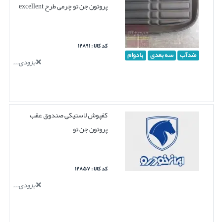
پروتون جن تو چرمی طرح excellent
کد کالا : ۱۲۸۹۱
ضدآب
سه بعدی
بادوام
بزودی...
کفپوش لاستیکی صندوق عقب
پروتون جن تو
کد کالا : ۱۲۸۵۷
بزودی...