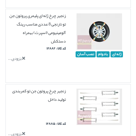
زنجیر چرخ ژله ای پلیمری پروتون جن
تو نارنجی 8 عددی مناسب رینگ
آلومینیومی (اسپرت) بهمراه
دستکش
کد کالا : ۱۲۸۸۲
ژله ای
بادوام
نصب آسان
بزودی...
زنجیر چرخ پروتون جن تو کمربندی
تولید داخل
کد کالا : ۱۲۸۸۵
بزودی...