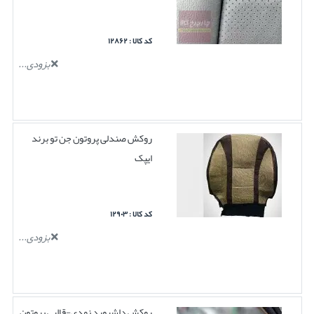
کد کالا : ۱۲۸۶۲
بزودی...
روکش صندلی پروتون جن تو برند
ایپک
کد کالا : ۱۲۹۰۳
بزودی...
روکش داشبورد نمدی-قالبی پروتون