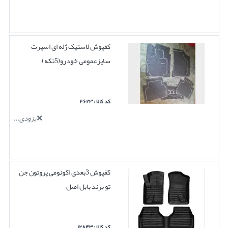
کفپوش لاستیک ژله ای اسپرت
سایزعمومی خودرو(5تکه)
کد کالا : ۴۶۲۳
بزودی...
کفپوش 3بعدی اکونومی پروتون جن
تو برند بابل اصل
کد کالا : ۱۲۸۴۳