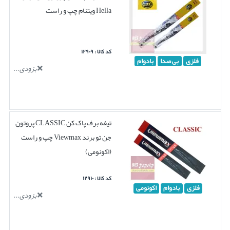
Hella ویتنام چپ و راست
کد کالا : ۱۲۹۰۹
فلزی
بی صدا
بادوام
بزودی...
تیغه برف پاک کن CLASSIC پروتون
جن تو برند Viewmax چپ و راست
(اکونومی)
کد کالا : ۱۲۹۱۰
فلزی
بادوام
اکونومی
بزودی...