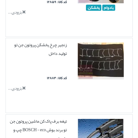
کد کالا : ۱۲۸۵۹
بادوام
یخشکن
بزودی...
زنجیر چرخ یخشکن پروتون جن تو
تولید داخل
کد کالا : ۱۲۸۸۴
بزودی...
تیغه برف پاک کن ماشین پروتون جن
تو برند بوش BOSCH - eco چپ و