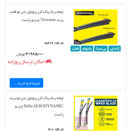
تیغه برف پاک کن پروتون جن تو فلت
برند Viewmax چپ و راست
کد کالا : ۱۵۲۸۹
ژله ای
بی صدا
بادوام
فلت
۳/۹۸۵/۰۰۰
تومان
امکان ارسال روزانه
جزییات و خرید ...
تیغه برف پاک کن پروتون جن تو برند
Hella AERODYNAMIC چپ و
راست
کد کالا : ۱۶۰۱۰