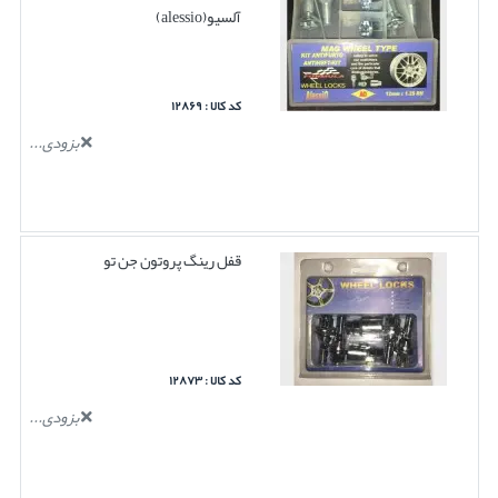
آلسیو(alessio)
کد کالا : ۱۲۸۶۹
بزودی...
قفل رینگ پروتون جن تو
کد کالا : ۱۲۸۷۳
بزودی...