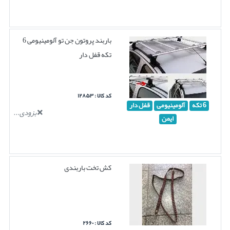
باربند پروتون جن تو آلومینیومی 6
تکه قفل دار
کد کالا : ۱۲۸۵۳
6 تکه
آلومینیومی
قفل دار
بزودی...
ایمن
کش تخت باربندی
کد کالا : ۲۶۶۰