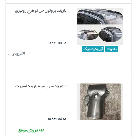
باربند پروتون جن تو طرح رونیزی
کد کالا : ۱۲۸۴۴
بادوام
آیرودینامیک
بزودی...
ماهیچه سری میله باربند اسپرت
کد کالا : ۱۵۸۴
۱۸+ فروش موفق