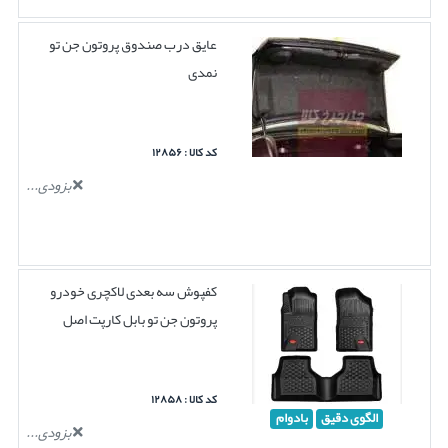
عایق درب صندوق پروتون جن تو
نمدی
کد کالا : ۱۲۸۵۶
بزودی...
کفپوش سه بعدی لاکچری خودرو
پروتون جن تو بابل کارپت اصل
کد کالا : ۱۲۸۵۸
الگوی دقیق
بادوام
بزودی...