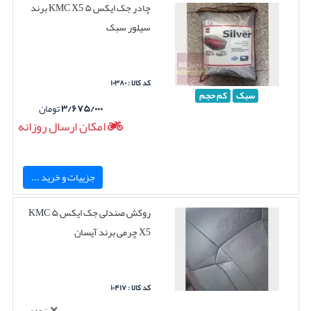
چادر جک ایکس ۵ KMC X5 برند
سیلور سبک
کد کالا : ۱۰۳۸۰
سبک
کم حجم
۳/۶۷۵/۰۰۰
تومان
امکان ارسال روزانه
جزییات و خرید ...
روکش صندلی جک ایکس ۵ KMC
X5 چرمی برند آیسان
کد کالا : ۱۰۴۱۷
بزودی...