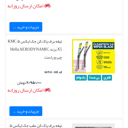
امکان ارسال روزانه
جزییات و خرید ...
تیغه برف پاک کن جک ایکس ۵ KMC
X5 برند Hella AERODYNAMIC
چپ و راست
کد کالا : ۱۵۹۸۱
فلزی
بی صدا
بادوام
۲/۹۵۰/۰۰۰
تومان
امکان ارسال روزانه
جزییات و خرید ...
تیغه برف پاک کن عقب جک ایکس ۵