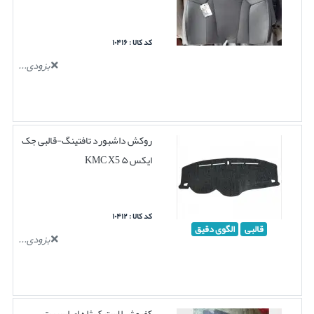
کد کالا : ۱۰۴۱۶
بزودی...
روکش داشبورد تافتینگ-قالبی جک
ایکس ۵ KMC X5
کد کالا : ۱۰۴۱۲
قالبی
الگوی دقیق
بزودی...
کفپوش لاستیک ژله ای اسپرت