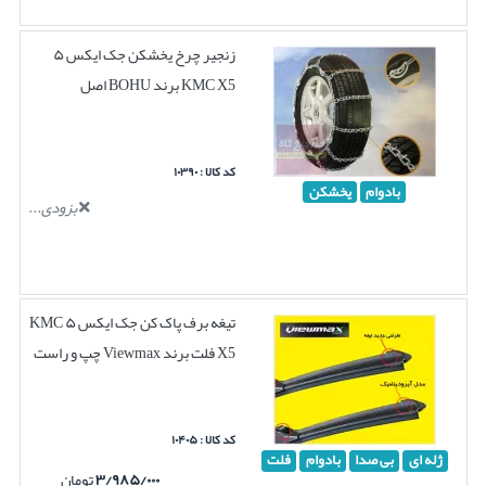
زنجیر چرخ یخشکن جک ایکس ۵
KMC X5 برند BOHU اصل
کد کالا : ۱۰۳۹۰
بادوام
یخشکن
بزودی...
تیغه برف پاک کن جک ایکس ۵ KMC
X5 فلت برند Viewmax چپ و راست
کد کالا : ۱۰۴۰۵
ژله ای
بی صدا
بادوام
فلت
۳/۹۸۵/۰۰۰
تومان