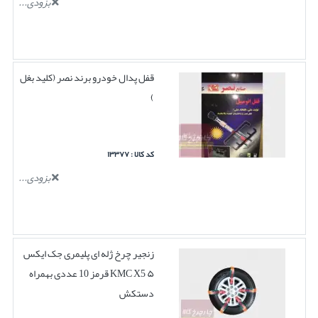
بزودی...
قفل پدال خودرو برند نصر (کلید بغل
)
کد کالا : ۱۳۳۷۷
بزودی...
زنجیر چرخ ژله ای پلیمری جک ایکس
۵ KMC X5 قرمز 10 عددی بهمراه
دستکش