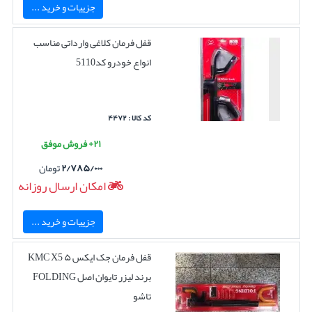
جزییات و خرید ...
قفل فرمان کلاغی وارداتی مناسب
انواع خودرو کد5110
کد کالا : ۴۴۷۲
۲۱+ فروش موفق
۲/۷۸۵/۰۰۰
تومان
امکان ارسال روزانه
جزییات و خرید ...
قفل فرمان جک ایکس ۵ KMC X5
برند لیزر تایوان اصل FOLDING
تاشو