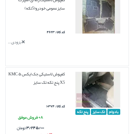
سایزعمومی خودرو(5تکه)
کد کالا : ۴۶۲۳
بزودی...
کفپوش لاستیکی جک ایکس ۵ KMC
X5 پنج تکه تک سایز
کد کالا : ۱۰۳۷۴
بادوام
تک سایز
پنج تکه
۸+ فروش موفق
۳/۲۴۵/۰۰۰
تومان