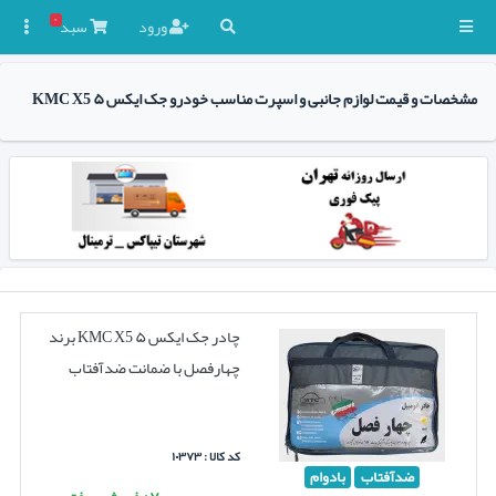
۰
ورود
سبد

مشخصات و قیمت لوازم جانبی و اسپرت مناسب خودرو جک ایکس ۵ KMC X5
چادر جک ایکس ۵ KMC X5 برند
چهارفصل با ضمانت ضدآفتاب
کد کالا : ۱۰۳۷۳
ضدآفتاب
بادوام