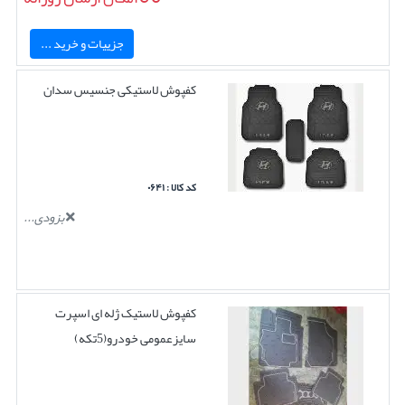
جزییات و خرید ...
کفپوش لاستیکی جنسیس سدان
کد کالا : ۰۶۴۱
بزودی...
کفپوش لاستیک ژله ای اسپرت
سایزعمومی خودرو(5تکه)