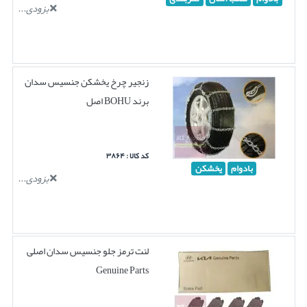
بزودی...
زنجیر چرخ یخشکن جنسیس سدان
برند BOHU اصل
کد کالا : ۳۸۶۴
بادوام
یخشکن
بزودی...
لنت ترمز جلو جنسیس سدان اصلی
Genuine Parts