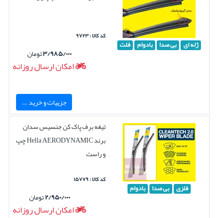
کد کالا : ۹۷۲۳
ژله ای
بی صدا
بادوام
فلت
۳/۹۸۵/۰۰۰
تومان
امکان ارسال روزانه
جزییات و خرید ...
تیغه برف پاک کن جنسیس سدان
برند Hella AERODYNAMIC چپ
و راست
کد کالا : ۱۵۷۷۹
فلزی
بی صدا
بادوام
۲/۹۵۰/۰۰۰
تومان
امکان ارسال روزانه