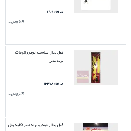
کد کالا : ۲۸۰۹
بزودی...
قفل پدال مناسب خودرو اتومات
برند نصر
کد کالا : ۱۳۳۷۸
بزودی...
قفل پدال خودرو برند نصر (کلید بغل