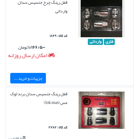
قفل رینگ چرخ جنسیس سدان
وارداتی
کد کالا : ۱۸۶۹
فلزی
وارداتی
۱/۱۶۶/۵۰۰
تومان
امکان ارسال روزانه
جزییات و خرید ...
قفل رینگ جنسیس سدان برند لوک
مس (lok mas)
کد کالا : ۲۷۸۲
بزودی...