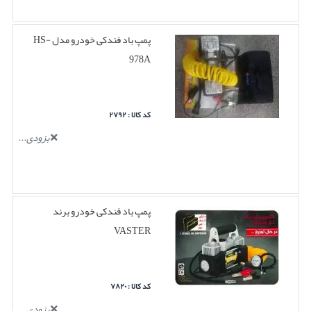
پمپ باد فندکی خودرو مدل HS-
978A
کد کالا : ۲۷۹۲
بزودی...
پمپ باد فندکی خودرو برند
VASTER
کد کالا : ۷۸۲۰
بزودی...