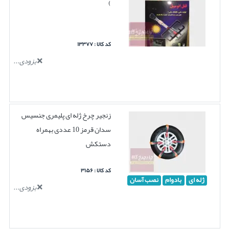
)
کد کالا : ۱۳۳۷۷
بزودی...
زنجیر چرخ ژله ای پلیمری جنسیس
سدان قرمز 10 عددی بهمراه
دستکش
کد کالا : ۳۱۵۶
ژله ای
بادوام
نصب آسان
بزودی...