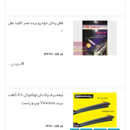
قفل پدال خودرو برند نصر (کلید بغل
)
کد کالا : ۱۳۳۷۷
بزودی...
تیغه برف پاک کن لوکانو ال ۸ L8 فلت
برند Viewmax چپ و راست
کد کالا : ۱۴۶۶۰