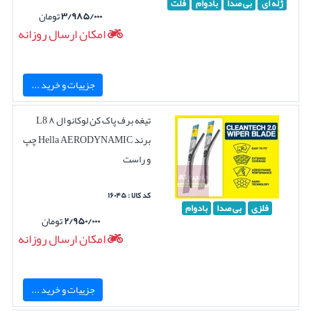
ژله ای
بی صدا
بادوام
فلت
۳/۹۸۵/۰۰۰
تومان
امکان ارسال روزانه
جزییات و خرید ...
تیغه برف پاک کن لوکانو ال ۸ L8
برند Hella AERODYNAMIC چپ
و راست
کد کالا : ۱۶۰۴۵
فلزی
بی صدا
بادوام
۲/۹۵۰/۰۰۰
تومان
امکان ارسال روزانه
جزییات و خرید ...