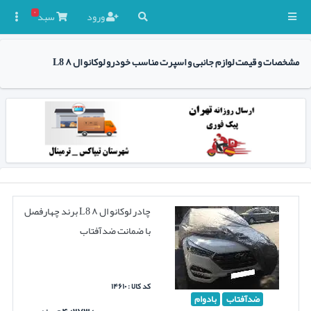
۰
ورود
سبد

مشخصات و قیمت لوازم جانبی و اسپرت مناسب خودرو لوکانو ال ۸ L8
چادر لوکانو ال ۸ L8 برند چهارفصل
با ضمانت ضدآفتاب
کد کالا : ۱۴۶۱۰
ضدآفتاب
بادوام