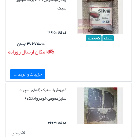
سبک
کد کالا : ۱۴۶۱۵
سبک
کم حجم
۳/۶۷۵/۰۰۰
تومان
امکان ارسال روزانه
جزییات و خرید ...
کفپوش لاستیک ژله ای اسپرت
سایزعمومی خودرو(5تکه)
کد کالا : ۴۶۲۳
بزودی...