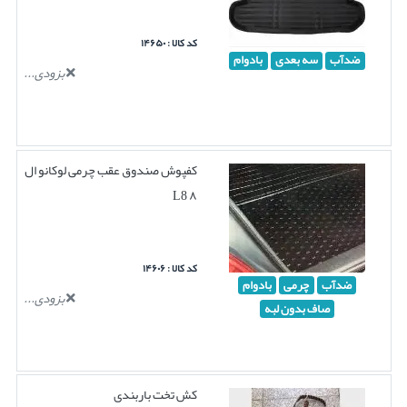
کد کالا : ۱۴۶۵۰
ضدآب
سه بعدی
بادوام
بزودی...
کفپوش صندوق عقب چرمی لوکانو ال
۸ L8
کد کالا : ۱۴۶۰۶
ضدآب
چرمی
بادوام
بزودی...
صاف بدون لبه
کش تخت باربندی