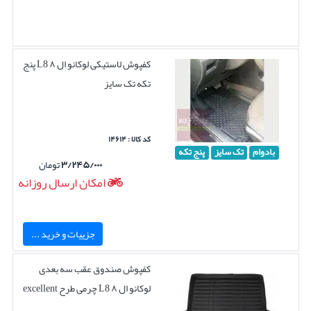
کفپوش لاستیکی لوکانو ال ۸ L8 پنج
تکه تک سایز
کد کالا : ۱۴۶۱۴
بادوام
تک سایز
پنج تکه
۳/۲۴۵/۰۰۰
تومان
امکان ارسال روزانه
جزییات و خرید ...
کفپوش صندوق عقب سه بعدی
لوکانو ال ۸ L8 چرمی طرح excellent