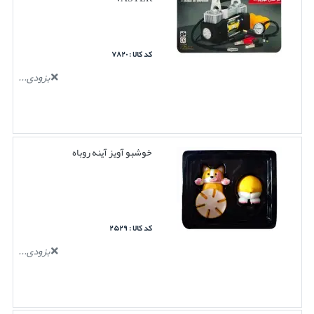
کد کالا : ۷۸۲۰
بزودی...
خوشبو آویز آینه روباه
کد کالا : ۲۵۲۹
بزودی...