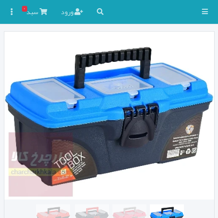
۰
ورود
سبد
