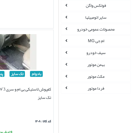
فولکس واگن
سایر اتومبیلها
محصولات عمومی خودرو
ام جی MG
سیف خودرو
بهمن موتور
بادوام
تک سایز
پن
مکث موتور
فردا موتور
تک سایز
کد کالا : ۱۲۰۸
۱۶+ فروش موفق