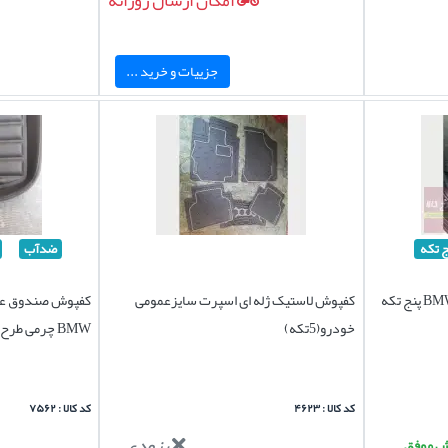
امکان ارسال روزانه
جزییات و خرید ...
ج تکه
ضدآب
کفپوش لاستیکی بی ام و سری 3 BMW پنج تکه
کفپوش لاستیک ژله ای اسپرت سایزعمومی
خودرو(5تکه)
BMW چرمی طرح excellent
کد کالا : ۴۶۲۳
کد کالا : ۷۵۶۲
بزودی...