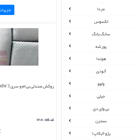
مزدا
جزییات 
لکسوس
سانگ یانگ
پورشه
هوندا
آئودی
ولوو
روکش صندلی بی ام و سری 3 BMW
جیلی
بی وای دی
کد کالا : ۱۷۰۸
بسترن
پژو (ایکاپ)