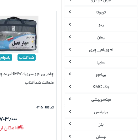
تویوتا
رنو
لیفان
ام وی ام _ چری
ضدآفتاب
بادوام
سایپا
چادر بی ام و سری
بی ام و
ضمانت ضدآفتاب
جک KMC
میتسوبیشی
کد کالا : ۰۳۱۵
برلیانس
۷۰۳/۰۰۰
بنز
امکان ار
نیسان