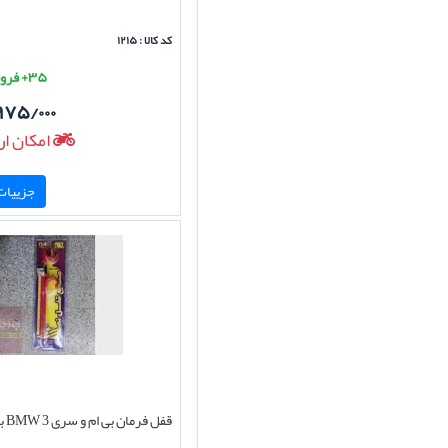
کد کالا : ۱۲۱۵
۳۵+ فروش موفق
۹۷۵/۰۰۰
امکان ار
جزییات 
قفل فرمان بی ام و سری 3 BMW برند نصر