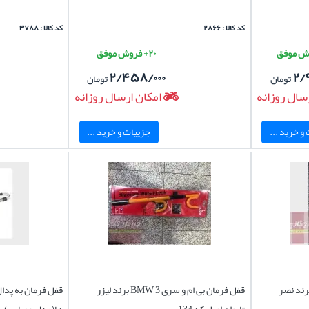
کد کالا : ۲۸۶۶
کد کالا : ۳۷۸۸
۲۰+ فروش موفق
۲/۴۵۸/۰۰۰
۲/
تومان
تومان
سال روزانه
امکان ارسال روزانه
و خرید ...
جزییات و خرید ...
قفل فرمان بی ام و سری 3 BMW برند لیزر
قفل فرمان به پدا
تایوان اصل کد 134
ها(مدل عصایی )