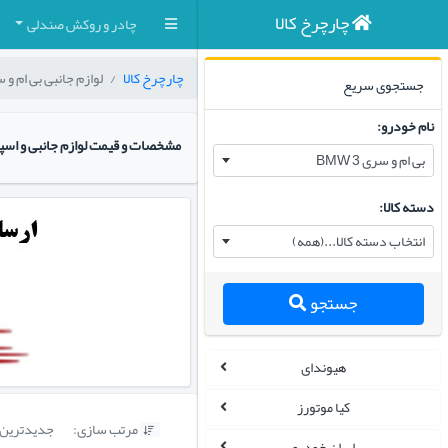
چارچرخ کالا
چادر و روکش صندلی
چارچرخ کالا
لوازم جانبی بی ام و سری 
جستجوی سریع
نام خودرو:
مشخصات و قیمت لوازم جانبی و اسپرت
بی ام و سری 3 BMW
دسته کالا:
انتخاب دسته کالا...(همه)
جستجو
هیوندای
کیا موتورز
مرتب سازی:
جدیدترین

ایران خودرو