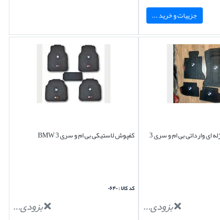
جزییات و خرید ...
کفپوش لاستیکی ژله ای وارداتی بی ام و سری 3
کفپوش لاستیکی بی ام و سری 3 BMW
کد کالا : ۰۶۴۰
بزودی...
بزودی...