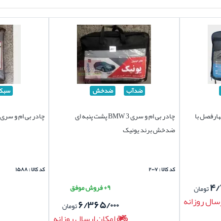
ضدآب
ضدخش
سبک
 3 BMW برند چهارفصل با
چادر بی ام و سری 3 BMW پشت پنبه ای
چادر بی ام و سری 3 BMW برند سیلور سبک
ضدخش برند یونیک
کد کالا : ۲۰۰۷
کد کالا : ۱۵۸۸
۴/
۹+ فروش موفق
تومان
سال روزانه
۶/۳۶۵/۰۰۰
تومان
امکان ارسال روزانه