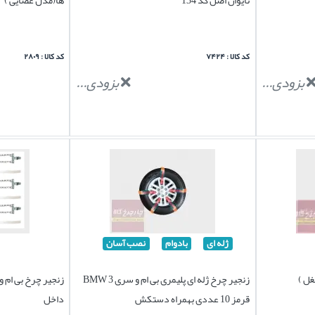
کد کالا : ۷۴۲۴
کد کالا : ۲۸۰۹
بزودی...
بزودی...
ژله ای
بادوام
نصب آسان
غل )
زنجیر چرخ ژله ای پلیمری بی ام و سری 3 BMW
قرمز 10 عددی بهمراه دستکش
داخل