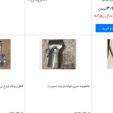
۳/
تومان
سال روزانه
و خرید ...
ماهیچه سری میله باربند اسپرت
قفل رینگ چرخ بی ام 