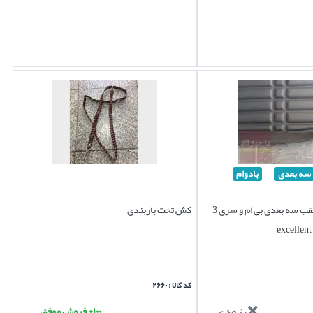
سه بعدی
بادوام
کفپوش صندوق عقب سه بعدی بی ام و سری 3
کش تخت باربندی
کد کالا : ۲۶۶۰
بزودی...
۱۰۰+ فروش موفق