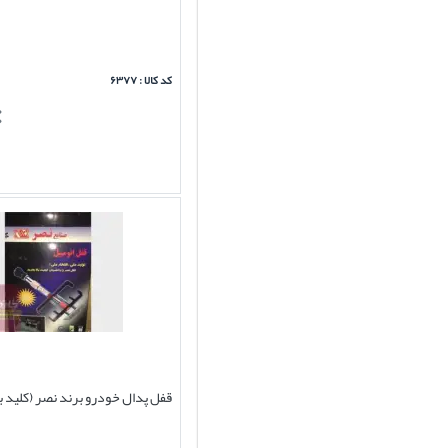
کد کالا : ۶۳۷۷
قفل پدال خودرو برند نصر (کلید ب