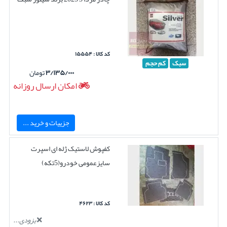
کد کالا : ۱۵۵۵۴
سبک
کم حجم
۳/۱۳۵/۰۰۰
تومان
امکان ارسال روزانه
جزییات و خرید ...
کفپوش لاستیک ژله ای اسپرت
سایزعمومی خودرو(5تکه)
کد کالا : ۴۶۲۳
بزودی...