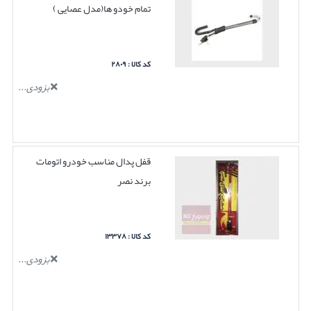
تمام خودو ها(مدل عصایی )
کد کالا : ۲۸۰۹
بزودی...
قفل پدال مناسب خودرو اتومات
برند نصر
کد کالا : ۱۳۳۷۸
بزودی...