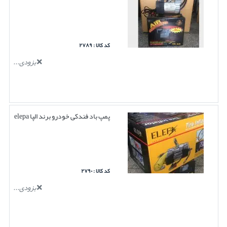
کد کالا : ۲۷۸۹
بزودی...
پمپ باد فندکی خودرو برند الپا elepa
کد کالا : ۲۷۹۰
بزودی...