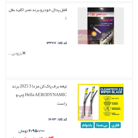
قفل پدال خودرو برند نصر (کلید بغل
)
کد کالا : ۱۳۳۷۷
بزودی...
تیغه برف پاک کن مزدا 3 2025 برند
Hella AERODYNAMIC چپ و
راست
کد کالا : ۱۶۰۶۳
فلزی
بی صدا
بادوام
۲/۹۵۰/۰۰۰
تومان