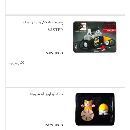
پمپ باد فندکی خودرو برند
VASTER
کد کالا : ۷۸۲۰
بزودی...
خوشبو آویز آینه روباه
کد کالا : ۲۵۲۹