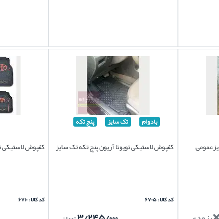
بادوام
تک سایز
پنج تکه
یزعمومی
کفپوش لاستیکی تویوتا آریون پنج تکه تک سایز
کفپوش لاستیکی تو
کد کالا : ۶۷۰۵
کد کالا : ۶۷۱۰
بزودی...
۳/۲۴۵/۰۰۰
تومان