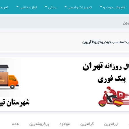
کفپوش خودرو
تجهیزات و ایمنی
یدکی
لوازم جانبی
تفریح
ریون
رت مناسب خودرو تویوتا آریون
ارزانترین
گرانترین
موجود
پرفروشترین
همه