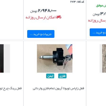
کد کالا : ۶۷۱۴
۲/۹۴۸/۰۰۰
تومان
۳/
تومان
امکان ارسال روزانه
سال روزانه
و خرید ...
جزییات و خرید ...
فلزی
ایمن
قفل زاپاس تویوتا آریون تمام فلزی وارداتی
قفل رینگ چرخ توی