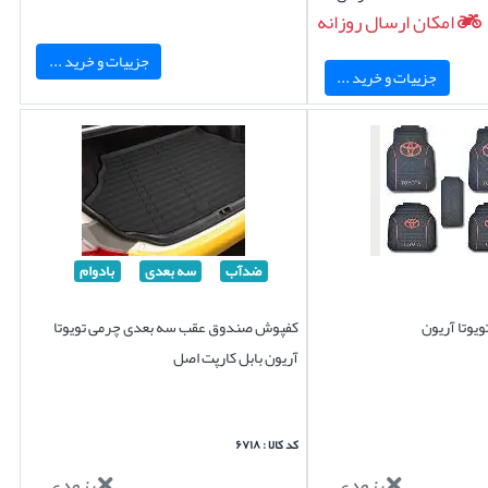
امکان ارسال روزانه
جزییات و خرید ...
جزییات و خرید ...
ضدآب
سه بعدی
بادوام
یوتا آریون
کفپوش صندوق عقب سه بعدی چرمی تویوتا
آریون بابل کارپت اصل
کد کالا : ۶۷۱۸
بزودی...
بزودی...