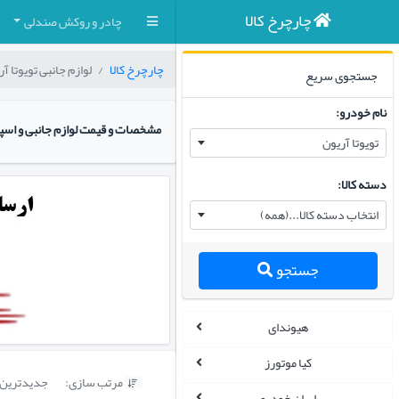
چارچرخ کالا
چادر و روکش صندلی
چارچرخ کالا
لوازم جانبی تویوتا آ
جستجوی سریع
نام خودرو:
مشخصات و قیمت لوازم جانبی و اسپ
تویوتا آریون
دسته کالا:
انتخاب دسته کالا...(همه)
جستجو
هیوندای
کیا موتورز
مرتب سازی:
جدیدترین

ایران خودرو