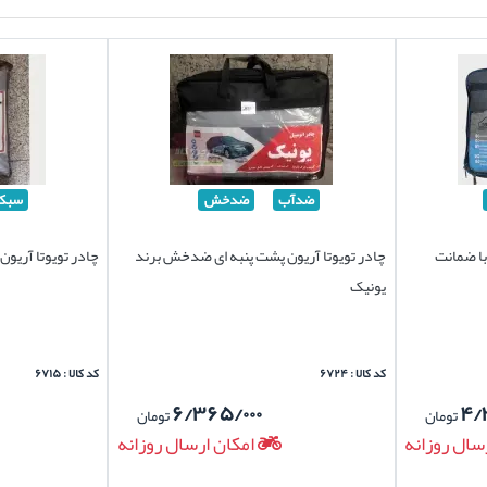
ضدآب
ضدخش
سبک
با ضمانت
چادر تویوتا آریون پشت پنبه ای ضدخش برند
چادر تویوتا آریو
یونیک
کد کالا : ۶۷۲۴
کد کالا : ۶۷۱۵
۶/۳۶۵/۰۰۰
۴/
تومان
تومان
سال روزانه
امکان ارسال روزانه