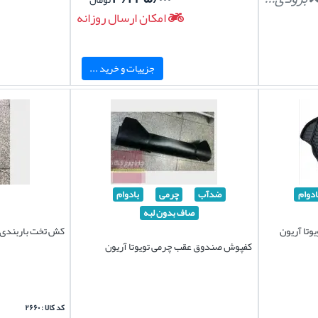
امکان ارسال روزانه
جزییات و خرید ...
ادوام
ضدآب
چرمی
بادوام
صاف بدون لبه
تا آریون
کش تخت باربندی
کفپوش صندوق عقب چرمی تویوتا آریون
کد کالا : ۲۶۶۰