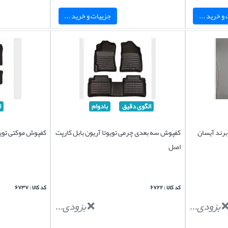
و خرید ...
جزییات و خرید ...
الگوی دقیق
بادوام
ا
برند آیسان
کفپوش سه بعدی چرمی تویوتا آریون بابل کارپت
کفپوش موکتی تویو
اصل
کد کالا : ۶۷۲۲
کد کالا : ۶۷۳۷
بزودی...
بزودی...