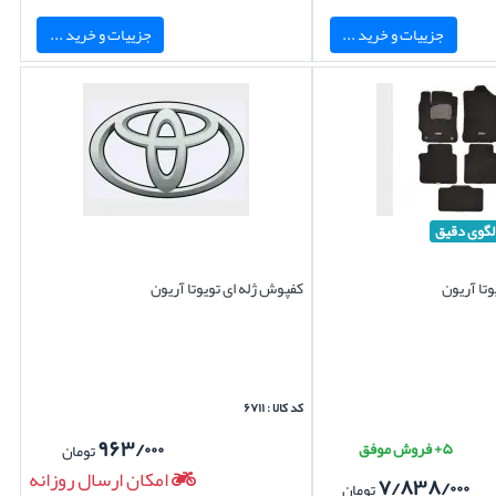
جزییات و خرید ...
جزییات و خرید ...
لگوی دقیق
تا آریون
کفپوش ژله ای تویوتا آریون
کد کالا : ۶۷۱۱
۹۶۳/۰۰۰
۵+ فروش موفق
تومان
امکان ارسال روزانه
۷/۸۳۸/۰۰۰
تومان