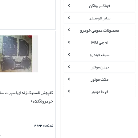
فولکس واگن
سایر اتومبیلها
محصولات عمومی خودرو
ام جی MG
سیف خودرو
بهمن موتور
مکث موتور
فردا موتور
کفپوش لاستیک ژله ای اسپرت سا
خودرو(5تکه)
کد کالا : ۴۶۲۳