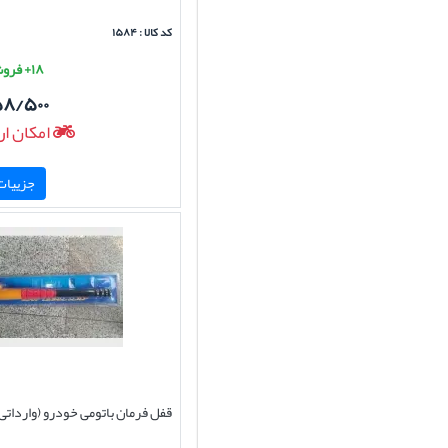
کد کالا : ۱۵۸۴
۱۸+ فروش موفق
۵۸/۵۰۰
امکان ار
جزییات 
قفل فرمان باتومی خودرو (وارداتی