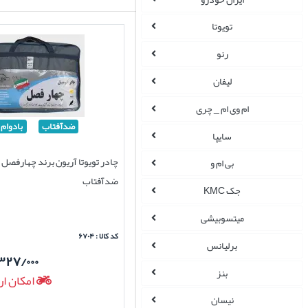
تویوتا
رنو
لیفان
ام وی ام _ چری
ضدآفتاب
بادوام
سایپا
چادر تویوتا آریون برند چهارفصل 
بی ام و
ضدآفتاب
جک KMC
میتسوبیشی
کد کالا : ۶۷۰۴
برلیانس
۳۲۷/۰۰۰
بنز
امکان ار
نیسان