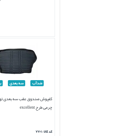
ضدآب
سه بعدی
ب
کفپوش صندوق عقب سه بعدی تویو
چرمی طرح excellent
کد کالا : ۷۷۰۱