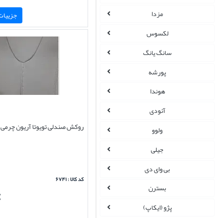
مزدا
جزییات 
لکسوس
سانگ یانگ
پورشه
هوندا
آئودی
روکش صندلی تویوتا آریون چرمی 
ولوو
جیلی
بی وای دی
کد کالا : ۶۷۴۱
بسترن
پژو (ایکاپ)