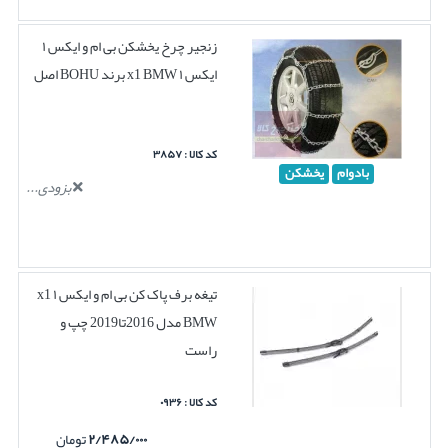
زنجیر چرخ یخشکن بی ام و ایکس ۱
ایکس ۱ x1 BMW برند BOHU اصل
کد کالا : ۳۸۵۷
بادوام
یخشکن
بزودی...
تیغه برف پاک کن بی ام و ایکس ۱ x1
BMW مدل 2016تا2019 چپ و
راست
کد کالا : ۰۹۳۶
۲/۴۸۵/۰۰۰
تومان