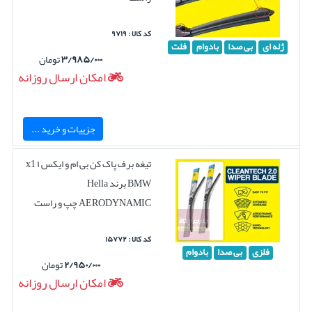
کد کالا : ۹۷۱۹
ژله ای
بی صدا
بادوام
فلت
۳/۹۸۵/۰۰۰
تومان
امکان ارسال روزانه
جزییات و خرید ...
تیغه برف پاک کن بی ام و ایکس ۱ x1
BMW برند Hella
AERODYNAMIC چپ و راست
کد کالا : ۱۵۷۷۲
فلزی
بی صدا
بادوام
۲/۹۵۰/۰۰۰
تومان
امکان ارسال روزانه