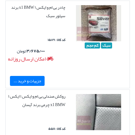
چادر بی ام و ایکس ۱ x1 BMW برند
سیلور سبک
کد کالا : ۱۵۸۹
سبک
کم حجم
۳/۶۷۵/۰۰۰
تومان
امکان ارسال روزانه
جزییات و خرید ...
روکش صندلی بی ام و ایکس ۱ ایکس ۱
x1 BMW چرمی برند آیسان
کد کالا : ۵۵۱۱