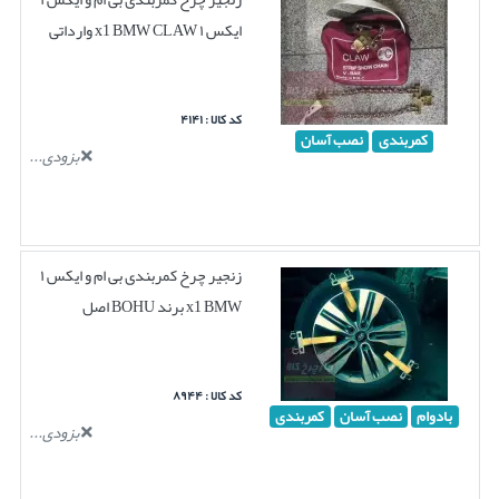
ایکس ۱ x1 BMW CLAW وارداتی
کد کالا : ۴۱۴۱
کمربندی
نصب آسان
بزودی...
زنجیر چرخ کمربندی بی ام و ایکس ۱
x1 BMW برند BOHU اصل
کد کالا : ۸۹۴۴
بادوام
نصب آسان
کمربندی
بزودی...