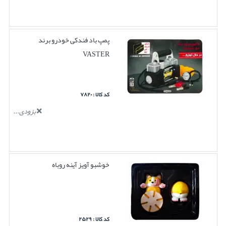
پمپ باد فندکی خودرو برند
VASTER
کد کالا : ۷۸۲۰
بزودی...
خوشبو آویز آینه روباه
کد کالا : ۲۵۲۹