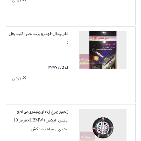
قفل پدال خودرو برند نصر (کلید بغل
)
کد کالا : ۱۳۳۷۷
بزودی...
زنجیر چرخ ژله ای پلیمری بی ام و
ایکس ۱ ایکس ۱ x1 BMW قرمز 10
عددی بهمراه دستکش