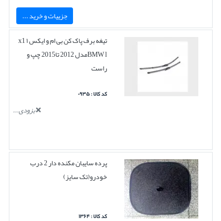
جزییات و خرید ...
تیغه برف پاک کن بی ام و ایکس ۱ x1
BMW lمدل 2012 تا2015 چپ و
راست
کد کالا : ۰۹۳۵
بزودی...
پرده سایبان مکنده دار 2 درب
خودرو(تک سایز)
کد کالا : ۱۳۶۴