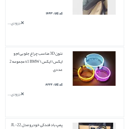
کد کالا : ۱۶۴۳
بزودی...
نئون 3D مناسب چراغ جلو بی ام و
ایکس ۱ ایکس ۱ x1 BMW مجموعه 2
عددی
کد کالا : ۸۲۲۲
بزودی...
پمپ باد فندکی خودرو مدل JL-22