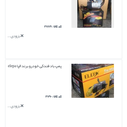
کد کالا : ۲۷۸۹
بزودی...
پمپ باد فندکی خودرو برند الپا elepa
کد کالا : ۲۷۹۰
بزودی...