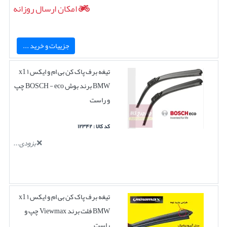
امکان ارسال روزانه
جزییات و خرید ...
تیغه برف پاک کن بی ام و ایکس ۱ x1
BMW برند بوش BOSCH - eco چپ
و راست
کد کالا : ۱۲۳۴۲
بزودی...
تیغه برف پاک کن بی ام و ایکس ۱ x1
BMW فلت برند Viewmax چپ و
راست