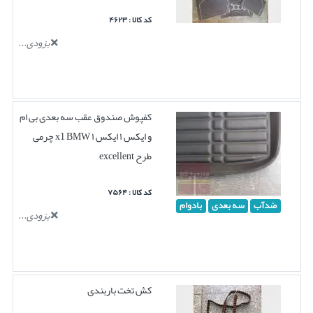
کد کالا : ۴۶۲۳
بزودی...
کفپوش صندوق عقب سه بعدی بی ام
و ایکس ۱ ایکس ۱ x1 BMW چرمی
طرح excellent
کد کالا : ۷۵۶۴
ضدآب
سه بعدی
بادوام
بزودی...
کش تخت باربندی