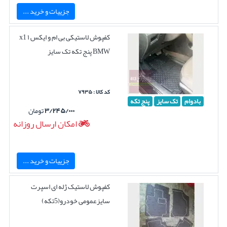
جزییات و خرید ...
کفپوش لاستیکی بی ام و ایکس ۱ x1
BMW پنج تکه تک سایز
کد کالا : ۷۹۳۵
بادوام
تک سایز
پنج تکه
۳/۲۴۵/۰۰۰
تومان
امکان ارسال روزانه
جزییات و خرید ...
کفپوش لاستیک ژله ای اسپرت
سایزعمومی خودرو(5تکه)