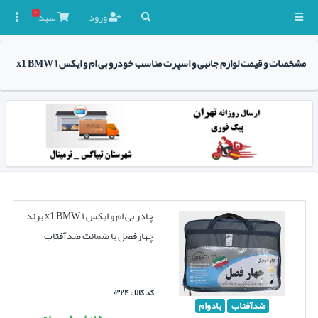
۰
ورود
سبد

مشخصات و قیمت لوازم جانبی و اسپرت مناسب خودرو بی ام و ایکس ۱ x1 BMW
چادر بی ام و ایکس ۱ x1 BMW برند
چهارفصل با ضمانت ضدآفتاب
کد کالا : ۰۳۲۴
ضدآفتاب
بادوام