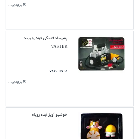
بزودی...
پمپ باد فندکی خودرو برند
VASTER
کد کالا : ۷۸۲۰
بزودی...
خوشبو آویز آینه روباه