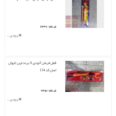
کد کالا : ۶۴۴۷
بزودی...
قفل فرمان آئودی A برند لیزر تایوان
اصل کد 134
کد کالا : ۷۴۵۱
بزودی...