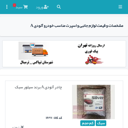
۰
ورود
سبد

مشخصات و قیمت لوازم جانبی و اسپرت مناسب خودرو آئودی A
چادر آئودی A برند سیلور سبک
کد کالا : ۱۶۲۷
سبک
کم حجم
بزودی...