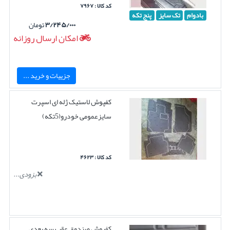
کد کالا : ۷۹۶۷
بادوام
تک سایز
پنج تکه
۳/۲۴۵/۰۰۰
تومان
امکان ارسال روزانه
جزییات و خرید ...
کفپوش لاستیک ژله ای اسپرت
سایزعمومی خودرو(5تکه)
کد کالا : ۴۶۲۳
بزودی...
کفپوش صندوق عقب سه بعدی