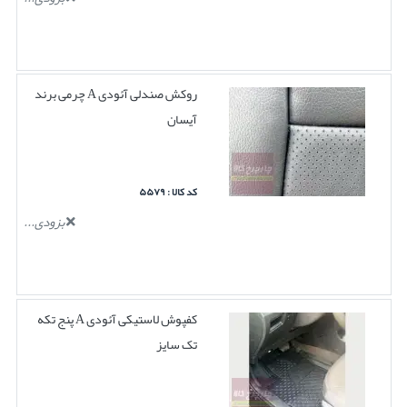
روکش صندلی آئودی A چرمی برند
آیسان
کد کالا : ۵۵۷۹
بزودی...
کفپوش لاستیکی آئودی A پنج تکه
تک سایز