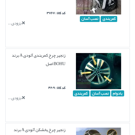
کد کالا : ۳۷۶۷
کمربندی
نصب آسان
بزودی...
زنجیر چرخ کمربندی آئودی A برند
BOHU اصل
کد کالا : ۴۲۰۹
بادوام
نصب آسان
کمربندی
بزودی...
زنجیر چرخ یخشکن آئودی A برند