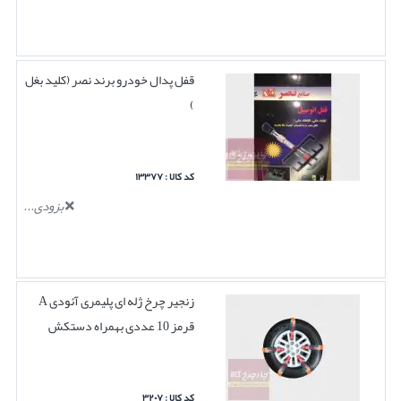
قفل پدال خودرو برند نصر (کلید بغل
)
کد کالا : ۱۳۳۷۷
بزودی...
زنجیر چرخ ژله ای پلیمری آئودی A
قرمز 10 عددی بهمراه دستکش
کد کالا : ۳۲۰۷