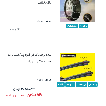
BOHU اصل
کد کالا : ۳۹۱۵
بادوام
یخشکن
بزودی...
تیغه برف پاک کن آئودی A فلت برند
Viewmax چپ و راست
کد کالا : ۹۷۴۶
ژله ای
بی صدا
بادوام
فلت
۳/۹۸۵/۰۰۰
تومان
امکان ارسال روزانه