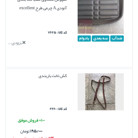
آئودی A چرمی طرح excellent
کد کالا : ۷۶۲۵
ضدآب
سه بعدی
بادوام
بزودی...
کش تخت باربندی
کد کالا : ۲۶۶۰
۱۰۰+ فروش موفق
۱۹۵/۰۰۰
تومان