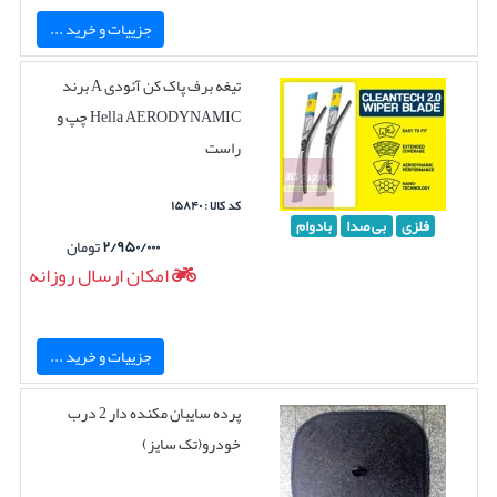
جزییات و خرید ...
تیغه برف پاک کن آئودی A برند
Hella AERODYNAMIC چپ و
راست
کد کالا : ۱۵۸۴۰
فلزی
بی صدا
بادوام
۲/۹۵۰/۰۰۰
تومان
امکان ارسال روزانه
جزییات و خرید ...
پرده سایبان مکنده دار 2 درب
خودرو(تک سایز)