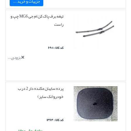
جزییات و خرید ...
تیغه برف پاک کن ام جی MG6 چپ و
راست
کد کالا : ۶۹۰۱
بزودی...
پرده سایبان مکنده دار 2 درب
خودرو(تک سایز)
کد کالا : ۱۳۶۴
۱۰۰+ فروش موفق