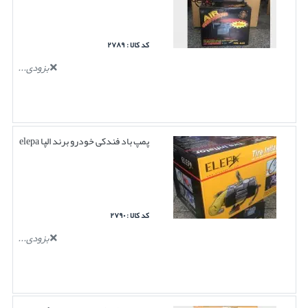
کد کالا : ۲۷۸۹
بزودی...
پمپ باد فندکی خودرو برند الپا elepa
کد کالا : ۲۷۹۰
بزودی...