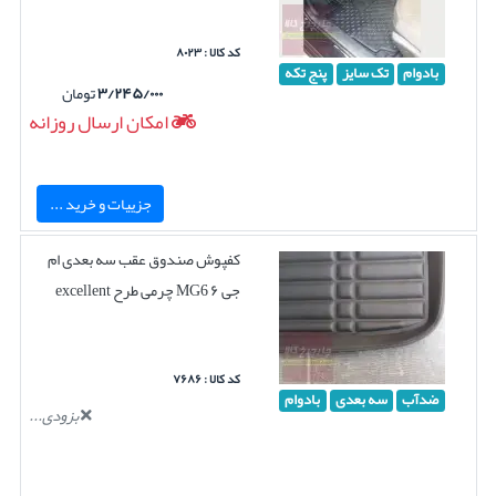
کد کالا : ۸۰۲۳
بادوام
تک سایز
پنج تکه
۳/۲۴۵/۰۰۰
تومان
امکان ارسال روزانه
جزییات و خرید ...
کفپوش صندوق عقب سه بعدی ام
جی ۶ MG6 چرمی طرح excellent
کد کالا : ۷۶۸۶
ضدآب
سه بعدی
بادوام
بزودی...