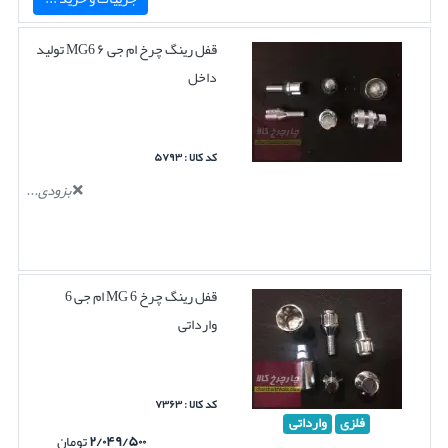
قفل رینگ چرخ ام جی ۶ MG6 تولید
داخل
کد کالا : ۵۷۹۳
بزودی...
قفل رینگ چرخ MG 6 ام جی 6
وارداتی
کد کالا : ۷۳۶۳
فلزی
وارداتی
۲/۰۴۹/۵۰۰
تومان