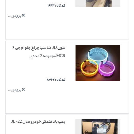
کد کالا : ۱۶۴۳
بزودی...
نئون 3D مناسب چراغ جلو ام جی ۶
MG6 مجموعه 2 عددی
کد کالا : ۸۳۶۲
بزودی...
پمپ باد فندکی خودرو مدل JL-22