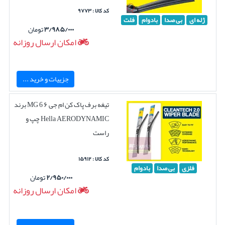
کد کالا : ۹۷۷۳
ژله ای
بی صدا
بادوام
فلت
۳/۹۸۵/۰۰۰
تومان
امکان ارسال روزانه
جزییات و خرید ...
تیغه برف پاک کن ام جی ۶ MG 6 برند
Hella AERODYNAMIC چپ و
راست
کد کالا : ۱۵۹۱۲
فلزی
بی صدا
بادوام
۲/۹۵۰/۰۰۰
تومان
امکان ارسال روزانه