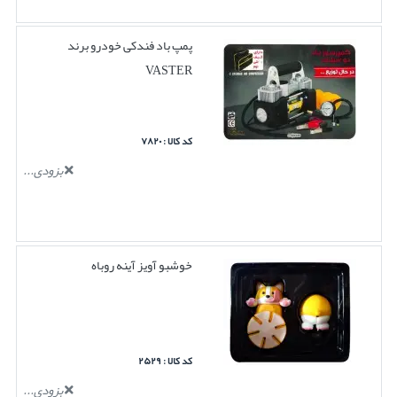
پمپ باد فندکی خودرو برند
VASTER
کد کالا : ۷۸۲۰
بزودی...
خوشبو آویز آینه روباه
کد کالا : ۲۵۲۹
بزودی...