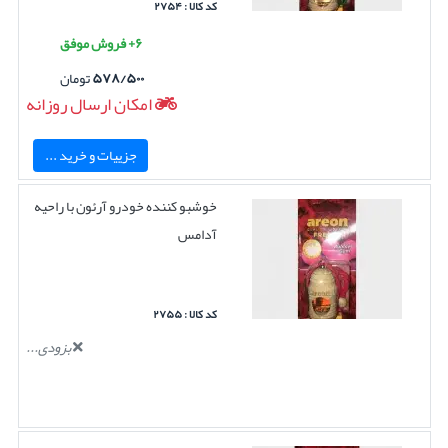
کد کالا : ۲۷۵۴
۶+ فروش موفق
۵۷۸/۵۰۰
تومان
امکان ارسال روزانه
جزییات و خرید ...
خوشبو کننده خودرو آرئون با راحیه
آدامس
کد کالا : ۲۷۵۵
بزودی...