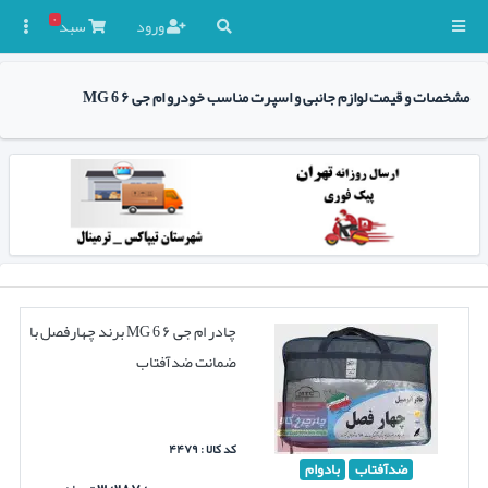
۰
ورود
سبد

مشخصات و قیمت لوازم جانبی و اسپرت مناسب خودرو ام جی ۶ MG 6
چادر ام جی ۶ MG 6 برند چهارفصل با
ضمانت ضدآفتاب
کد کالا : ۴۴۷۹
ضدآفتاب
بادوام