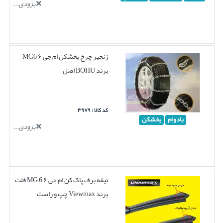
بزودی...
زنجیر چرخ یخشکن ام جی ۶ MG6
برند BOHU اصل
کد کالا : ۳۹۷۹
بادوام
یخشکن
بزودی...
تیغه برف پاک کن ام جی ۶ MG 6 فلت
برند Viewmax چپ و راست