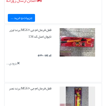
امکان ارسال روزانه
جزییات و خرید ...
قفل فرمان ام جی ۶ MG6 برند لیزر
تایوان اصل کد 134
کد کالا : ۵۹۹۰
بزودی...
قفل فرمان ام جی ۶ MG6 برند نصر