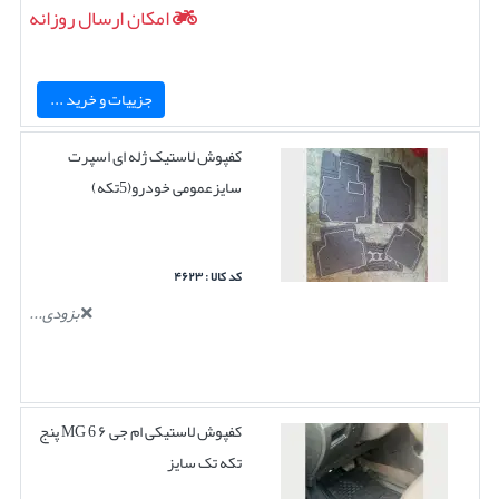
امکان ارسال روزانه
جزییات و خرید ...
کفپوش لاستیک ژله ای اسپرت
سایزعمومی خودرو(5تکه)
کد کالا : ۴۶۲۳
بزودی...
کفپوش لاستیکی ام جی ۶ MG 6 پنج
تکه تک سایز