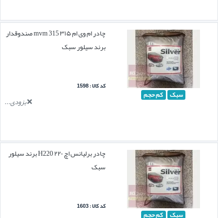
چادر ام وی ام ۳۱۵ mvm 315 صندوقدار
برند سیلور سبک
کد کالا : 1598
سبک
کم حجم
بزودی...
چادر برلیانس اچ ۲۲۰ H220 برند سیلور
سبک
کد کالا : 1603
سبک
کم حجم