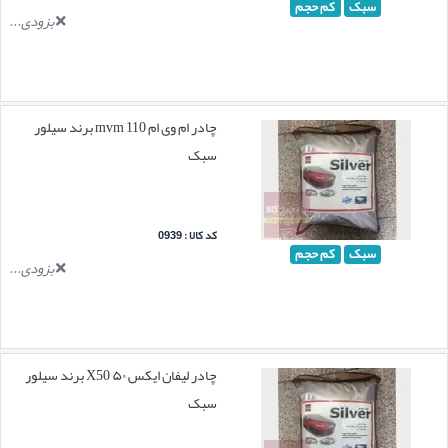
سبک
کم حجم
بزودی...
چادر ام وی ام mvm 110 برند سیلور
سبک
کد کالا : 0939
سبک
کم حجم
بزودی...
چادر لیفان ایکس ۵۰ X50 برند سیلور
سبک