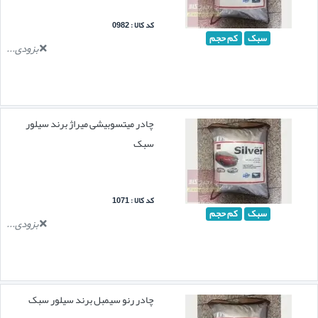
کد کالا : 0982
سبک
کم حجم
بزودی...
چادر میتسوبیشی میراژ برند سیلور
سبک
کد کالا : 1071
سبک
کم حجم
بزودی...
چادر رنو سیمبل برند سیلور سبک