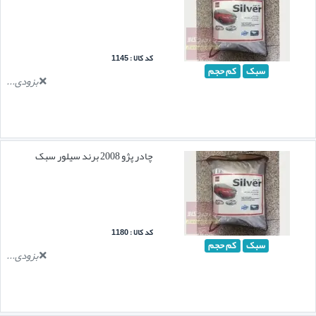
کد کالا : 1145
سبک
کم حجم
بزودی...
چادر پژو 2008 برند سیلور سبک
کد کالا : 1180
سبک
کم حجم
بزودی...