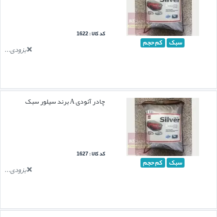
کد کالا : 1622
سبک
کم حجم
بزودی...
چادر آئودی A برند سیلور سبک
کد کالا : 1627
سبک
کم حجم
بزودی...