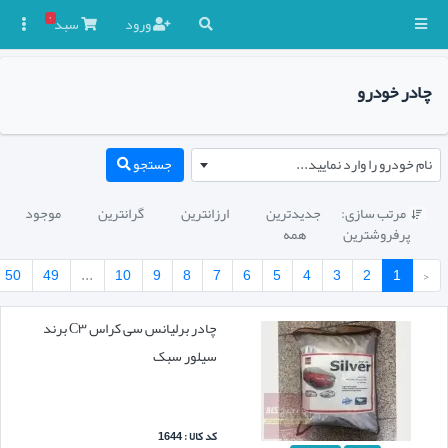
۰
ورود
سبد

چادر خودرو
نام خودرو را وارد نمایید...
جستجو
مرتب سازی:
جدیدترین
ارزانترین
گرانترین
موجود

پرفروشترین
همه
50
49
...
10
9
8
7
6
5
4
3
2
1
‹
چادر برلیانس سی کراس C۳ برند
سیلور سبک
کد کالا : 1644