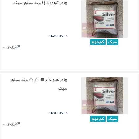
چادر آئودی Q 3 برند سیلور سبک
کد کالا : 1628
سبک
کم حجم
بزودی...
چادر هیوندای i30 آی ۳۰ برند سیلور
سبک
کد کالا : 1634
سبک
کم حجم
بزودی...