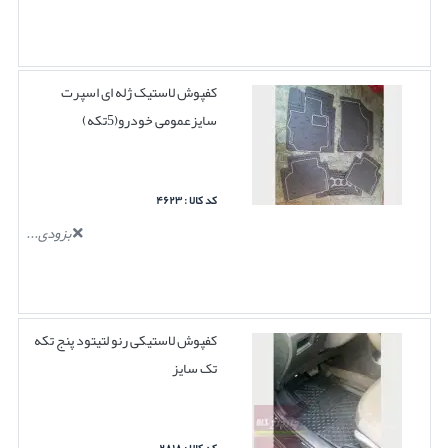
کفپوش لاستیک ژله ای اسپرت
سایزعمومی خودرو(5تکه)
کد کالا : ۴۶۲۳
بزودی...
کفپوش لاستیکی رنو لتیتود پنج تکه
تک سایز