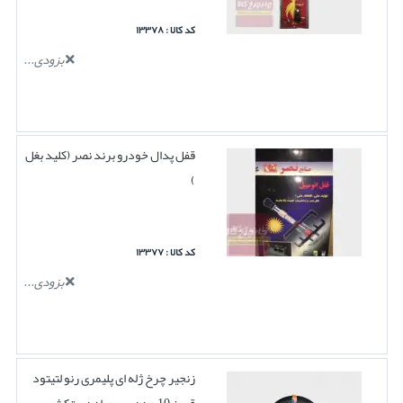
کد کالا : ۱۳۳۷۸
بزودی...
قفل پدال خودرو برند نصر (کلید بغل
)
کد کالا : ۱۳۳۷۷
بزودی...
زنجیر چرخ ژله ای پلیمری رنو لتیتود
قرمز 10 عددی بهمراه دستکش