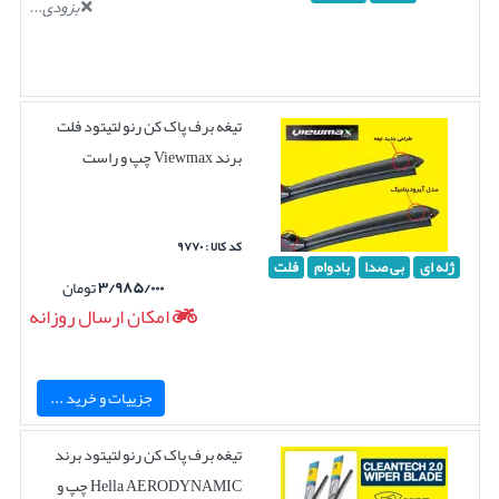
بزودی...
تیغه برف پاک کن رنو لتیتود فلت
برند Viewmax چپ و راست
کد کالا : ۹۷۷۰
ژله ای
بی صدا
بادوام
فلت
۳/۹۸۵/۰۰۰
تومان
امکان ارسال روزانه
جزییات و خرید ...
تیغه برف پاک کن رنو لتیتود برند
Hella AERODYNAMIC چپ و