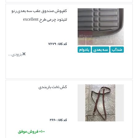
کفپوش صندوق عقب سه بعدی رنو
لتیتود چرمی طرح excellent
کد کالا : ۷۶۷۹
ضدآب
سه بعدی
بادوام
بزودی...
کش تخت باربندی
کد کالا : ۲۶۶۰
۱۰۰+ فروش موفق