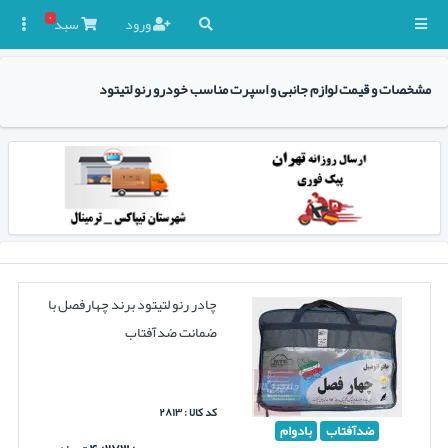
۰
ورود
سبد

مشخصات و قیمت لوازم جانبی و اسپرت مناسب خودرو رنو لتیتود
چادر رنو لتیتود برند چهارفصل با
ضمانت ضدآفتاب
کد کالا : ۲۸۱۳
ضدآفتاب
بادوام