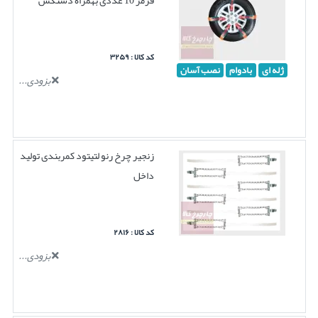
کد کالا : ۳۲۵۹
ژله ای
بادوام
نصب آسان
بزودی...
زنجیر چرخ رنو لتیتود کمربندی تولید
داخل
کد کالا : ۲۸۱۶
بزودی...