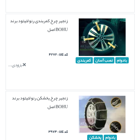
زنجیر چرخ کمربندی رنو لتیتود برند
BOHU اصل
کد کالا : ۴۲۷۲
بادوام
نصب آسان
کمربندی
بزودی...
زنجیر چرخ یخشکن رنو لتیتود برند
BOHU اصل
کد کالا : ۳۹۷۴
بادوام
یخشکن