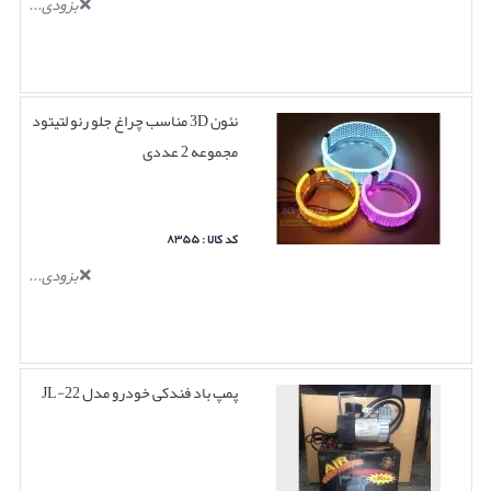
بزودی...
نئون 3D مناسب چراغ جلو رنو لتیتود
مجموعه 2 عددی
کد کالا : ۸۳۵۵
بزودی...
پمپ باد فندکی خودرو مدل JL-22