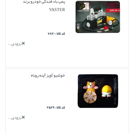
پمپ باد فندکی خودرو برند
VASTER
کد کالا : ۷۸۲۰
بزودی...
خوشبو آویز آینه روباه
کد کالا : ۲۵۲۹
بزودی...