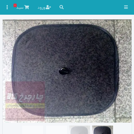
۰
ورود
سبد
