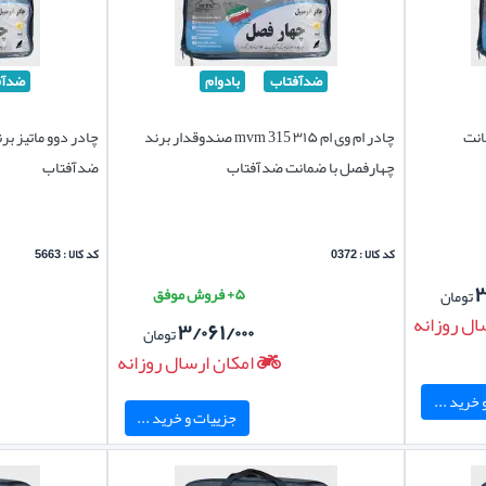
ضدآفتاب
بادوام
ضدآف
انت
چادر ام وی ام ۳۱۵ mvm 315 صندوقدار برند
چادر دوو ماتیز ب
چهارفصل با ضمانت ضدآفتاب
ضدآفتاب
کد کالا : 0372
کد کالا : 5663
۳
۵+ فروش موفق
تومان
ال روزانه
۳/۰۶۱/۰۰۰
تومان
امکان ارسال روزانه
خرید ...
جزییات و خرید ...