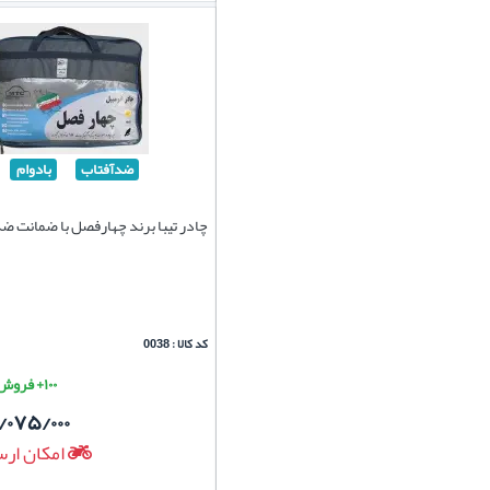
ضدآفتاب
بادوام
چادر تیبا برند چهارفصل با ضمانت ض
کد کالا : 0038
۱۰۰+ فروش موفق
/۰۷۵/۰۰۰
امکان ارس