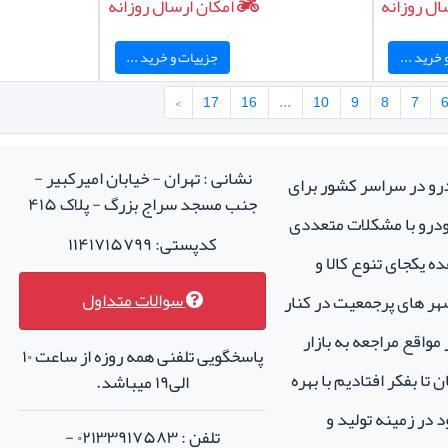
ال روزانه
امکان ارسال روزانه
خرید ...
جزییات و خرید ...
›
17
16
...
10
9
8
7
نشانی : تهران - خیابان امیرکبیر -
درو در سراسر کشور برای
جنب مسجد سراج بزرگ - پلاک ۴۱۵
خودرو با مشکلات متعددی
کدپستی: ۱۱۴۱۷۱۵۷۹۹
ه یکجای تنوع کالا و
سوالات متداول
هر های پرجمعیت در کنار
واقع مراجعه به بازار
پاسخگویی تلفنی همه روزه از ساعت ۱۰
تا بفکر افتادیم با بهره
الی۱۹ میباشد.
 در زمینه تولید و
تلفن : ۰۲۱۳۳۹۱۷۵۸۳ -