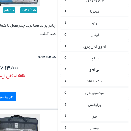
ضدآفتاب
بادوام
تویوتا
رنو
چادر پراید صبا برند چهارفصل با ضما
ضدآفتاب
لیفان
ام وی ام _ چری
کد کالا : 6798
سایپا
/۰۱۳/۰۰۰
بی ام و
امکان ارس
جک KMC
میتسوبیشی
جزییات و 
برلیانس
بنز
نیسان