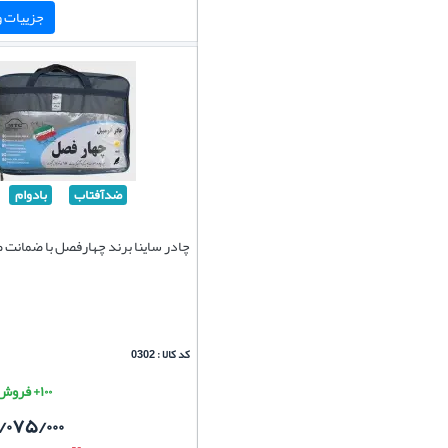
جزییات و 
ضدآفتاب
بادوام
چادر ساینا برند چهارفصل با ضمانت
کد کالا : 0302
۱۰۰+ فروش موفق
/۰۷۵/۰۰۰