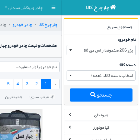
چارچرخ کالا
چادر و روکش صندلی
چارچرخ کالا
چادر خودرو
چادر
جستجوی سریع
نام خودرو:
مشخصات و قیمت چادر خودرو چها
پژو 206 صندوقدار اس دی sd
دسته کالا:
نام خودرو را وارد نمایید...
انتخاب دسته کالا...(همه)
6
5
4
3
2
1
‹
جستجو
مرتب سازی:
جدیدترین

هیوندای
کیا موتورز
ایران خودرو