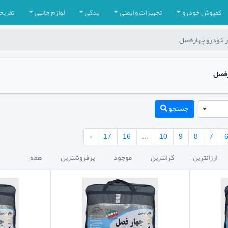
کفپوش خودرو
تجهیزات و ایمنی
یدکی
لوازم جانبی
تفریح
 خودرو چهارفصل
رفصل
جستجو
›
17
16
...
10
9
8
7
ارزانترین
گرانترین
موجود
پرفروشترین
همه