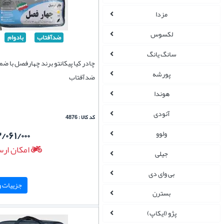
مزدا
لکسوس
ضدآفتاب
بادوام
سانگ یانگ
چادر کیا پیکانتو برند چهارفصل با ضم
پورشه
ضدآفتاب
هوندا
آئودی
کد کالا : 4876
/۰۶۱/۰۰۰
ولوو
امکان ارس
جیلی
بی وای دی
جزییات و 
بسترن
پژو (ایکاپ)