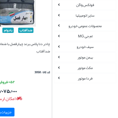
فولکس واگن
سایر اتومبیلها
محصولات عمومی خودرو
ضدآفتاب
بادوام
ام جی MG
چادر دنا پلاس برند چهارفصل با ضما
سیف خودرو
ضدآفتاب
بهمن موتور
مکث موتور
کد کالا : 3058
فردا موتور
۵۲+ فروش موفق
/۰۷۵/۰۰۰
امکان ارس
جزییات و 