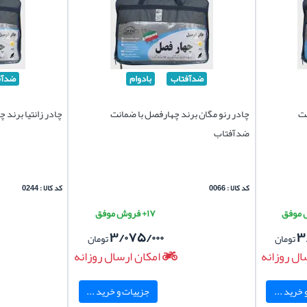
ضدآفتاب
بادوام
ضدآف
نت
چادر رنو مگان برند چهارفصل با ضمانت
چادر زانتیا برند
ضدآفتاب
کد کالا : 0066
کد کالا : 0244
۱۷+ فروش موفق
۳/۰۷۵/۰۰۰
۳
تومان
تومان
ال روزانه
امکان ارسال روزانه
خرید ...
جزییات و خرید ...