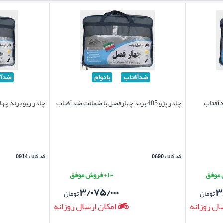
ضدآفتاب
بادوام
ضدآف
دآفتاب
چادر پژو 405 برند چهارفصل با ضمانت ضدآفتاب
چادر ریو برند چه
کد کالا : 0690
کد کالا : 0914
۱۰۰+ فروش موفق
۳/۰۷۵/۰۰۰
۳
تومان
تومان
ال روزانه
امکان ارسال روزانه