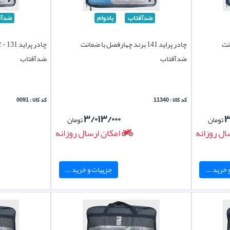
ضدآفتاب
بادوام
ضدآف
نت
چادر پراید 141 برند چهارفصل با ضمانت
ضدآفتاب
ضدآفتاب
کد کالا : 11340
کد کالا : 0091
۳/۰۱۳/۰۰۰
۳
تومان
تومان
ال روزانه
امکان ارسال روزانه
خرید ...
جزییات و خرید ...