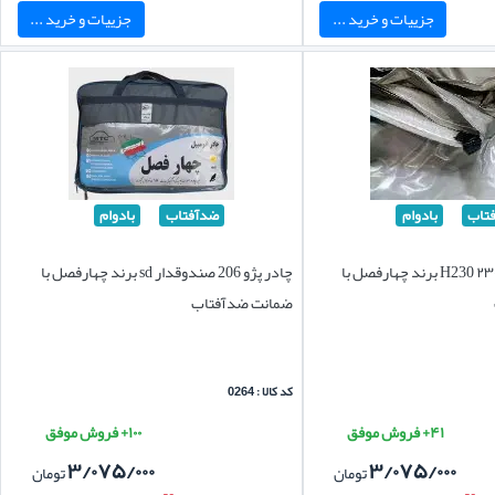
جزییات و خرید ...
جزییات و خرید ...
تاب
بادوام
ضدآفتاب
بادوام
چادر برلیانس اچ ۲۳۰ H230 برند چهارفصل با
چادر پژو 206 صندوقدار sd برند چهارفصل با
ضمانت ضدآفتاب
کد کالا : 0264
۴۱+ فروش موفق
۱۰۰+ فروش موفق
۳/۰۷۵/۰۰۰
۳/۰۷۵/۰۰۰
تومان
تومان