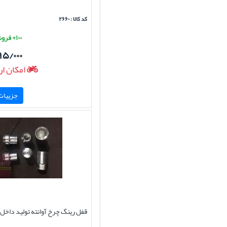
کد کالا : ۲۶۶۰
۱۰۰+ فروش موفق
۹۵/۰۰۰
امکان ار
جزییات 
قفل رینگ چرخ آوانته تولید داخل