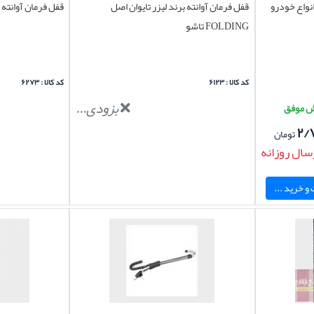
نواع خودرو
قفل فرمان آوانته برند لیزر تایوان اصل
قفل فرمان آوانته برند LAZER تا
FOLDING تاشو
کد کالا : ۶۱۲۳
کد کالا : ۶۲۷۳
بزودی...
۲/
تومان
سال روزانه
و خرید ...