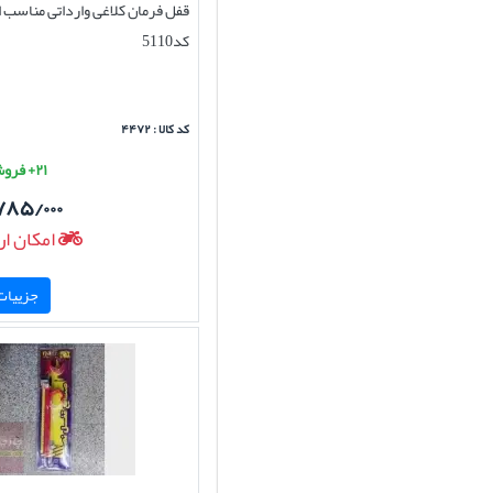
قفل فرمان کلاغی وارداتی مناسب ا
کد5110
کد کالا : ۴۴۷۲
۲۱+ فروش موفق
۷۸۵/۰۰۰
امکان ار
جزییات 