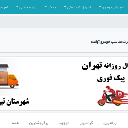
کفپوش خودرو
تجهیزات و ایمنی
یدکی
لوازم جانبی
تفریح
رت مناسب خودرو آوانته
ارزانترین
گرانترین
موجود
پرفروشترین
همه