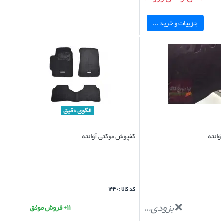
جزییات و خرید ...
الگوی دقیق
انته
کفپوش موکتی آوانته
کد کالا : ۱۴۳۰
بزودی...
۱۱+ فروش موفق