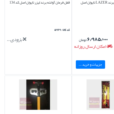
یوان اصل
قفل فرمان آوانته برند لیزر تایوان اصل کد 134
کد کالا : ۵۹۶۹
۶/۹۸۵/۰۰۰
بزودی...
تومان
امکان ارسال روزانه
جزییات و خرید ...