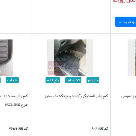
سال روزانه
و خرید ...
بادوام
تک سایز
پنج تکه
ضدآب
یزعمومی
کفپوش لاستیکی آوانته پنج تکه تک سایز
کفپوش صندوق عقب
طرح excellent
کد کالا : ۸۰۰۲
کد کالا : ۷۶۵۹