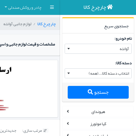
چارچرخ کالا
چادر و روکش صندلی
چارچرخ کالا
لوازم جانبی آوانته
جستجوی سریع
نام خودرو:
مشخصات و قیمت لوازم جانبی و اسپ
آوانته
دسته کالا:
انتخاب دسته کالا...(همه)
جستجو
هیوندای
کیا موتورز
مرتب سازی:
جدیدترین

ایران خودرو