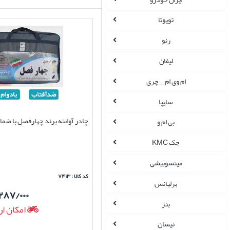
تویوتا
رنو
لیفان
ام وی ام _ چری
ضدآفتاب
بادوام
سایپا
چادر آوانته برند چهارفصل با ضم
بی ام و
جک KMC
میتسوبیشی
کد کالا : ۷۴۱۳
برلیانس
۲۸۷/۰۰۰
بنز
امکان ار
نیسان