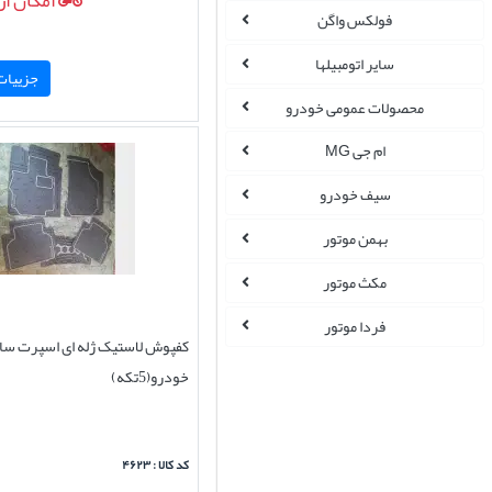
امکان ار
فولکس واگن
سایر اتومبیلها
جزییات 
محصولات عمومی خودرو
ام جی MG
سیف خودرو
بهمن موتور
مکث موتور
فردا موتور
کفپوش لاستیک ژله ای اسپرت سا
خودرو(5تکه)
کد کالا : ۴۶۲۳