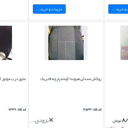
و خرید ...
جزییات و خرید ...
روکش صندلی هیوندا آونته پارچه فابریک
عایق درب موتور آو
کد کالا : ۴۵۳۳
کد کالا : ۷۳۴۹
۸/
بزودی...
تومان