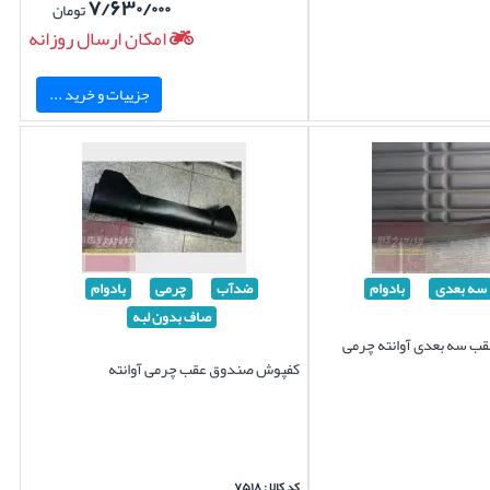
۷/۶۳۰/۰۰۰
تومان
امکان ارسال روزانه
جزییات و خرید ...
سه بعدی
بادوام
ضدآب
چرمی
بادوام
صاف بدون لبه
 سه بعدی آوانته چرمی
کفپوش صندوق عقب چرمی آوانته
کد کالا : ۷۵۱۸