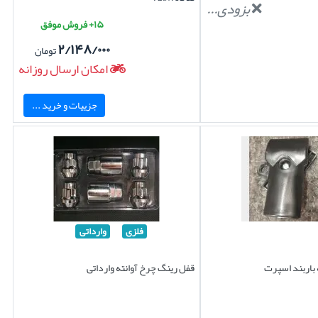
بزودی...
۱۵+ فروش موفق
۲/۱۴۸/۰۰۰
تومان
امکان ارسال روزانه
جزییات و خرید ...
فلزی
وارداتی
باربند اسپرت
قفل رینگ چرخ آوانته وارداتی