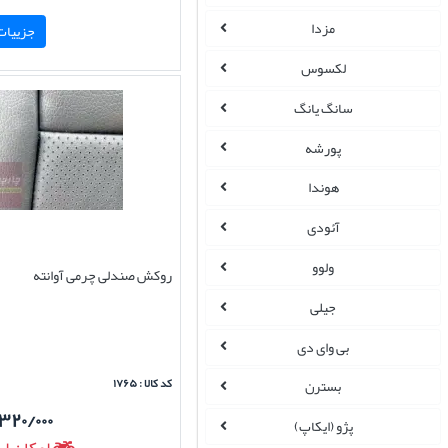
مزدا
جزییات 
لکسوس
سانگ یانگ
پورشه
هوندا
آئودی
ولوو
روکش صندلی چرمی آوانته
جیلی
بی وای دی
کد کالا : ۱۷۶۵
بسترن
۳۲۰/۰۰۰
پژو (ایکاپ)