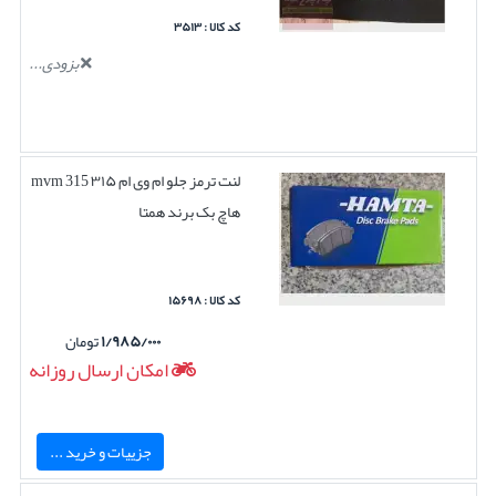
کد کالا : ۳۵۱۳
بزودی...
لنت ترمز جلو ام وی ام ۳۱۵ mvm 315
هاچ بک برند همتا
کد کالا : ۱۵۶۹۸
۱/۹۸۵/۰۰۰
تومان
امکان ارسال روزانه
جزییات و خرید ...