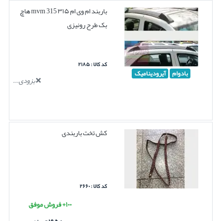
باربند ام وی ام ۳۱۵ mvm 315 هاچ
بک طرح رونیزی
کد کالا : ۲۱۸۵
بادوام
آیرودینامیک
بزودی...
کش تخت باربندی
کد کالا : ۲۶۶۰
۱۰۰+ فروش موفق