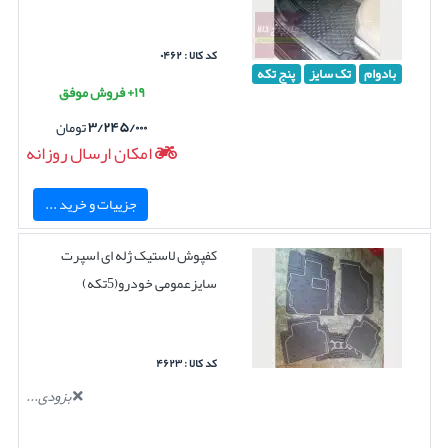
کد کالا : ۰۴۶۲
بادوام
تک سایز
پنج تکه
۱۹+ فروش موفق
۳/۲۴۵/۰۰۰
تومان
امکان ارسال روزانه
جزییات و خرید ...
کفپوش لاستیک ژله ای اسپرت
سایزعمومی خودرو(5تکه)
کد کالا : ۴۶۲۳
بزودی...