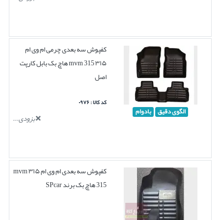
کفپوش سه بعدی چرمی ام وی ام
۳۱۵ mvm 315 هاچ بک بابل کارپت
اصل
کد کالا : ۰۹۷۶
الگوی دقیق
بادوام
بزودی...
کفپوش سه بعدی ام وی ام ۳۱۵ mvm
315 هاچ بک برند SPcar