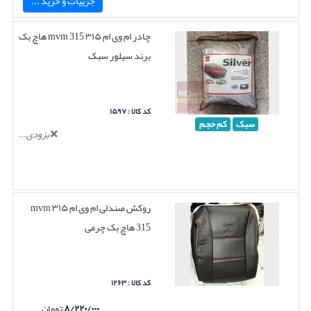
جزییات و خرید ...
چادر ام وی ام ۳۱۵ mvm 315 هاچ بک
برند سیلور سبک
کد کالا : ۱۵۹۷
سبک
کم حجم
بزودی...
روکش صندلی ام وی ام ۳۱۵ mvm
315 هاچ بک چرمی
کد کالا : ۱۲۶۳
۸/۲۲۰/۰۰۰
تومان