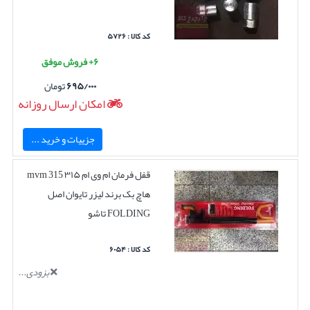
کد کالا : ۵۷۲۶
۶+ فروش موفق
۶۹۵/۰۰۰
تومان
امکان ارسال روزانه
جزییات و خرید ...
قفل فرمان ام وی ام ۳۱۵ mvm 315
هاچ بک برند لیزر تایوان اصل
FOLDING تاشو
کد کالا : ۶۰۵۴
بزودی...