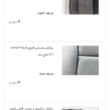
کد کالا : ۶۵۴۴
بزودی...
روکش صندلی ام وی ام ۳۱۵ mvm
315 هاچ بک
کد کالا : ۰۷۶۵
بزودی...
روکش داشبورد نمدی-قالبی ام وی