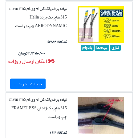
تیغه برف پاک کن ام وی ام ۳۱۵ mvm
315 هاچ بک برند Hella
AERODYNAMIC چپ و راست
کد کالا : ۱۵۷۸۶
فلزی
بی صدا
بادوام
۲/۴۵۰/۰۰۰
تومان
امکان ارسال روزانه
جزییات و خرید ...
تیغه برف پاک کن ام وی ام ۳۱۵ mvm
315 هاچ بک ژله ای FRAMELESS
چپ و راست
کد کالا : ۲۹۱۲