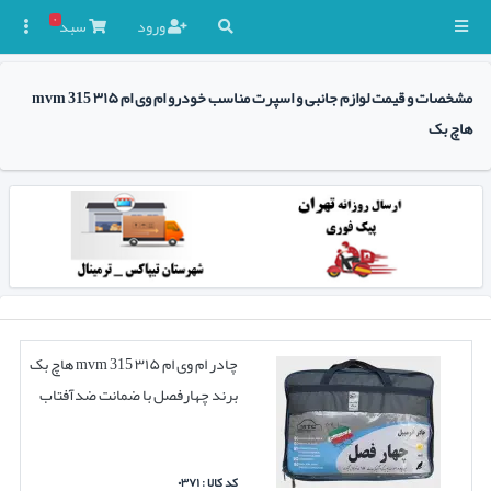
۰
ورود
سبد

مشخصات و قیمت لوازم جانبی و اسپرت مناسب خودرو ام وی ام ۳۱۵ mvm 315
هاچ بک
چادر ام وی ام ۳۱۵ mvm 315 هاچ بک
برند چهارفصل با ضمانت ضدآفتاب
کد کالا : ۰۳۷۱