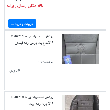
امکان ارسال روزانه
جزییات و خرید ...
روکش صندلی ام وی ام ۳۱۵ mvm
315 هاچ بک چرمی برند آیسان
کد کالا : ۵۵۲۵
بزودی...
روکش صندلی ام وی ام ۳۱۵ mvm
315 چرم برند ایپک