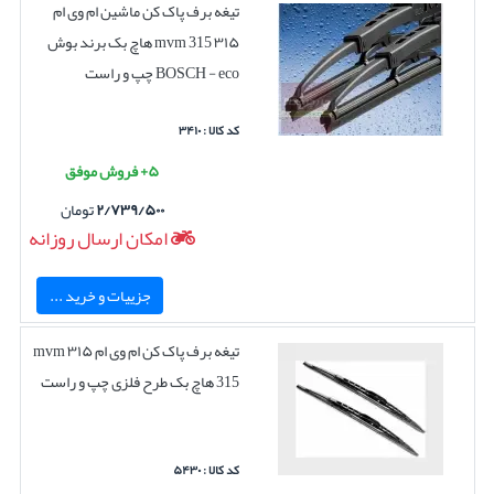
تیغه برف پاک کن ماشین ام وی ام
۳۱۵ mvm 315 هاچ بک برند بوش
BOSCH - eco چپ و راست
کد کالا : ۳۴۱۰
۵+ فروش موفق
۲/۷۳۹/۵۰۰
تومان
امکان ارسال روزانه
جزییات و خرید ...
تیغه برف پاک کن ام وی ام ۳۱۵ mvm
315 هاچ بک طرح فلزی چپ و راست
کد کالا : ۵۴۳۰