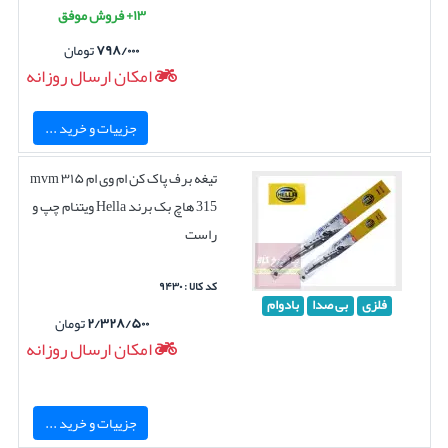
۱۳+ فروش موفق
۷۹۸/۰۰۰
تومان
امکان ارسال روزانه
جزییات و خرید ...
تیغه برف پاک کن ام وی ام ۳۱۵ mvm
315 هاچ بک برند Hella ویتنام چپ و
راست
کد کالا : ۹۴۳۰
فلزی
بی صدا
بادوام
۲/۳۲۸/۵۰۰
تومان
امکان ارسال روزانه
جزییات و خرید ...