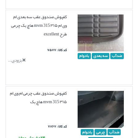
کفپوش صندوق عقب سه بعدی ام
وی ام ۳۱۵ mvm 315 هاچ بک چرمی
طرح excellent
کد کالا : ۷۵۷۷
ضدآب
سه بعدی
بادوام
بزودی...
کفپوش صندوق عقب چرمی ام وی ام
۳۱۵ mvm 315 هاچ بک
کد کالا : ۷۸۶۷
ضدآب
چرمی
بادوام
۲۴+ فروش موفق