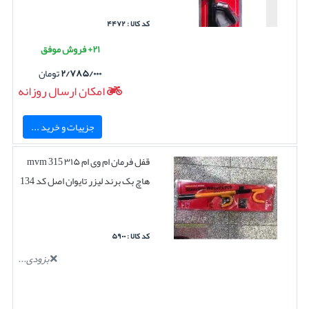
کد کالا : ۴۴۷۲
۲۱+ فروش موفق
۲/۷۸۵/۰۰۰
تومان
امکان ارسال روزانه
جزییات و خرید ...
قفل فرمان ام وی ام ۳۱۵ mvm 315
هاچ بک برند لیزر تایوان اصل کد 134
کد کالا : ۵۹۰۰
بزودی...