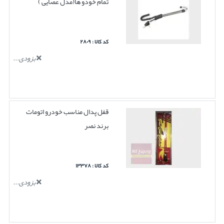
تمام خودو ها(مدل عصایی )
کد کالا : ۲۸۰۹
بزودی...
قفل پدال مناسب خودرو اتومات
برند نصر
کد کالا : ۱۳۳۷۸
بزودی...