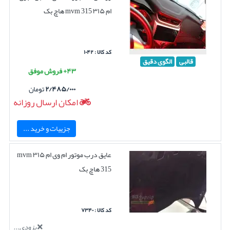
ام ۳۱۵ mvm 315 هاچ بک
کد کالا : ۱۰۴۲
قالبی
الگوی دقیق
۴۳+ فروش موفق
۲/۴۸۵/۰۰۰
تومان
امکان ارسال روزانه
جزییات و خرید ...
عایق درب موتور ام وی ام ۳۱۵ mvm
315 هاچ بک
کد کالا : ۷۳۴۰
بزودی...