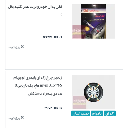
قفل پدال خودرو برند نصر (کلید بغل
)
کد کالا : ۱۳۳۷۷
بزودی...
زنجیر چرخ ژله ای پلیمری ام وی ام
۳۱۵ mvm 315 هاچ بک نارنجی 8
عددی بهمراه دستکش
کد کالا : ۳۲۷۲
ژله ای
بادوام
نصب آسان
بزودی...