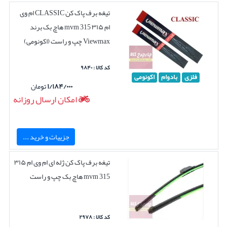
تیغه برف پاک کن CLASSIC ام وی
ام ۳۱۵ mvm 315 هاچ بک برند
Viewmax چپ و راست (اکونومی)
کد کالا : ۹۸۴۰
فلزی
بادوام
اکونومی
۱/۱۸۴/۰۰۰
تومان
امکان ارسال روزانه
جزییات و خرید ...
تیغه برف پاک کن ژله ای ام وی ام ۳۱۵
mvm 315 هاچ بک چپ و راست
کد کالا : ۲۹۷۸