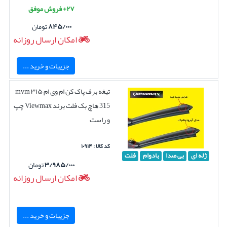
۲۷+ فروش موفق
۸۴۵/۰۰۰
تومان
امکان ارسال روزانه
جزییات و خرید ...
تیغه برف پاک کن ام وی ام ۳۱۵ mvm
315 هاچ بک فلت برند Viewmax چپ
و راست
کد کالا : ۱۰۹۱۴
ژله ای
بی صدا
بادوام
فلت
۳/۹۸۵/۰۰۰
تومان
امکان ارسال روزانه
جزییات و خرید ...