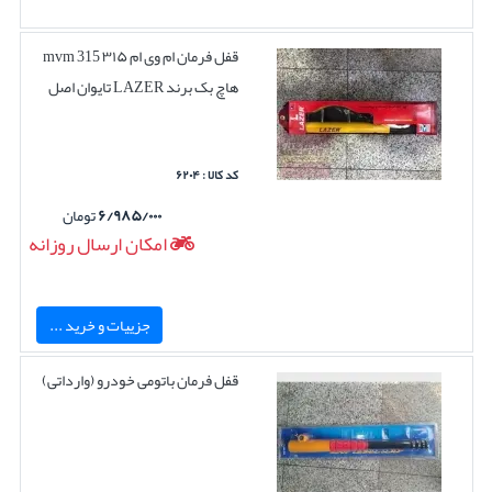
قفل فرمان ام وی ام ۳۱۵ mvm 315
هاچ بک برند LAZER تایوان اصل
کد کالا : ۶۲۰۴
۶/۹۸۵/۰۰۰
تومان
امکان ارسال روزانه
جزییات و خرید ...
قفل فرمان باتومی خودرو (وارداتی)