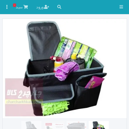
۰
ورود
سبد
