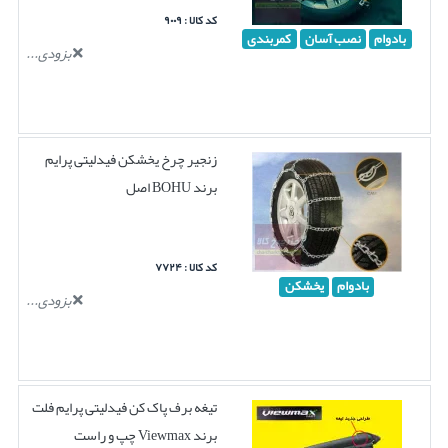
کد کالا : ۹۰۰۹
بادوام
نصب آسان
کمربندی
بزودی...
زنجیر چرخ یخشکن فیدلیتی پرایم
برند BOHU اصل
کد کالا : ۷۷۲۴
بادوام
یخشکن
بزودی...
تیغه برف پاک کن فیدلیتی پرایم فلت
برند Viewmax چپ و راست