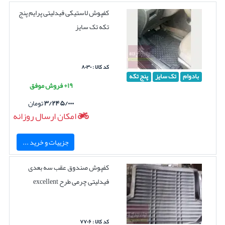
کفپوش لاستیکی فیدلیتی پرایم پنج
تکه تک سایز
کد کالا : ۸۰۳۰
بادوام
تک سایز
پنج تکه
۱۹+ فروش موفق
۳/۲۴۵/۰۰۰
تومان
امکان ارسال روزانه
جزییات و خرید ...
کفپوش صندوق عقب سه بعدی
فیدلیتی چرمی طرح excellent
کد کالا : ۷۷۰۶