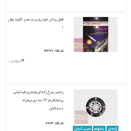
قفل پدال خودرو برند نصر (کلید بغل
)
کد کالا : ۱۳۳۷۷
بزودی...
زنجیر چرخ ژله ای پلیمری فیدلیتی
پرایم قرمز 10 عددی بهمراه
دستکش
کد کالا : ۷۷۲۳
ژله ای
بادوام
نصب آسان