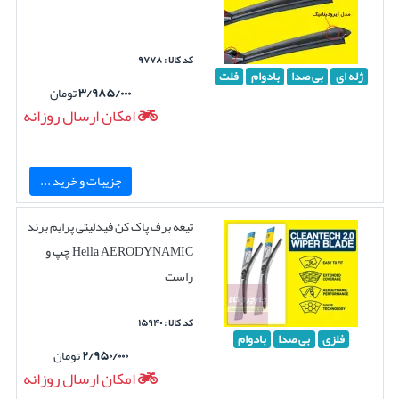
کد کالا : ۹۷۷۸
ژله ای
بی صدا
بادوام
فلت
۳/۹۸۵/۰۰۰
تومان
امکان ارسال روزانه
جزییات و خرید ...
تیغه برف پاک کن فیدلیتی پرایم برند
Hella AERODYNAMIC چپ و
راست
کد کالا : ۱۵۹۴۰
فلزی
بی صدا
بادوام
۲/۹۵۰/۰۰۰
تومان
امکان ارسال روزانه