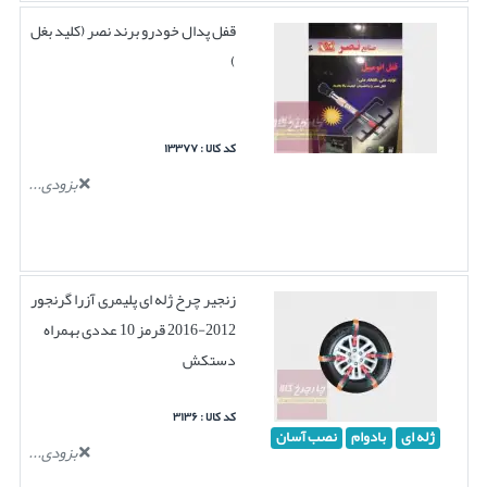
قفل پدال خودرو برند نصر (کلید بغل
)
کد کالا : ۱۳۳۷۷
بزودی...
زنجیر چرخ ژله ای پلیمری آزرا گرنجور
2012-2016 قرمز 10 عددی بهمراه
دستکش
کد کالا : ۳۱۳۶
ژله ای
بادوام
نصب آسان
بزودی...