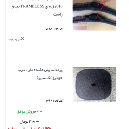
2016 ژله ای FRAMELESS چپ و
راست
کد کالا : ۰۲۵۹
بزودی...
پرده سایبان مکنده دار 2 درب
خودرو(تک سایز)
کد کالا : ۱۳۶۴
۱۰۰+ فروش موفق
۳۱۰/۰۰۰
تومان
امکان ارسال روزانه