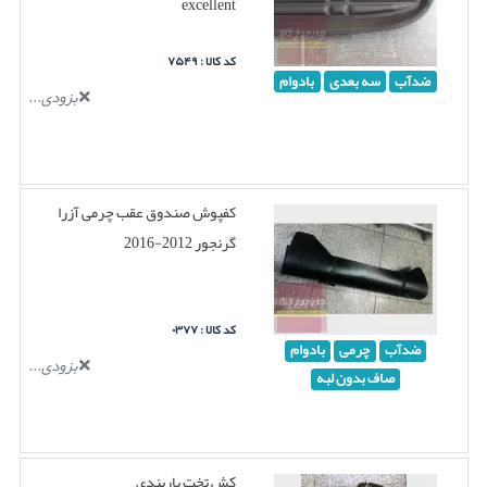
excellent
کد کالا : ۷۵۴۹
ضدآب
سه بعدی
بادوام
بزودی...
کفپوش صندوق عقب چرمی آزرا
گرنجور 2012-2016
کد کالا : ۰۳۷۷
ضدآب
چرمی
بادوام
بزودی...
صاف بدون لبه
کش تخت باربندی