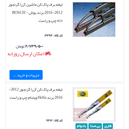
تیغه برف پاک کن ماشین آزرا گرنجور
2012-2016 برند بوش BOSCH -
eco چپ و راست
کد کالا : ۳۳۹۴
۲/۷۳۹/۵۰۰
تومان
امکان ارسال روزانه
جزییات و خرید ...
تیغه برف پاک کن آزرا گرنجور 2012-
2016 برند Hella ویتنام چپ و راست
کد کالا : ۹۴۱۲
فلزی
بی صدا
بادوام