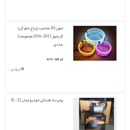
نئون 3D مناسب چراغ جلو آزرا
گرنجور 2012-2016 مجموعه 2
عددی
کد کالا : ۸۲۰۶
بزودی...
پمپ باد فندکی خودرو مدل JL-22