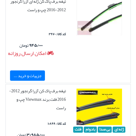
تیغه برف پاک کن ژله ای آزرا گرنجور
2012-2016 چپ و راست
کد کالا : ۲۹۷۰
۹۴۵/۰۰۰
تومان
امکان ارسال روزانه
جزییات و خرید ...
تیغه برف پاک کن آزرا گرنجور 2012-
2016 فلت برند Viewmax چپ و
راست
کد کالا : ۱۰۸۹۹
ژله ای
بی صدا
بادوام
فلت
۳/۹۸۵/۰۰۰
تومان