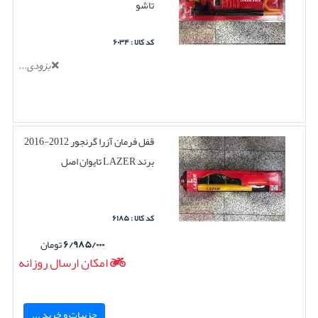
تاشو
کد کالا : ۶۰۳۴
بزودی...
قفل فرمان آزرا گرنجور 2012-2016
برند LAZER تایوان اصل
کد کالا : ۶۱۸۵
۶/۹۸۵/۰۰۰
تومان
امکان ارسال روزانه
جزییات و خرید ...