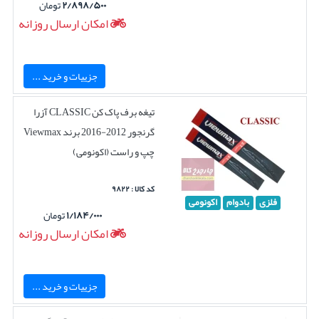
۲/۸۹۸/۵۰۰
تومان
امکان ارسال روزانه
جزییات و خرید ...
تیغه برف پاک کن CLASSIC آزرا
گرنجور 2012-2016 برند Viewmax
چپ و راست (اکونومی)
کد کالا : ۹۸۲۲
فلزی
بادوام
اکونومی
۱/۱۸۴/۰۰۰
تومان
امکان ارسال روزانه
جزییات و خرید ...