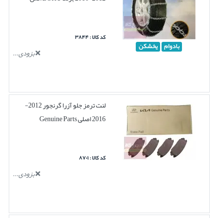
کد کالا : ۳۸۴۴
بادوام
یخشکن
بزودی...
لنت ترمز جلو آزرا گرنجور 2012-
2016 اصلی Genuine Parts
کد کالا : ۸۷۰۱
بزودی...