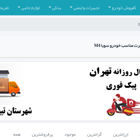
کفپوش خودرو
تجهیزات و ایمنی
یدکی
لوازم جانبی
تفریح
ت مناسب خودرو سوبا M4
ارزانترین
گرانترین
موجود
پرفروشترین
همه