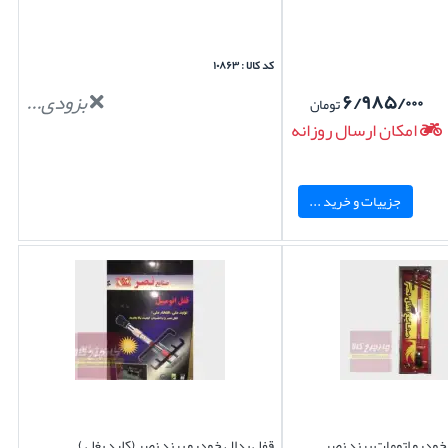
کد کالا : ۱۰۸۶۳
۶/۹۸۵/۰۰۰
بزودی...
تومان
امکان ارسال روزانه
جزییات و خرید ...
ودرو اتومات برند نصر
قفل پدال خودرو برند نصر (کلید بغل )