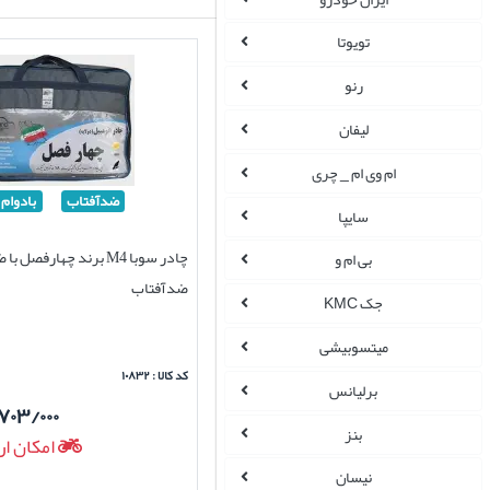
تویوتا
رنو
لیفان
ام وی ام _ چری
ضدآفتاب
بادوام
سایپا
چادر سوبا M4 برند چهارفصل 
بی ام و
ضدآفتاب
جک KMC
میتسوبیشی
کد کالا : ۱۰۸۳۲
برلیانس
۷۰۳/۰۰۰
بنز
امکان ار
نیسان