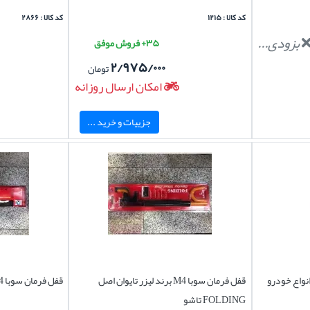
کد کالا : ۱۲۱۵
کد کالا : ۲۸۶۶
بزودی...
۳۵+ فروش موفق
۲/۹۷۵/۰۰۰
تومان
امکان ارسال روزانه
جزییات و خرید ...
نواع خودرو
قفل فرمان سوبا M4 برند لیزر تایوان اصل
قفل فرمان سوبا M4 برند LAZER تایوان اصل
FOLDING تاشو