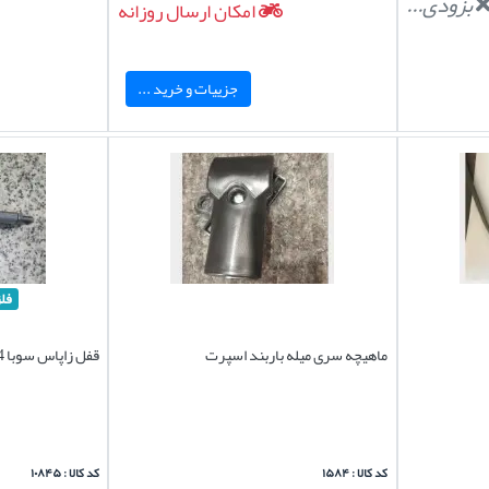
بزودی...
امکان ارسال روزانه
جزییات و خرید ...
فل
ماهیچه سری میله باربند اسپرت
قفل زاپاس سوبا M4 تمام فلزی وارداتی
کد کالا : ۱۵۸۴
کد کالا : ۱۰۸۴۵