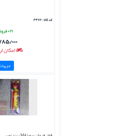
کد کالا : ۴۴۷۲
۲۱+ فروش موفق
۷۸۵/۰۰۰
امکان ار
جزییات 
قفل فرمان سوبا M4 برند نصر