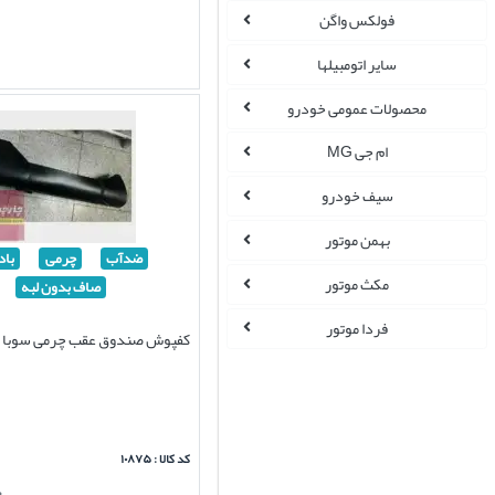
فولکس واگن
سایر اتومبیلها
محصولات عمومی خودرو
ام جی MG
سیف خودرو
بهمن موتور
ضدآب
چرمی
باد
مکث موتور
صاف بدون لبه
فردا موتور
کفپوش صندوق عقب چرمی سوبا M4
کد کالا : ۱۰۸۷۵