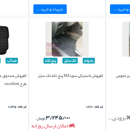
و خرید ...
جزییات و خرید ...
بادوام
تک سایز
پنج تکه
ضدآب
یزعمومی
کفپوش لاستیکی سوبا M4 پنج تکه تک سایز
طرح excellent
کد کالا : ۱۰۸۷۰
کد کالا : ۱۰۸۳۵
بزودی...
۳/۲۴۵/۰۰۰
تومان
امکان ارسال روزانه