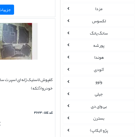
مزدا
جزییات 
لکسوس
سانگ یانگ
پورشه
هوندا
آئودی
کفپوش لاستیک ژله ای اسپرت سا
ولوو
خودرو(5تکه)
جیلی
بی وای دی
کد کالا : ۴۶۲۳
بسترن
پژو (ایکاپ)