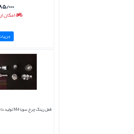
۸۵/۰۰۰
امکان ار
جزییات 
قفل رینگ چرخ سوبا M4 تولید داخل