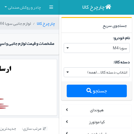
چارچرخ کالا
چادر و روکش صندلی
چارچرخ کالا
لوازم جانبی سوبا M4
جستجوی سریع
نام خودرو:
مشخصات و قیمت لوازم جانبی و اسپر
سوبا M4
دسته کالا:
انتخاب دسته کالا...(همه)
جستجو
هیوندای
کیا موتورز
مرتب سازی:
جدیدترین

ایران خودرو