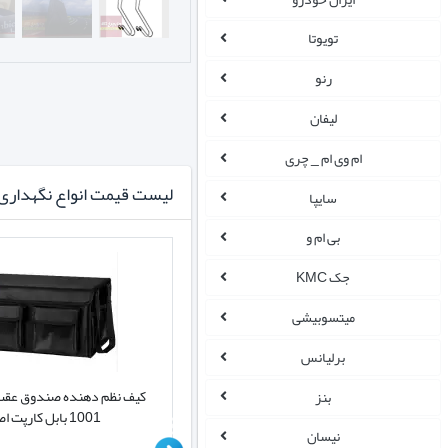
تویوتا
رنو
لیفان
ام وی ام _ چری
لیست قیمت انواع نگهداری و
سایپا
بی ام و
جک KMC
میتسوبیشی
برلیانس
آفتابگیر شیشه جلو خودرو مدل چتری
کیف نظم دهنده صندوق عقب
بنز
وارداتی
1001 بابل کارپت اصل
نیسان