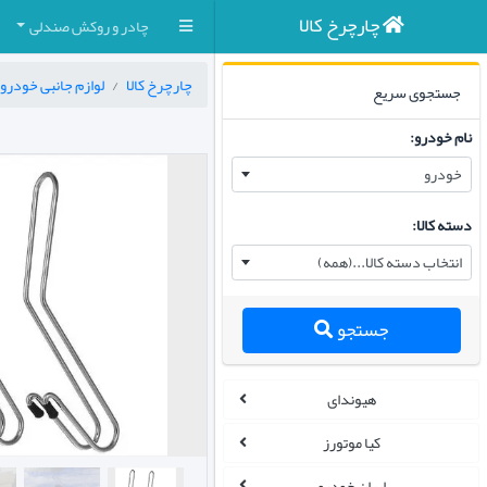
چارچرخ کالا
چادر و روکش صندلی
چارچرخ کالا
لوازم جانبی خودرو
جستجوی سریع
نام خودرو:
خودرو
دسته کالا:
انتخاب دسته کالا...(همه)
جستجو
هیوندای
کیا موتورز
ایران خودرو