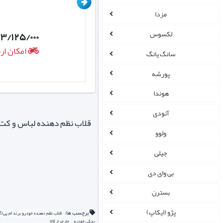
مزدا
لکسوس
۳/۱۲۵/۰۰۰
۱/۱۵۵/۶۰۰
تومان
ت
امکان ارسال روزانه
امکان ار
سانگ یانگ
پورشه
هوندا
آئودی
قلاب نظم دهنده لباس و کت 
ولوو
جیلی
بی وای دی
بسترن
پژو (ایکاپ)
برچسب ها:
قلاب نظم دهنده خودرو برند ام پی(2 عددی)
یدکی خودرو
چارچرخ کالا