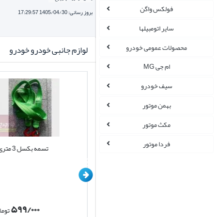
فولکس واگن
بروز رسانی: 1405/04/30 17:29:57
سایر اتومبیلها
محصولات عمومی خودرو
لوازم جانبی خودرو خودرو
ام جی MG
سیف خودرو
بهمن موتور
مکث موتور
فردا موتور
سیم بکسل اتومبیل روکش دار
تسمه بکسل 3 متری
۵۹۹/۰۰۰
۹۸۵/۰۰۰
تومان
توما