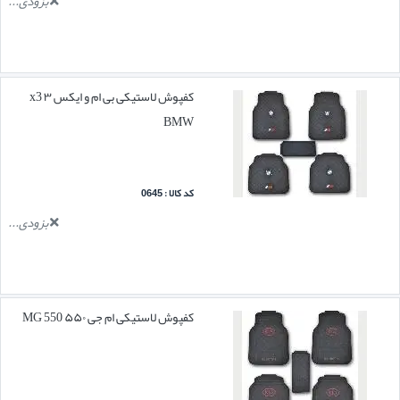
بزودی...
کفپوش لاستیکی بی ام و ایکس ۳ x3
BMW
کد کالا : 0645
بزودی...
کفپوش لاستیکی ام جی ۵۵۰ MG 550