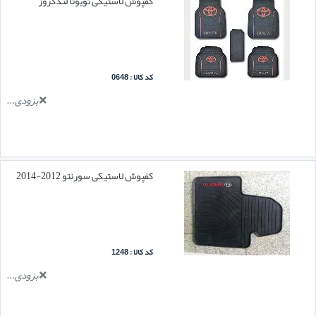
کفپوش لاستیکی تویوتا لندکروز
کد کالا : 0648
بزودی...
کفپوش لاستیکی سورنتو 2012-2014
کد کالا : 1248
بزودی...