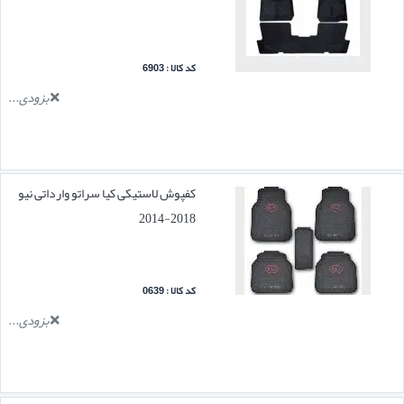
کد کالا : 6903
بزودی...
کفپوش لاستیکی کیا سراتو وارداتی نیو
2018-2014
کد کالا : 0639
بزودی...