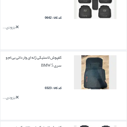
کد کالا : 0642
بزودی...
کفپوش لاستیکی ژله ای وارداتی بی ام و
سری 5 BMW
کد کالا : 0323
بزودی...