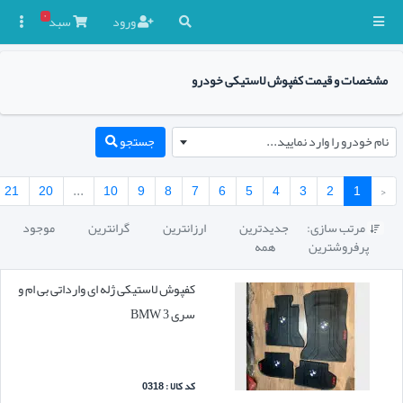
۰
ورود
سبد

مشخصات و قیمت کفپوش لاستیکی خودرو
نام خودرو را وارد نمایید...
جستجو
21
20
...
10
9
8
7
6
5
4
3
2
1
‹
مرتب سازی:
جدیدترین
ارزانترین
گرانترین
موجود

پرفروشترین
همه
کفپوش لاستیکی ژله ای وارداتی بی ام و
سری 3 BMW
کد کالا : 0318