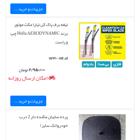
جزییات و خرید ...
تیغه برف پاک کن تیارا مکث موتور
برند Hella AERODYNAMIC چپ
و راست
کد کالا : ۱۵۹۶۰
فلزی
بی صدا
بادوام
۲/۹۵۰/۰۰۰
تومان
امکان ارسال روزانه
جزییات و خرید ...
پرده سایبان مکنده دار 2 درب
خودرو(تک سایز)