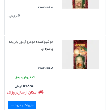
کد کالا : ۲۷۵۳
بزودی...
خوشبو کننده خودرو آرئون با رایحه
ی میوه ای
کد کالا : ۲۷۵۴
۶+ فروش موفق
۵۷۸/۵۰۰
تومان
امکان ارسال روزانه
جزییات و خرید ...