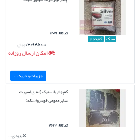
کد کالا : ۱۳۰۷۱
سبک
کم حجم
۳/۹۴۵/۰۰۰
تومان
امکان ارسال روزانه
جزییات و خرید ...
کفپوش لاستیک ژله ای اسپرت
سایزعمومی خودرو(5تکه)
کد کالا : ۴۶۲۳
بزودی...