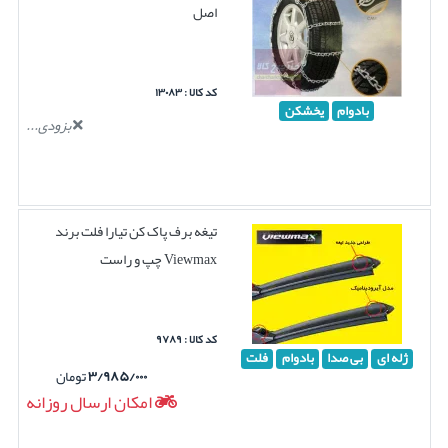
اصل
کد کالا : ۱۳۰۸۳
بادوام
یخشکن
بزودی...
تیغه برف پاک کن تیارا فلت برند
Viewmax چپ و راست
کد کالا : ۹۷۸۹
ژله ای
بی صدا
بادوام
فلت
۳/۹۸۵/۰۰۰
تومان
امکان ارسال روزانه