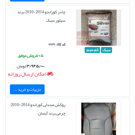
چادر کوراندو 2014-2010 برند
سیلور سبک
کد کالا : ۰۶۸۹
سبک
کم حجم
۵+ فروش موفق
۳/۹۴۵/۰۰۰
تومان
امکان ارسال روزانه
جزییات و خرید ...
روکش صندلی کوراندو 2014-2010
چرمی برند آیسان