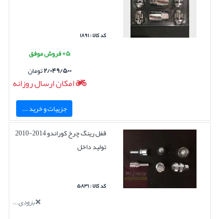
کد کالا : ۱۸۹۱
۵+ فروش موفق
۲/۰۴۹/۵۰۰
تومان
امکان ارسال روزانه
جزییات و خرید ...
قفل رینگ چرخ کوراندو 2014-2010
تولید داخل
کد کالا : ۵۸۳۱
بزودی...