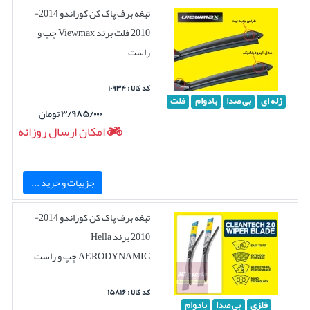
تیغه برف پاک کن کوراندو 2014-
2010 فلت برند Viewmax چپ و
راست
کد کالا : ۱۰۹۳۴
ژله ای
بی صدا
بادوام
فلت
۳/۹۸۵/۰۰۰
تومان
امکان ارسال روزانه
جزییات و خرید ...
تیغه برف پاک کن کوراندو 2014-
2010 برند Hella
AERODYNAMIC چپ و راست
کد کالا : ۱۵۸۱۶
فلزی
بی صدا
بادوام