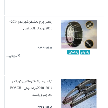
زنجیر چرخ یخشکن کوراندو 2014-
2010 برند BOHU اصل
کد کالا : ۳۸۹۲
بادوام
یخشکن
بزودی...
تیغه برف پاک کن ماشین کوراندو
2014-2010 برند بوش BOSCH -
eco چپ و راست
کد کالا : ۳۴۲۹