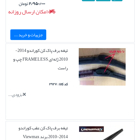
۲/۹۵۰/۰۰۰
تومان
امکان ارسال روزانه
جزییات و خرید ...
تیغه برف پاک کن کوراندو 2014-
2010 ژله ای FRAMELESS چپ و
راست
کد کالا : ۲۹۲۷
بزودی...
تیغه برف پاک کن عقب کوراندو
2014-2010 برند Viewmax