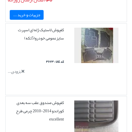
جزییات و خرید ...
کفپوش لاستیک ژله ای اسپرت
سایزعمومی خودرو(5تکه)
کد کالا : ۴۶۲۳
بزودی...
کفپوش صندوق عقب سه بعدی
کوراندو 2014-2010 چرمی طرح
excellent