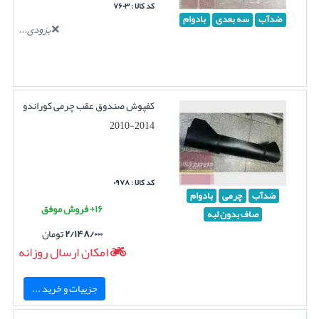
کد کالا : ۷۶۰۳
ضدآب
سه بعدی
بادوام
بزودی...
کفپوش صندوق عقب چرمی کوراندو
2014-2010
کد کالا : ۰۹۷۸
ضدآب
چرمی
بادوام
۱۶+ فروش موفق
صاف بدون لبه
۲/۱۴۸/۰۰۰
تومان
امکان ارسال روزانه
جزییات و خرید ...