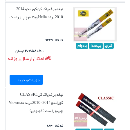
تیغه برف پاک کن کوراندو 2014-
2010 برند Hella ویتنام چپ و راست
کد کالا : ۹۴۴۹
فلزی
بی صدا
بادوام
۲/۷۵۸/۵۰۰
تومان
امکان ارسال روزانه
جزییات و خرید ...
تیغه برف پاک کن CLASSIC
کوراندو 2014-2010 برند Viewmax
چپ و راست (اکونومی)
کد کالا : ۹۸۶۰