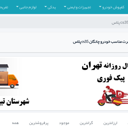
کفپوش خودرو
تجهیزات و ایمنی
یدکی
لوازم جانبی
تفریح
اسب خودرو چانگان cs35 پلاس
ارزانترین
گرانترین
موجود
پرفروشترین
همه