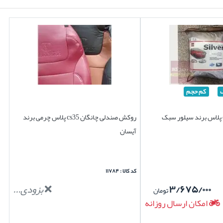
کم حجم
روکش صندلی چانگان cs35 پلاس چرمی برند
آیسان
کد کالا : ۱۱۷۸۴
۳/۶۷۵/۰۰۰
بزودی...
تومان
امکان ارسال روزانه