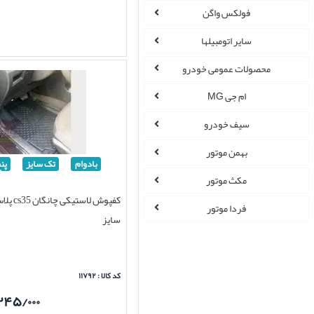
فولکس واگن
سایر اتومبیلها
محصولات عمومی خودرو
ام جی MG
سیف خودرو
بهمن موتور
بادوام
تک سایز
پن
مکث موتور
کفپوش لاس
فردا موتور
سایز
کد کالا : ۱۱۷۹۲
۲۴۵/۰۰۰