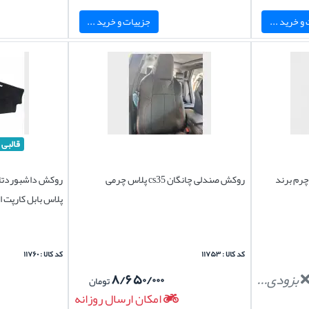
و خرید ...
جزییات و خرید ...
قالبی
ان cs35 پلاس چرم برند
روکش صندلی چانگان cs35 پلاس چرمی
پلاس بابل کارپت 
کد کالا : ۱۱۷۵۳
کد کالا : ۱۱۷۶۰
بزودی...
۸/۶۵۰/۰۰۰
تومان
امکان ارسال روزانه