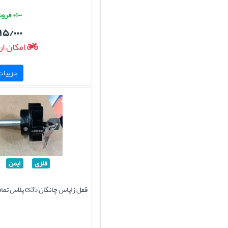
۱۰۰+ فروش موفق
۹۵/۰۰۰
امکان ار
جزییات 
فلزی
ایمن
قفل زاپاس چانگان cs35 پلاس تمام فلزی وارداتی