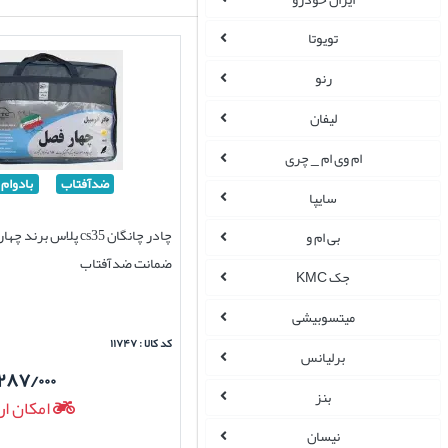
تویوتا
رنو
لیفان
ام وی ام _ چری
ضدآفتاب
بادوام
سایپا
چادر چانگان cs35 پلاس برن
بی ام و
ضمانت ضدآفتاب
جک KMC
میتسوبیشی
کد کالا : ۱۱۷۴۷
برلیانس
۲۸۷/۰۰۰
بنز
امکان ار
نیسان