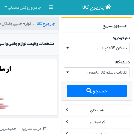
چارچرخ کالا
چادر و روکش صندلی
چارچرخ کالا
لوازم جانبی چانگان cs35 پلاس
جستجوی سریع
نام خودرو:
مشخصات و قیمت لوازم جانبی و اسپرت من
چانگان cs35 پلاس
دسته کالا:
انتخاب دسته کالا...(همه)
جستجو
هیوندای
کیا موتورز
مرتب سازی:
جدیدترین

ایران خودرو