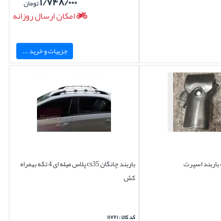
۱/۷۴۸/۰۰۰
تومان
امکان ارسال روزانه
جزییات و خرید ...
باربند اسپرت
باربند چانگان cs35 پلاس میله ای 4 تکه بهمراه
کش
کد کالا : ۱۱۷۶۱