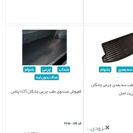
سه بعدی
بادوام
ضدآب
چرمی
بادوام
صاف بدون لبه
ب سه بعدی چرمی چانگان
کفپوش صندوق عقب چرمی چانگان cs35 پلاس
کد کالا : ۱۱۷۵۰
بزودی...