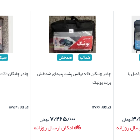
ضدآب
ضدخش
سبک
د چهارفصل با
چادر چانگان cs35 پلاس پشت پنبه ای ضدخش
چادر چانگان cs35 پلاس برند سیلور سبک
برند یونیک
کد کالا : ۱۱۷۶۶
کد کالا : ۱۱۷۵۴
۷/۲۶۵/۰۰۰
۳/
تومان
تومان
سال روزانه
امکان ارسال روزانه