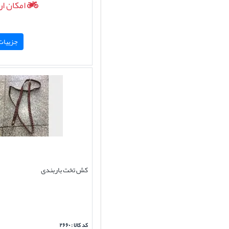
امکان ار
جزییات 
کش تخت باربندی
کد کالا : ۲۶۶۰