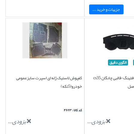
جزییات و خرید ...
الگوی دقیق
روکش داشبوردتافتینگ-قالبی چانگان cs35
کفپوش لاستیک ژله ای اسپرت سایزعمومی
اصل
خودرو(5تکه)
کد کالا : ۴۶۲۳
بزودی...
بزودی...