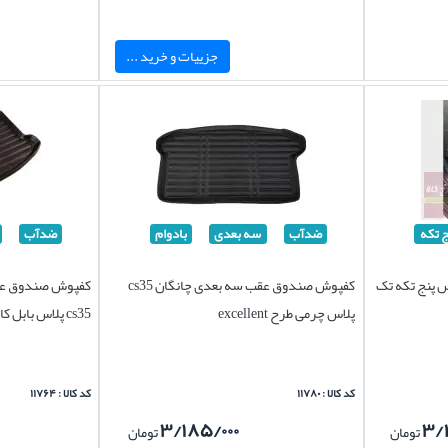
جزییات و خرید ...
ج تکه
ضدآب
سه بعدی
بادوام
ضدآب
تیکی چانگان cs35 پلاس پنج تکه تک
کفپوش صندوق عقب سه بعدی چانگان cs35
کفپوش صندوق عق
پلاس چرمی طرح excellent
cs35 پلاس بابل کارپت اصل
کد کالا : ۱۱۷۸۰
کد کالا : ۱۱۷۶۴
۳/۱۸۵/۰۰۰
۳/
تومان
تومان