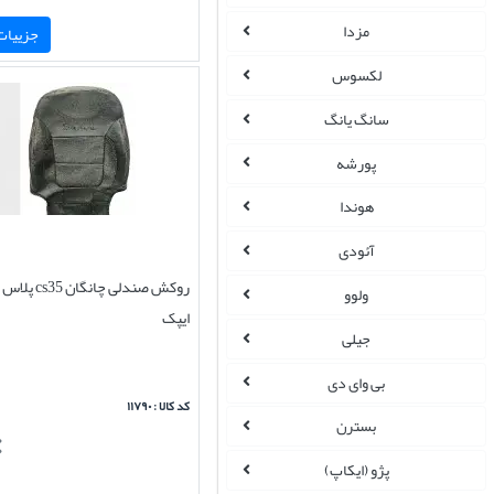
مزدا
جزییات 
لکسوس
سانگ یانگ
پورشه
هوندا
آئودی
روکش صندلی چانگ
ولوو
ایپک
جیلی
بی وای دی
کد کالا : ۱۱۷۹۰
بسترن
پژو (ایکاپ)