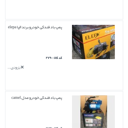
پمپ باد فندکی خودرو برند الپا elepa
کد کالا : ۲۷۹۰
بزودی...
پمپ باد فندکی خودرو مدل camel