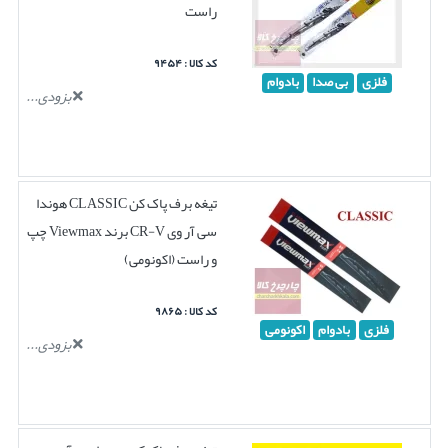
راست
کد کالا : ۹۴۵۴
فلزی
بی صدا
بادوام
بزودی...
تیغه برف پاک کن CLASSIC هوندا
سی آر وی CR-V برند Viewmax چپ
و راست (اکونومی)
کد کالا : ۹۸۶۵
فلزی
بادوام
اکونومی
بزودی...