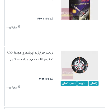
کد کالا : ۱۳۳۷۷
بزودی...
زنجیر چرخ ژله ای پلیمری هوندا CR-
V قرمز 10 عددی بهمراه دستکش
کد کالا : ۳۱۹۲
ژله ای
بادوام
نصب آسان
بزودی...