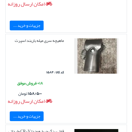
امکان ارسال روزانه
جزییات و خرید ...
ماهیچه سری میله باربند اسپرت
کد کالا : ۱۵۸۴
۱۸+ فروش موفق
۱۵۸/۵۰۰
تومان
امکان ارسال روزانه
جزییات و خرید ...
قفل رینگ چرخ هوندا CR-V وارداتی