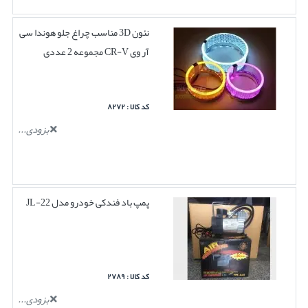
نئون 3D مناسب چراغ جلو هوندا سی
آر وی CR-V مجموعه 2 عددی
کد کالا : ۸۲۷۲
بزودی...
پمپ باد فندکی خودرو مدل JL-22
کد کالا : ۲۷۸۹
بزودی...