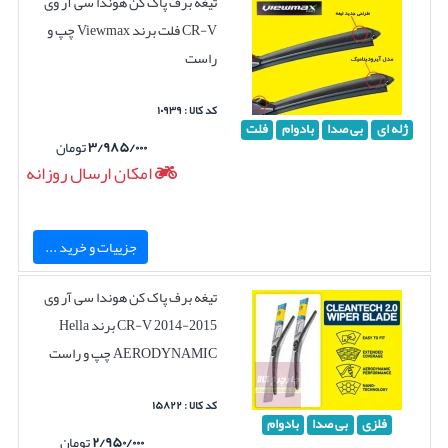
تیغه برف پاک کن هوندا سی آر وی
CR-V فلت برند Viewmax چپ و
راست
کد کالا : ۱۰۹۳۹
ژله ای
بی صدا
بادوام
فلت
۳/۹۸۵/۰۰۰
تومان
امکان ارسال روزانه
جزییات و خرید ...
تیغه برف پاک کن هوندا سی آر وی
CR-V 2014-2015 برند Hella
AERODYNAMIC چپ و راست
کد کالا : ۱۵۸۲۲
فلزی
بی صدا
بادوام
۲/۹۵۰/۰۰۰
تومان