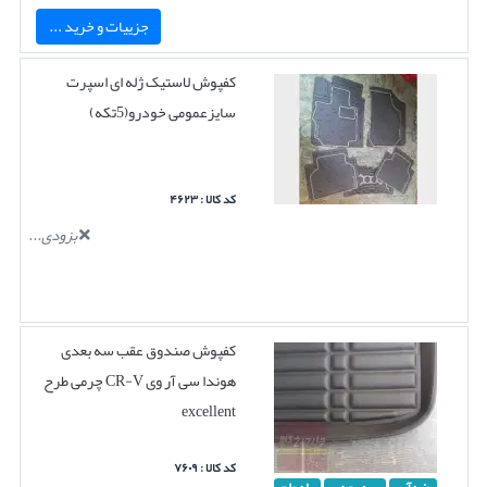
جزییات و خرید ...
کفپوش لاستیک ژله ای اسپرت
سایزعمومی خودرو(5تکه)
کد کالا : ۴۶۲۳
بزودی...
کفپوش صندوق عقب سه بعدی
هوندا سی آر وی CR-V چرمی طرح
excellent
کد کالا : ۷۶۰۹