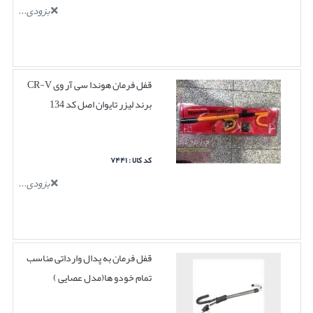
بزودی...
قفل فرمان هوندا سی آر وی CR-V
برند لیزر تایوان اصل کد 134
کد کالا : ۷۴۴۱
بزودی...
قفل فرمان به پدال وارداتی مناسب
تمام خودو ها(مدل عصایی )