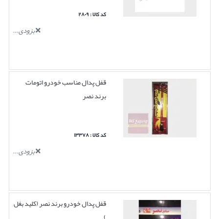
کد کالا : ۲۸۰۹
بزودی...
قفل پدال مناسب خودرو اتومات
برند نصر
کد کالا : ۱۳۳۷۸
بزودی...
قفل پدال خودرو برند نصر (کلید بغل
)