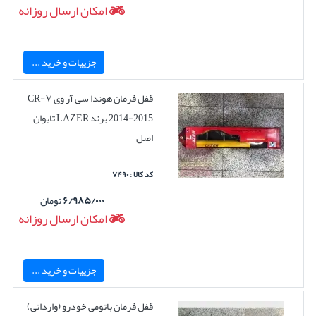
امکان ارسال روزانه
جزییات و خرید ...
قفل فرمان هوندا سی آر وی CR-V
2014-2015 برند LAZER تایوان
اصل
کد کالا : ۷۴۹۰
۶/۹۸۵/۰۰۰
تومان
امکان ارسال روزانه
جزییات و خرید ...
قفل فرمان باتومی خودرو (وارداتی)