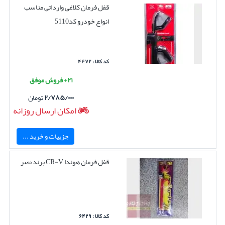
قفل فرمان کلاغی وارداتی مناسب
انواع خودرو کد5110
کد کالا : ۴۴۷۲
۲۱+ فروش موفق
۲/۷۸۵/۰۰۰
تومان
امکان ارسال روزانه
جزییات و خرید ...
قفل فرمان هوندا CR-V برند نصر
کد کالا : ۶۴۲۹