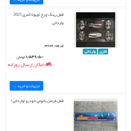
قفل رینگ چرخ تویوتا کمری 2025
وارداتی
کد کالا : ۱۴۶۷۴
فلزی
وارداتی
۱/۵۴۹/۵۰۰
تومان
امکان ارسال روزانه
جزییات و خرید ...
قفل فرمان باتومی خودرو (وارداتی)