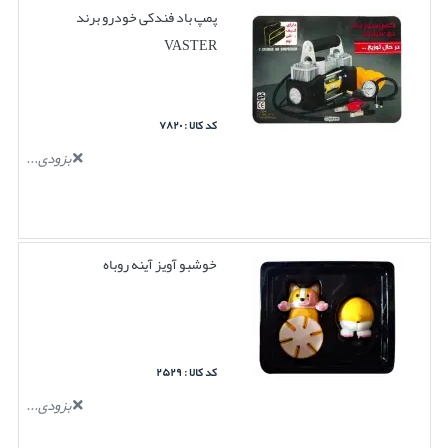
پمپ باد فندکی خودرو برند
VASTER
کد کالا : ۷۸۲۰
بزودی...
خوشبو آویز آینه روباه
کد کالا : ۲۵۲۹
بزودی...