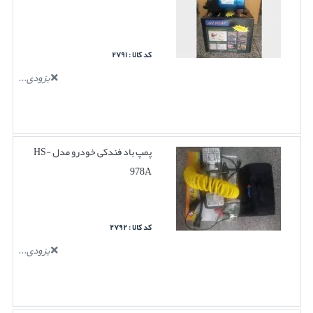
کد کالا : ۲۷۹۱
بزودی...
پمپ باد فندکی خودرو مدل HS-
978A
کد کالا : ۲۷۹۲
بزودی...