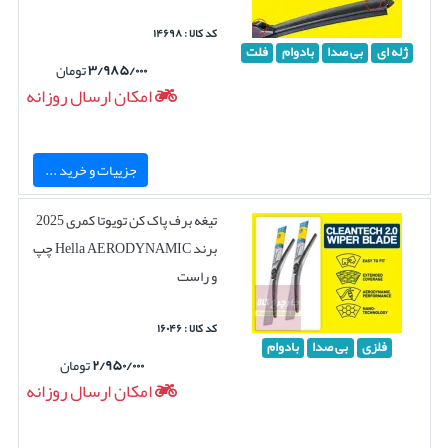
کد کالا : ۱۴۶۹۸
ژله ای
بی صدا
بادوام
فلت
۳/۹۸۵/۰۰۰
تومان
امکان ارسال روزانه
جزییات و خرید ...
تیغه برف پاک کن تویوتا کمری 2025
برند Hella AERODYNAMIC چپ
و راست
کد کالا : ۱۶۰۴۶
فلزی
بی صدا
بادوام
۲/۹۵۰/۰۰۰
تومان
امکان ارسال روزانه