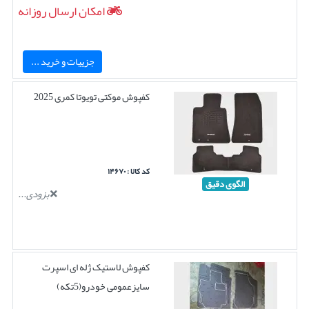
امکان ارسال روزانه
جزییات و خرید ...
کفپوش موکتی تویوتا کمری 2025
کد کالا : ۱۴۶۷۰
الگوی دقیق
بزودی...
کفپوش لاستیک ژله ای اسپرت
سایزعمومی خودرو(5تکه)