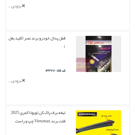
بزودی...
قفل پدال خودرو برند نصر (کلید بغل
)
کد کالا : ۱۳۳۷۷
بزودی...
تیغه برف پاک کن تویوتا کمری 2025
فلت برند Viewmax چپ و راست