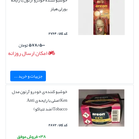
خوشبو کننده خودرو آرئون با رایحه
بورلی هیلز
کد کالا : ۲۷۶۴
۵۷۸/۵۰۰
تومان
امکان ارسال روزانه
جزییات و خرید ...
خوشبو کننده ی خودرو آرئون مدل
Ken اصلی با رایحه ی Anti
Tobacco(ضد تنباکو)
کد کالا : ۲۸۷۲
۳۸+ فروش موفق