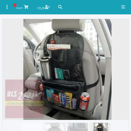
۰
ورود
سبد
