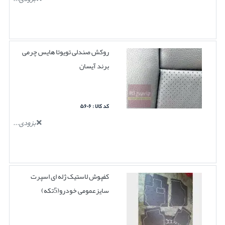
روکش صندلی تویوتا هایس چرمی
برند آیسان
کد کالا : ۵۶۰۶
بزودی...
کفپوش لاستیک ژله ای اسپرت
سایزعمومی خودرو(5تکه)