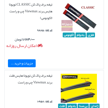
تیغه برف پاک کن CLASSIC تویوتا
هایس برند Viewmax چپ و راست
(اکونومی)
کد کالا : ۹۸۸۵
فلزی
بادوام
اکونومی
۱/۱۸۴/۰۰۰
تومان
امکان ارسال روزانه
جزییات و خرید ...
تیغه برف پاک کن تویوتا هایس فلت
برند Viewmax چپ و راست
کد کالا : ۱۰۹۵۸
ژله ای
بی صدا
بادوام
فلت