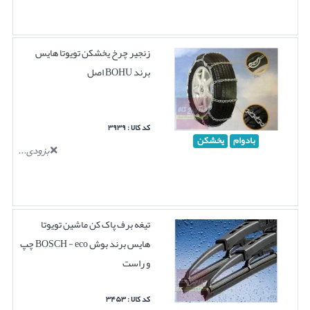
زنجیر چرخ یخشکن تویوتا هایس
برند BOHU اصل
کد کالا : ۳۹۳۹
بادوام
یخشکن
بزودی...
تیغه برف پاک کن ماشین تویوتا
هایس برند بوش BOSCH - eco چپ
و راست
کد کالا : ۳۴۵۳