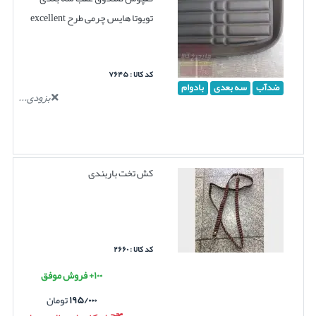
تویوتا هایس چرمی طرح excellent
کد کالا : ۷۶۴۵
ضدآب
سه بعدی
بادوام
بزودی...
کش تخت باربندی
کد کالا : ۲۶۶۰
۱۰۰+ فروش موفق
۱۹۵/۰۰۰
تومان