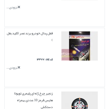
بزودی...
قفل پدال خودرو برند نصر (کلید بغل
)
کد کالا : ۱۳۳۷۷
بزودی...
زنجیر چرخ ژله ای پلیمری تویوتا
هایس قرمز 10 عددی بهمراه
دستکش