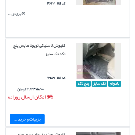
کد کالا : ۴۶۲۳
بزودی...
کفپوش لاستیکی تویوتا هایس پنج
تکه تک سایز
کد کالا : ۷۹۸۹
بادوام
تک سایز
پنج تکه
۳/۲۴۵/۰۰۰
تومان
امکان ارسال روزانه
جزییات و خرید ...
کفپوش صندوق عقب سه بعدی