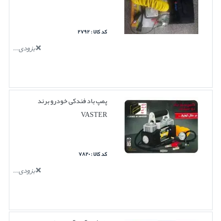
کد کالا : ۲۷۹۲
بزودی...
پمپ باد فندکی خودرو برند
VASTER
کد کالا : ۷۸۲۰
بزودی...