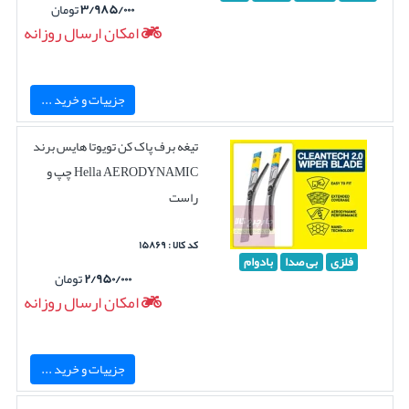
۳/۹۸۵/۰۰۰
تومان
امکان ارسال روزانه
جزییات و خرید ...
تیغه برف پاک کن تویوتا هایس برند
Hella AERODYNAMIC چپ و
راست
کد کالا : ۱۵۸۶۹
فلزی
بی صدا
بادوام
۲/۹۵۰/۰۰۰
تومان
امکان ارسال روزانه
جزییات و خرید ...