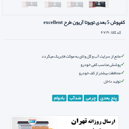
کفپوش 5 بعدی تویوتا آریون طرح excellent
کد کالا :
۶۷۱۹
مانع از سرایت آب و گل و لای به موکت فابریک میگردد
پوشش مناسب کفی خودرو
محافظت بیشتر از کف خودرو
تولید داخل
پنج بعدی
چرمی
ضدآب
بادوام