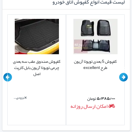
لیست قیمت انواع کفپوش اتاق خودرو
کفپوش 5 بعدی تویوتا آریون
کفپوش صندوق عقب سه بعدی
طرح excellent
چرمی تویوتا آریون بابل کارپت
اصل
۵/۳۸۵/۰۰۰
تومان
بزودی...
امکان ارسال روزانه