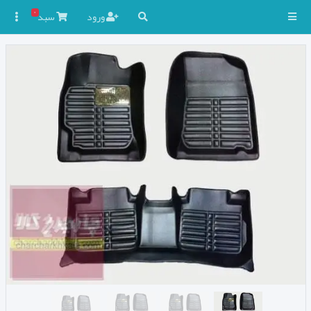
۰
ورود
سبد
