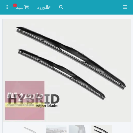
۰
ورود
سبد
