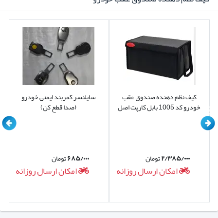
پاکن شوید و در آخر هم خیلی واضح است زمانیکه لبه لاستیک
تیغه از قسمت تحتانی که پهنتر است در حال جدا شدن و بریده
شدن باشد. پس تا دیر نشده تیغه برف پاک کن تویوتا کمری گرند
2006-2005 خود را تعویض نمایید.
کیف نظم دهنده صندوق عقب
سایلنسر کمربند ایمنی خودرو
خودرو کد 1005 بابل کارپت اصل
(صدا قطع کن)
۲/۳۸۵/۰۰۰
تومان
۶۸۵/۰۰۰
تومان
امکان ارسال روزانه
امکان ارسال روزانه