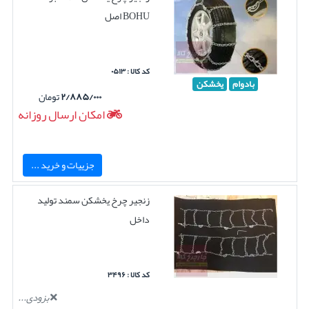
BOHU اصل
کد کالا : ۰۵۱۳
بادوام
یخشکن
۲/۸۸۵/۰۰۰
تومان
امکان ارسال روزانه
جزییات و خرید ...
زنجیر چرخ یخشکن سمند تولید
داخل
کد کالا : ۳۴۹۶
بزودی...