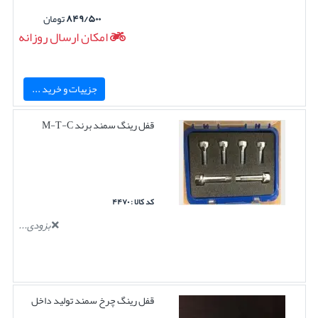
۸۴۹/۵۰۰
تومان
امکان ارسال روزانه
جزییات و خرید ...
قفل رینگ سمند برند M-T-C
کد کالا : ۴۴۷۰
بزودی...
قفل رینگ چرخ سمند تولید داخل