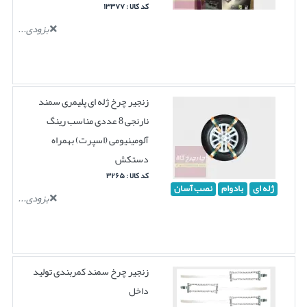
کد کالا : ۱۳۳۷۷
بزودی...
زنجیر چرخ ژله ای پلیمری سمند
نارنجی 8 عددی مناسب رینگ
آلومینیومی (اسپرت) بهمراه
دستکش
کد کالا : ۳۲۶۵
ژله ای
بادوام
نصب آسان
بزودی...
زنجیر چرخ سمند کمربندی تولید
داخل