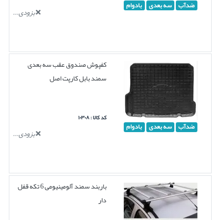
ضدآب
سه بعدی
بادوام
بزودی...
کفپوش صندوق عقب سه بعدی
سمند بابل کارپت اصل
کد کالا : ۱۰۳۰۸
ضدآب
سه بعدی
بادوام
بزودی...
باربند سمند آلومینیومی 6 تکه قفل
دار