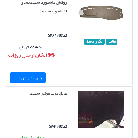
روکش داشبورد سمند نمدی
(داشبوردساده)
کد کالا : ۱۵۴۸۲
قالبی
الگوی دقیق
۷۸۵/۰۰۰
تومان
امکان ارسال روزانه
جزییات و خرید ...
عایق درب موتور سمند
کد کالا : ۵۴۰۳
۸+ فروش موفق