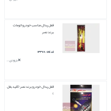
قفل پدال مناسب خودرو اتومات
برند نصر
کد کالا : ۱۳۳۷۸
بزودی...
قفل پدال خودرو برند نصر (کلید بغل
)