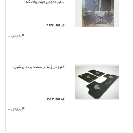
سایزعمومی خودرو(5تکه)
کد کالا : ۴۶۲۳
بزودی...
کفپوش ژله ای سمند برند پرشین
کد کالا : ۴۸۰۴
بزودی...