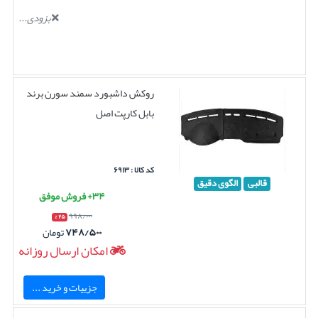
بزودی...
روکش داشبورد سمند سورن برند
بابل کارپت اصل
کد کالا : ۶۹۱۳
قالبی
الگوی دقیق
۳۴+ فروش موفق
۹۹۸/۰۰۰
۲۵ %
۷۴۸/۵۰۰
تومان
امکان ارسال روزانه
جزییات و خرید ...