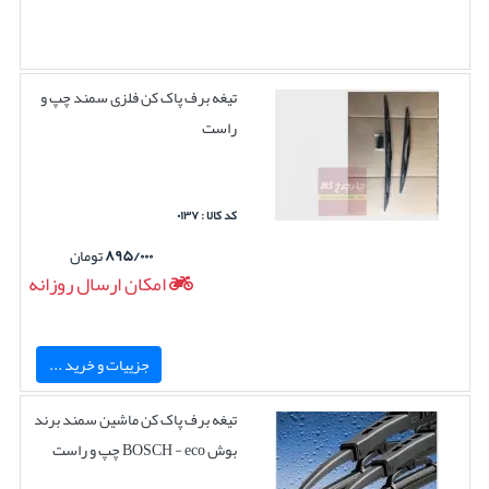
تیغه برف پاک کن فلزی سمند چپ و
راست
کد کالا : ۰۱۳۷
۸۹۵/۰۰۰
تومان
امکان ارسال روزانه
جزییات و خرید ...
تیغه برف پاک کن ماشین سمند برند
بوش BOSCH - eco چپ و راست