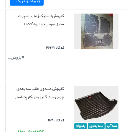
جزییات و خرید ...
کفپوش لاستیک ژله ای اسپرت
سایزعمومی خودرو(5تکه)
کد کالا : ۴۶۲۳
بزودی...
کفپوش صندوق عقب سه بعدی
چرمی مزدا 3 نیو بابل کارپت اصل
کد کالا : ۱۱۳۹
ضدآب
سه بعدی
بادوام
۵۲+ فروش موفق