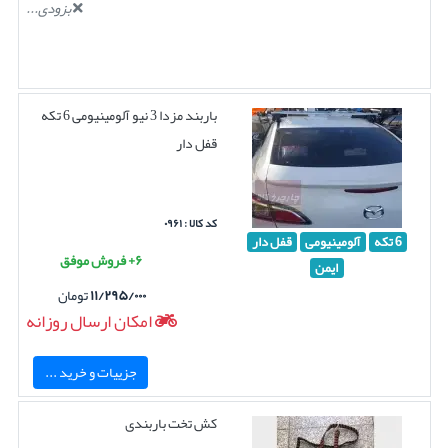
بزودی...
باربند مزدا 3 نیو آلومینیومی 6 تکه
قفل دار
کد کالا : ۰۹۶۱
6 تکه
آلومینیومی
قفل دار
۶+ فروش موفق
ایمن
۱۱/۲۹۵/۰۰۰
تومان
امکان ارسال روزانه
جزییات و خرید ...
کش تخت باربندی