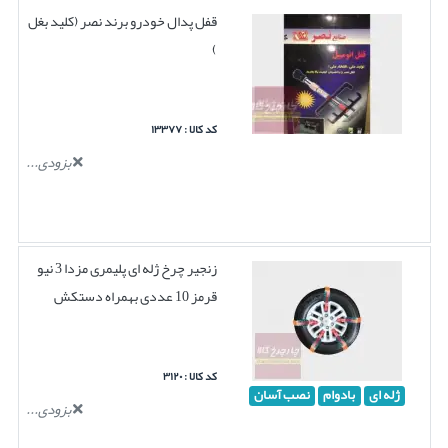
قفل پدال خودرو برند نصر (کلید بغل
)
کد کالا : ۱۳۳۷۷
بزودی...
زنجیر چرخ ژله ای پلیمری مزدا 3 نیو
قرمز 10 عددی بهمراه دستکش
کد کالا : ۳۱۲۰
ژله ای
بادوام
نصب آسان
بزودی...