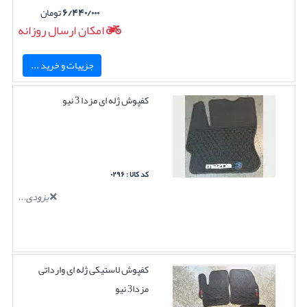
۶/۴۴۰/۰۰۰
تومان
امکان ارسال روزانه
جزییات و خرید ...
کفپوش ژله ای مزدا 3 نیو
کد کالا : ۰۲۹۶
بزودی...
کفپوش لاستیکی ژله ای وارداتی
مزدا3 نیو