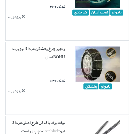
کد کالا : ۴۱۰۰
بادوام
نصب آسان
کمربندی
بزودی...
زنجیر چرخ یخشکن مزدا 3 نیو برند
BOHU اصل
کد کالا : ۱۱۱۳
بادوام
یخشکن
بزودی...
تیغه برف پاک کن طرح اصلی مزدا 3
نیو wiper blade چپ و راست