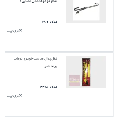
تمام خودو ها(مدل عصایی )
کد کالا : ۲۸۰۹
بزودی...
قفل پدال مناسب خودرو اتومات
برند نصر
کد کالا : ۱۳۳۷۸
بزودی...