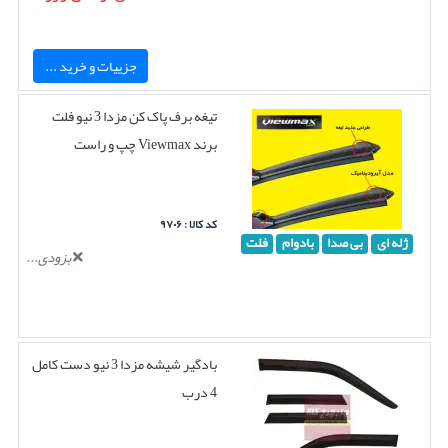
جزییات و خرید ...
تیغه برف پاک کن مزدا 3 نیو فلت
برند Viewmax چپ و راست
کد کالا : ۹۷۰۶
ژله ای
بی صدا
بادوام
فلت
بزودی...
بادگیر شیشه مزدا 3 نیو دست کامل
4 درب