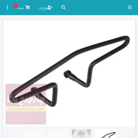
۰
ورود
سبد
