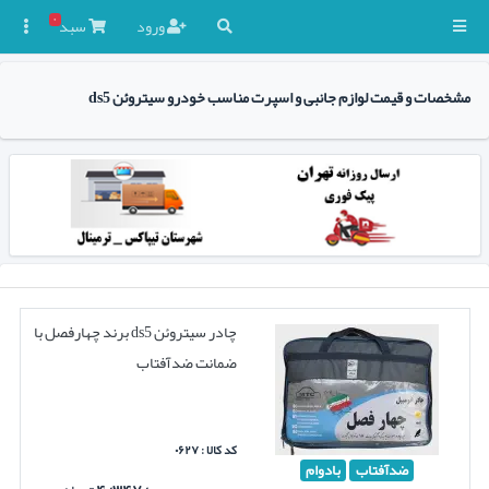
۰
ورود
سبد

مشخصات و قیمت لوازم جانبی و اسپرت مناسب خودرو سیتروئن ds5
چادر سیتروئن ds5 برند چهارفصل با
ضمانت ضدآفتاب
کد کالا : ۰۶۲۷
ضدآفتاب
بادوام