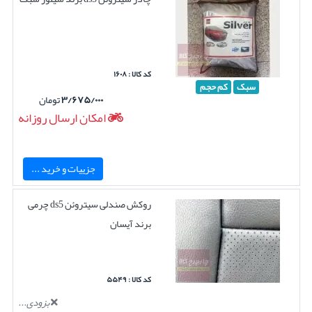
کد کالا : ۱۶۰۸
سبک
کم حجم
۳/۶۷۵/۰۰۰
تومان
امکان ارسال روزانه
جزییات و خرید ...
روکش صندلی سیتروئن ds5 چرمی
برند آیسان
کد کالا : ۵۵۴۹
بزودی...