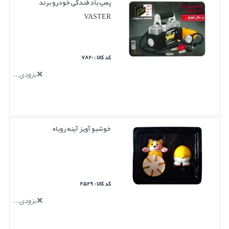
پمپ باد فندکی خودرو برند
VASTER
کد کالا : ۷۸۲۰
بزودی...
خوشبو آویز آینه روباه
کد کالا : ۲۵۲۹
بزودی...