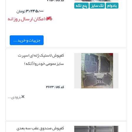
کد کالا : ۷۹۵۰
بادوام
تک سایز
پنج تکه
۳/۲۴۵/۰۰۰
تومان
امکان ارسال روزانه
جزییات و خرید ...
کفپوش لاستیک ژله ای اسپرت
سایزعمومی خودرو(5تکه)
کد کالا : ۴۶۲۳
بزودی...
کفپوش صندوق عقب سه بعدی