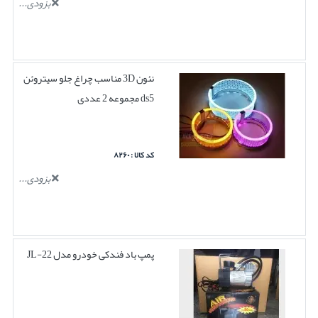
بزودی...
نئون 3D مناسب چراغ جلو سیتروئن
ds5 مجموعه 2 عددی
کد کالا : ۸۲۶۰
بزودی...
پمپ باد فندکی خودرو مدل JL-22