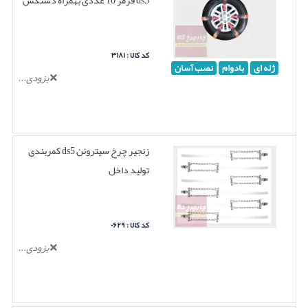
کد کالا : ۳۱۸۱
ژله ای
بادوام
نصب آسان
بزودی...
زنجیر چرخ سیتروئن ds5 کمربندی
تولید داخل
کد کالا : ۰۶۲۹
بزودی...