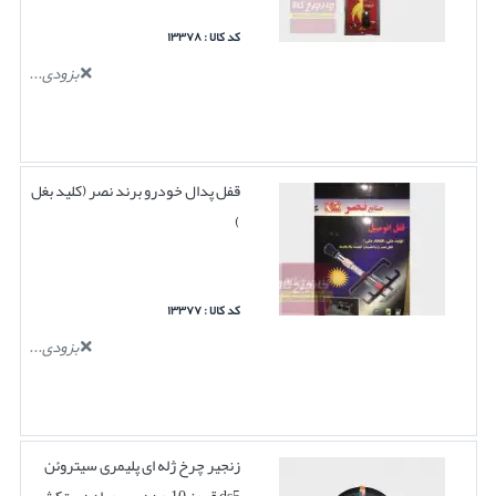
کد کالا : ۱۳۳۷۸
بزودی...
قفل پدال خودرو برند نصر (کلید بغل
)
کد کالا : ۱۳۳۷۷
بزودی...
زنجیر چرخ ژله ای پلیمری سیتروئن
ds5 قرمز 10 عددی بهمراه دستکش