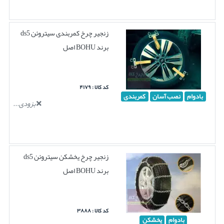
زنجیر چرخ کمربندی سیتروئن ds5
برند BOHU اصل
کد کالا : ۴۱۷۹
بادوام
نصب آسان
کمربندی
بزودی...
زنجیر چرخ یخشکن سیتروئن ds5
برند BOHU اصل
کد کالا : ۳۸۸۸
بادوام
یخشکن