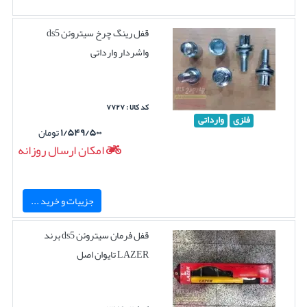
قفل رینگ چرخ سیتروئن ds5
واشردار وارداتی
کد کالا : ۷۷۲۷
فلزی
وارداتی
۱/۵۴۹/۵۰۰
تومان
امکان ارسال روزانه
جزییات و خرید ...
قفل فرمان سیتروئن ds5 برند
LAZER تایوان اصل