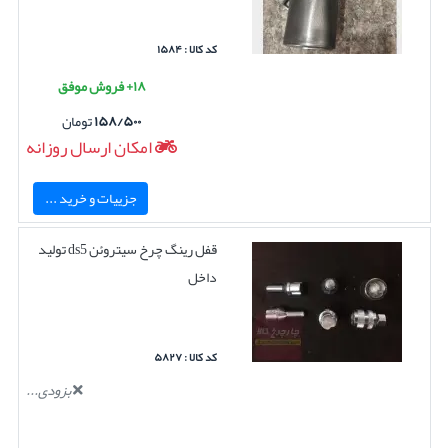
کد کالا : ۱۵۸۴
۱۸+ فروش موفق
۱۵۸/۵۰۰
تومان
امکان ارسال روزانه
جزییات و خرید ...
قفل رینگ چرخ سیتروئن ds5 تولید
داخل
کد کالا : ۵۸۲۷
بزودی...