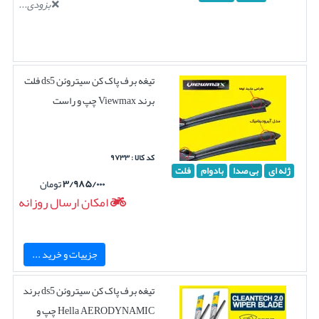
بزودی...
تیغه برف پاک کن سیتروئن ds5 فلت
برند Viewmax چپ و راست
کد کالا : ۹۷۳۳
ژله ای
بی صدا
بادوام
فلت
۳/۹۸۵/۰۰۰
تومان
امکان ارسال روزانه
جزییات و خرید ...
تیغه برف پاک کن سیتروئن ds5 برند
Hella AERODYNAMIC چپ و