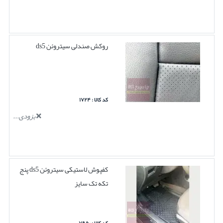
روکش صندلی سیتروئن ds5
کد کالا : ۱۷۲۴
بزودی...
کفپوش لاستیکی سیتروئن ds5 پنج
تکه تک سایز