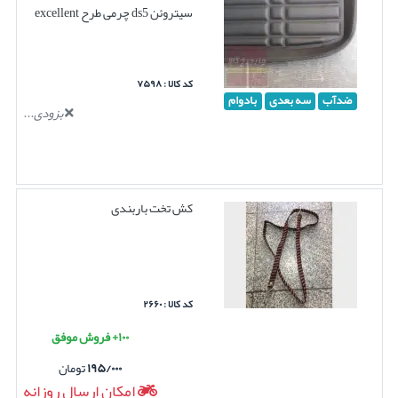
سیتروئن ds5 چرمی طرح excellent
کد کالا : ۷۵۹۸
ضدآب
سه بعدی
بادوام
بزودی...
کش تخت باربندی
کد کالا : ۲۶۶۰
۱۰۰+ فروش موفق
۱۹۵/۰۰۰
تومان
امکان ارسال روزانه