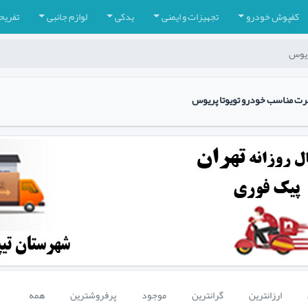
کفپوش خودرو
تجهیزات و ایمنی
یدکی
لوازم جانبی
تفریح
پریوس
پرت مناسب خودرو تویوتا پریوس
ارزانترین
گرانترین
موجود
پرفروشترین
همه