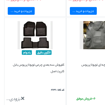
جزییات و خرید ...
جزییات و خرید ...
الگوی دقیق
بادوام
 ای تویوتا پریوس
کفپوش سه بعدی چرمی تویوتا پریوس بابل
کارپت اصل
کد کالا : ۲۶۳۱
بزودی...
۶+ فروش موفق