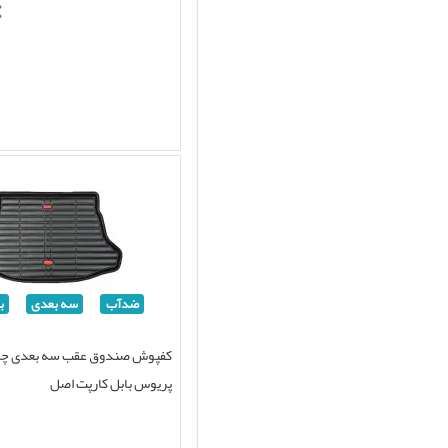
ضدآب
سه بعدی
ب
کفپوش صندوق عقب سه بعدی چرم
پریوس بابل کارپت اصل