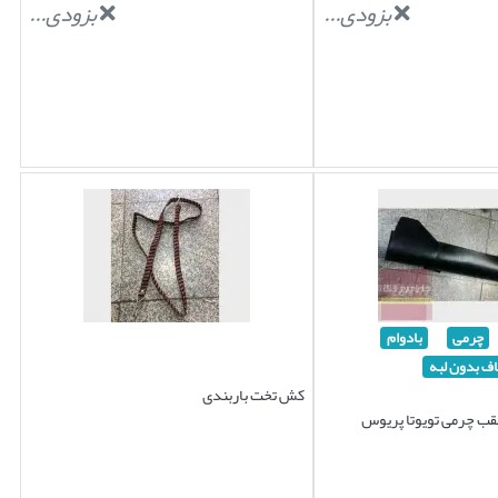
بزودی...
بزودی...
چرمی
بادوام
ف بدون لبه
کش تخت باربندی
ب چرمی تویوتا پریوس