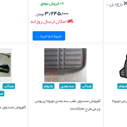
بزودی...
۹+ فروش موفق
۳/۲۴۵/۰۰۰
تومان
امکان ارسال روزانه
جزییات و خرید ...
ادوام
ضدآب
سه بعدی
بادوام
ضدآب
صا
ی تویوتا
کفپوش صندوق عقب سه بعدی تویوتا پریوس
کفپوش صندوق عق
چرمی طرح excellent