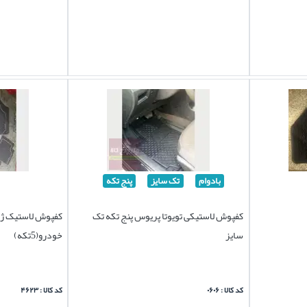
بادوام
تک سایز
پنج تکه
کفپوش لاستیکی تویوتا پریوس پنج تکه تک
کفپوش لاستیک ژل
سایز
خودرو(5تکه)
کد کالا : ۰۶۰۶
کد کالا : ۴۶۲۳