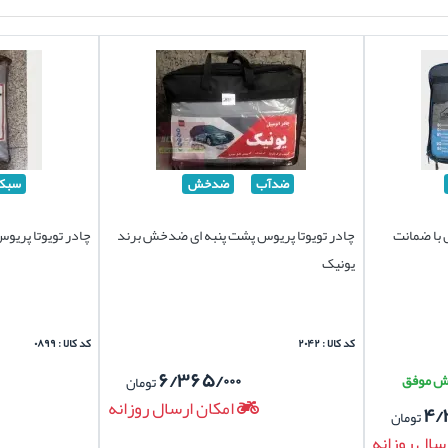
ضدآب
ضدخش
سبک
 با ضمانت
چادر تویوتا پریوس پشت پنبه ای ضدخش برند
چادر تویوتا پریو
یونیک
کد کالا : ۲۰۴۲
کد کالا : ۰۸۹۹
۶/۳۶۵/۰۰۰
تومان
امکان ارسال روزانه
۴/
تومان
سال روزانه