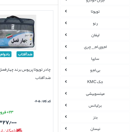
تویوتا
رنو
لیفان
ام وی ام _ چری
ضدآفتاب
بادوام
سایپا
چادر تویوتا پریوس برند چهارفصل
بی ام و
ضدآفتاب
جک KMC
میتسوبیشی
کد کالا : ۰۶۰۵
برلیانس
۲۳+ فروش موفق
بنز
۳۲۷/۰۰۰
نیسان
امکان ار