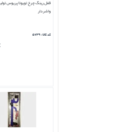
قفل رینگ چرخ تویوتا پریوس تولی
واشردار
کد کالا : ۵۷۳۹