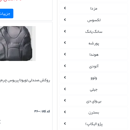
مزدا
جزییات 
لکسوس
سانگ یانگ
پورشه
هوندا
آئودی
ولوو
روکش صندلی تویوتا پریوس چرم ب
جیلی
بی وای دی
کد کالا : ۴۶۰۰
بسترن
پژو (ایکاپ)