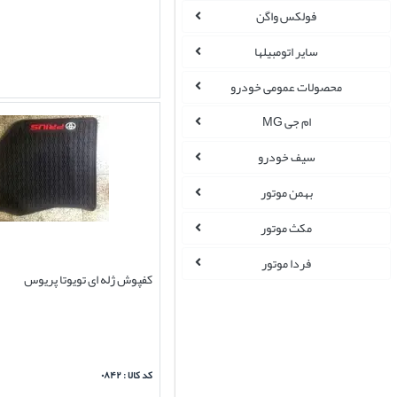
فولکس واگن
سایر اتومبیلها
محصولات عمومی خودرو
ام جی MG
سیف خودرو
بهمن موتور
مکث موتور
فردا موتور
کفپوش ژله ای تویوتا پریوس
کد کالا : ۰۸۴۲