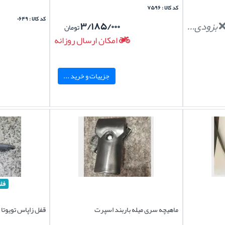
کد کالا : ۷۵۹۶
کد کالا : ۰۶۴۹
بزودی...
۳/۱۸۵/۰۰۰
تومان
امکان ارسال روزانه
جزییات و خرید ...
فل
ماهیچه سری میله باربند اسپرت
قفل زاپاس تویوتا 