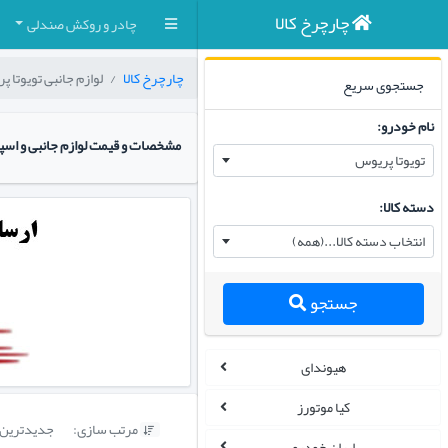
چارچرخ کالا
چادر و روکش صندلی
چارچرخ کالا
لوازم جانبی تویوتا 
جستجوی سریع
نام خودرو:
مشخصات و قیمت لوازم جانبی و اس
تویوتا پریوس
دسته کالا:
انتخاب دسته کالا...(همه)
جستجو
هیوندای
کیا موتورز
مرتب سازی:
جدیدترین

ایران خودرو