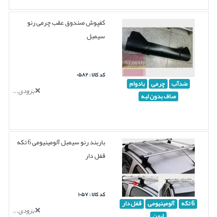
کفپوش صندوق عقب چرمی رنو
سیمبل
کد کالا : ۰۵۸۲
ضدآب
چرمی
بادوام
بزودی...
صاف بدون لبه
باربند رنو سیمبل آلومینیومی 6 تکه
قفل دار
کد کالا : ۱۰۵۷
6 تکه
آلومینیومی
قفل دار
بزودی...
ایمن