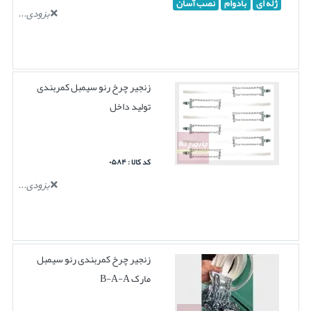
ژله ای
بادوام
نصب آسان
بزودی...
زنجیر چرخ رنو سیمبل کمربندی
تولید داخل
کد کالا : ۰۵۸۴
بزودی...
زنجیر چرخ کمربندی رنو سیمبل
مارک B-A-A