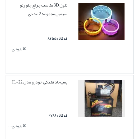
نئون 3D مناسب چراغ جلو رنو
سیمبل مجموعه 2 عددی
کد کالا : ۸۲۵۵
بزودی...
پمپ باد فندکی خودرو مدل JL-22
کد کالا : ۲۷۸۹
بزودی...