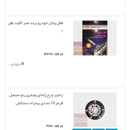
قفل پدال خودرو برند نصر (کلید بغل
)
کد کالا : ۱۳۳۷۷
بزودی...
زنجیر چرخ ژله ای پلیمری رنو سیمبل
قرمز 10 عددی بهمراه دستکش
کد کالا : ۳۱۷۶