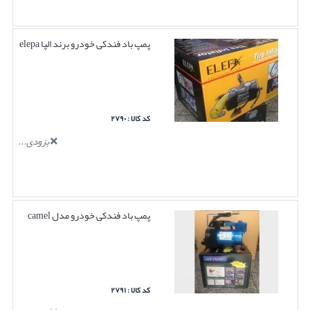
پمپ باد فندکی خودرو برند الپا elepa
کد کالا : ۲۷۹۰
بزودی...
پمپ باد فندکی خودرو مدل camel
کد کالا : ۲۷۹۱