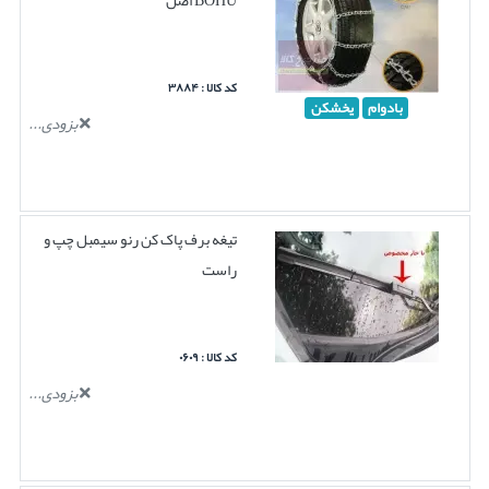
کد کالا : ۳۸۸۴
بادوام
یخشکن
بزودی...
تیغه برف پاک کن رنو سیمبل چپ و
راست
کد کالا : ۰۶۰۹
بزودی...