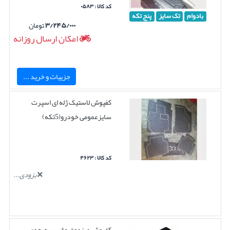
کد کالا : ۰۵۸۳
بادوام
تک سایز
پنج تکه
۳/۲۴۵/۰۰۰
تومان
امکان ارسال روزانه
جزییات و خرید ...
کفپوش لاستیک ژله ای اسپرت
سایزعمومی خودرو(5تکه)
کد کالا : ۴۶۲۳
بزودی...
کفپوش صندوق عقب سه بعدی