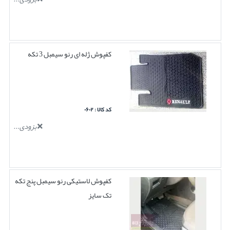
کفپوش ژله ای رنو سیمبل 3 تکه
کد کالا : ۰۶۰۲
بزودی...
کفپوش لاستیکی رنو سیمبل پنج تکه
تک سایز