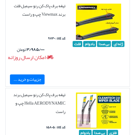
تیغه برف پاک کن رنو سیمبل فلت
برند Viewmax چپ و راست
کد کالا : ۹۷۳۰
ژله ای
بی صدا
بادوام
فلت
۳/۹۸۵/۰۰۰
تومان
امکان ارسال روزانه
جزییات و خرید ...
تیغه برف پاک کن رنو سیمبل برند
Hella AERODYNAMIC چپ و
راست
کد کالا : ۱۵۸۰۵
فلزی
بی صدا
بادوام