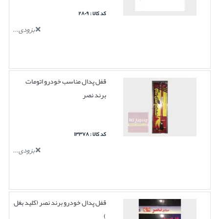
کد کالا : ۲۸۰۹
بزودی...
قفل پدال مناسب خودرو اتومات
برند نصر
کد کالا : ۱۳۳۷۸
بزودی...
قفل پدال خودرو برند نصر (کلید بغل
)