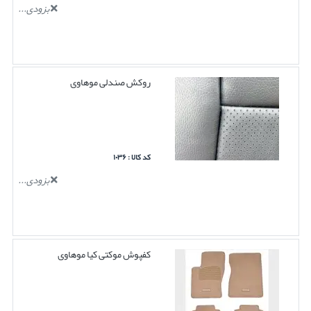
بزودی...
روکش صندلی موهاوی
کد کالا : ۱۰۳۶
بزودی...
کفپوش موکتی کیا موهاوی