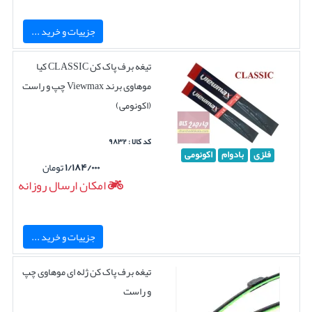
جزییات و خرید ...
تیغه برف پاک کن CLASSIC کیا
موهاوی برند Viewmax چپ و راست
(اکونومی)
کد کالا : ۹۸۳۲
فلزی
بادوام
اکونومی
۱/۱۸۴/۰۰۰
تومان
امکان ارسال روزانه
جزییات و خرید ...
تیغه برف پاک کن ژله ای موهاوی چپ
و راست