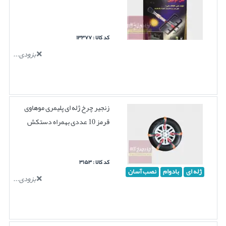
کد کالا : ۱۳۳۷۷
بزودی...
زنجیر چرخ ژله ای پلیمری موهاوی
قرمز 10 عددی بهمراه دستکش
کد کالا : ۳۱۵۳
ژله ای
بادوام
نصب آسان
بزودی...