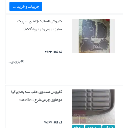
جزییات و خرید ...
کفپوش لاستیک ژله ای اسپرت
سایزعمومی خودرو(5تکه)
کد کالا : ۴۶۲۳
بزودی...
کفپوش صندوق عقب سه بعدی کیا
موهاوی چرمی طرح excellent
کد کالا : ۷۵۶۷
ضدآب
سه بعدی
بادوام