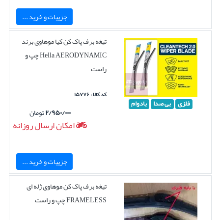
جزییات و خرید ...
تیغه برف پاک کن کیا موهاوی برند
Hella AERODYNAMIC چپ و
راست
کد کالا : ۱۵۷۷۶
فلزی
بی صدا
بادوام
۲/۹۵۰/۰۰۰
تومان
امکان ارسال روزانه
جزییات و خرید ...
تیغه برف پاک کن موهاوی ژله ای
FRAMELESS چپ و راست