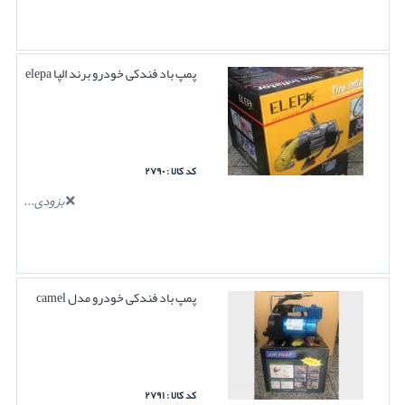
پمپ باد فندکی خودرو برند الپا elepa
کد کالا : ۲۷۹۰
بزودی...
پمپ باد فندکی خودرو مدل camel
کد کالا : ۲۷۹۱