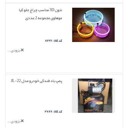
نئون 3D مناسب چراغ جلو کیا
موهاوی مجموعه 2 عددی
کد کالا : ۸۲۲۶
بزودی...
پمپ باد فندکی خودرو مدل JL-22
کد کالا : ۲۷۸۹
بزودی...