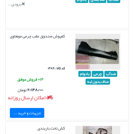
بزودی...
کفپوش صندوق عقب چرمی موهاوی
کد کالا : ۰۳۸۹
ضدآب
چرمی
بادوام
۱۴+ فروش موفق
صاف بدون لبه
۲/۱۴۸/۰۰۰
تومان
امکان ارسال روزانه
جزییات و خرید ...
کش تخت باربندی