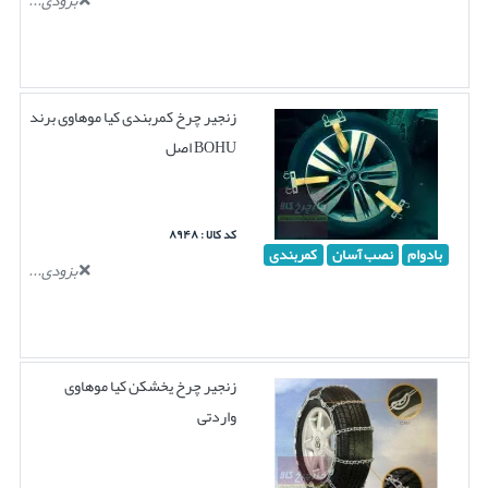
بزودی...
زنجیر چرخ کمربندی کیا موهاوی برند
BOHU اصل
کد کالا : ۸۹۴۸
بادوام
نصب آسان
کمربندی
بزودی...
زنجیر چرخ یخشکن کیا موهاوی
واردتی