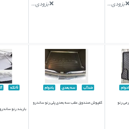
بزودی...
بزودی...
ادوام
ضدآب
سه بعدی
بادوام
6 تکه
آل
می رنو
کفپوش صندوق عقب سه بعدی پلی رنو ساندرو
باربند رنو ساندرو آلومینی