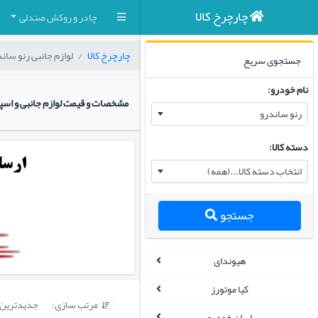
چارچرخ کالا
چادر و روکش صندلی
چارچرخ کالا
لوازم جانبی رنو سان
جستجوی سریع
نام خودرو:
مشخصات و قیمت لوازم جانبی و اس
رنو ساندرو
دسته کالا:
انتخاب دسته کالا...(همه)
جستجو
هیوندای
کیا موتورز
مرتب سازی:
جدیدترین

ایران خودرو