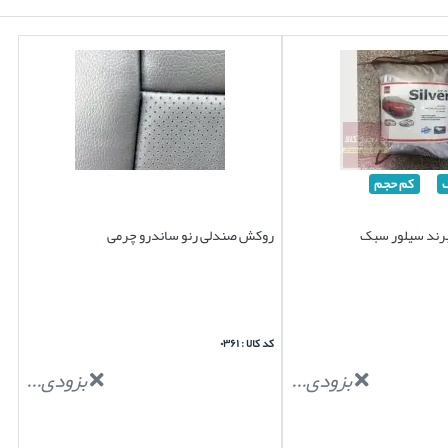
کم حجم
برند سیلور سبک
روکش صندلی رنو ساندرو چرمی
کد کالا : ۰۳۶۱
بزودی...
بزودی...