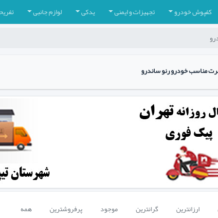
کفپوش خودرو
تجهیزات و ایمنی
یدکی
لوازم جانبی
تفریح
درو
پرت مناسب خودرو رنو ساندرو
ارزانترین
گرانترین
موجود
پرفروشترین
همه