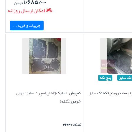
۱/۶۸۵/۰۰۰
تومان
امکان ارسال روزانه
جزییات و خرید ...
تک سایز
پنج تکه
و ساندرو پنج تکه تک سایز
کفپوش لاستیک ژله ای اسپرت سایزعمومی
خودرو(5تکه)
کد کالا : ۴۶۲۳