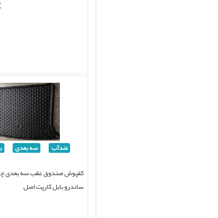
ضدآب
سه بعدی
ب
کفپوش صندوق عقب سه بعدی چر
ساندرو بابل کارپت اصل