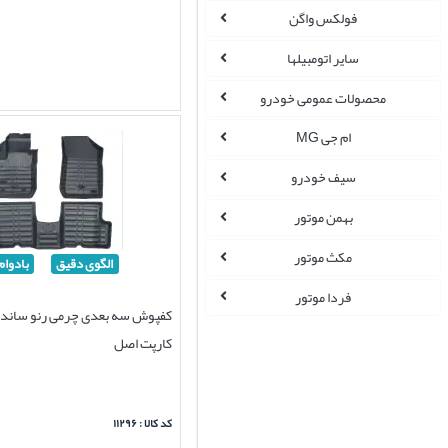
فولکس واگن
سایر اتومبیلها
محصولات عمومی خودرو
ام جی MG
سیف خودرو
بهمن موتور
مکث موتور
الگوی دقیق
بادوام
فردا موتور
کفپوش سه بعدی چرمی رنو ساندرو
کارپت اصل
کد کالا : ۱۱۲۹۶