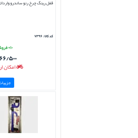
قفل رینگ چرخ رنو ساندرو واردات
کد کالا : ۷۳۹۶
۱۰+ فروش موفق
۱۶۶/۵۰۰
امکان ار
جزییات 