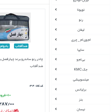
تویوتا
رنو
لیفان
ام وی ام _ چری
ضدآفتاب
بادوام
سایپا
چادر رنو ساندرو برند چهارفصل ب
بی ام و
ضدآفتاب
جک KMC
میتسوبیشی
کد کالا : ۰۳۰۴
برلیانس
۱۰۰+ فروش موفق
بنز
۲۸۷/۰۰۰
نیسان
امکان ار