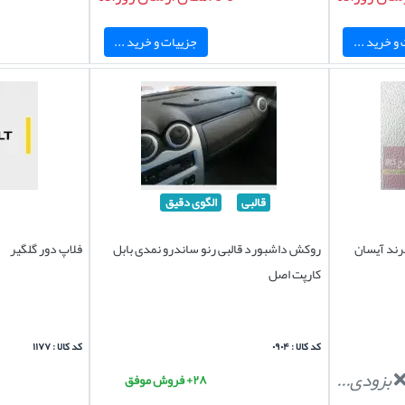
و خرید ...
جزییات و خرید ...
قالبی
الگوی دقیق
رند آیسان
روکش داشبورد قالبی رنو ساندرو نمدی بابل
فلاپ دور گلگیر
کارپت اصل
کد کالا : ۰۹۰۴
کد کالا : ۱۱۷۷
بزودی...
۲۸+ فروش موفق