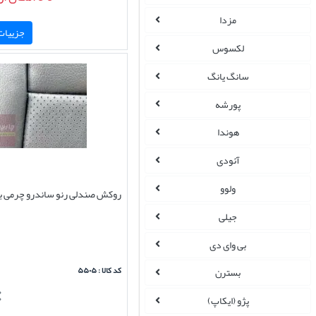
مزدا
جزییات 
لکسوس
سانگ یانگ
پورشه
هوندا
آئودی
ولوو
روکش صندلی رنو ساندرو چرمی ب
جیلی
بی وای دی
کد کالا : ۵۵۰۵
بسترن
پژو (ایکاپ)